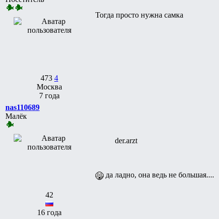
Тогда просто нужна самка
473
4
Москва
7 года
nas110689
Малёк
der.arzt
да ладно, она ведь не большая....
42
16 года