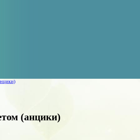
анцики)
етом (анцики)