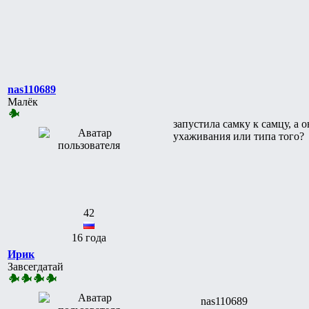
nas110689
Малёк
запустила самку к самцу, а 
ухаживания или типа того?
42
16 года
Ирик
Завсегдатай
nas110689