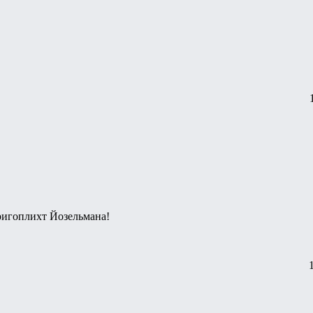
еригоплихт Йозельмана!