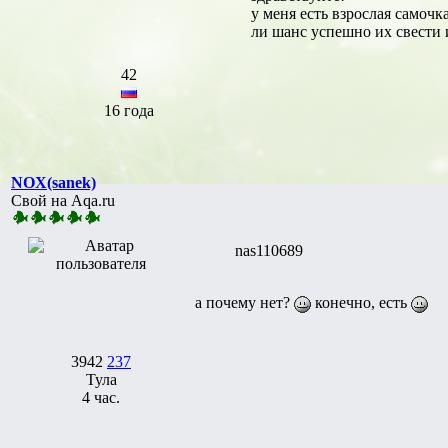
у меня есть взрослая самочк
ли шанс успешно их свести 
42
16 года
NOX(sanek)
Свой на Aqa.ru
nas110689
а почему нет?
конечно, есть
3942
237
Тула
4 час.