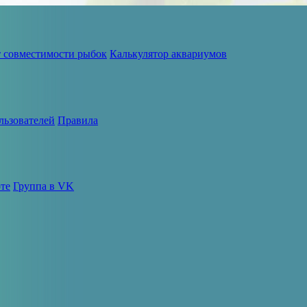
т совместимости рыбок
Калькулятор аквариумов
льзователей
Правила
те
Группа в VK