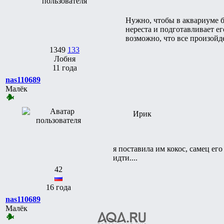
Нужно, чтобы в аквариуме б
нереста и подготавливает ег
возможно, что все произойдет
1349
133
Лобня
11 года
nas110689
Малёк
Ирик
я поставила им кокос, самец ег
идти....
42
16 года
nas110689
Малёк