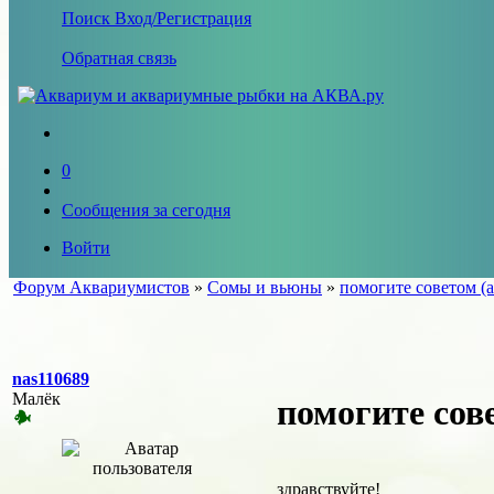
Поиск
Вход/Регистрация
Обратная связь
0
Сообщения за сегодня
Войти
Форум Аквариумистов
»
Сомы и вьюны
»
помогите советом (
nas110689
Малёк
помогите сов
здравствуйте!