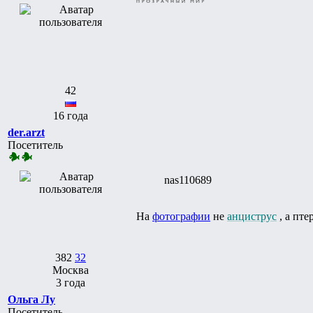
42
16 года
der.arzt
Посетитель
nas110689
На
фотографии
не
анциструс
, а пт
382
32
Москва
3 года
Ольга Лу
Посетитель