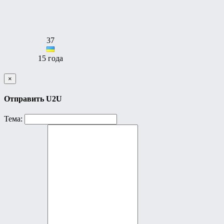
37
15 года
×
Отправить U2U
Тема: