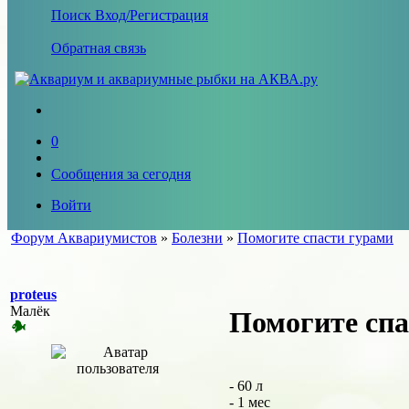
Поиск
Вход/Регистрация
Обратная связь
0
Сообщения за сегодня
Войти
Форум Аквариумистов
»
Болезни
»
Помогите спасти гурами
proteus
Малёк
Помогите спа
- 60 л
- 1 мес