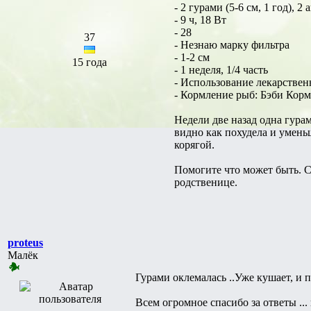
- 2 гурами (5-6 см, 1 год), 2 
- 9 ч, 18 Вт
- 28
37
- Незнаю марку фильтра
- 1-2 см
15 года
- 1 неделя, 1/4 часть
- Использование лекарствен
- Кормление рыб: Бэби Корм
Недели две назад одна гурам
видно как похудела и умень
корягой.
Помогите что может быть. С 
родственице.
proteus
Малёк
Гурами оклемалась ..Уже кушает, и по
Всем огромное спасибо за ответы ..