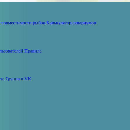
т совместимости рыбок
Калькулятор аквариумов
льзователей
Правила
те
Группа в VK