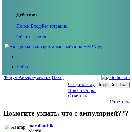
Действия
Поиск
Вход/Регистрация
Обратная связь
Войти
Форум Аквариумистов
Назад
Создать тему
Toggle Dropdown
Новый Опрос
Ответить
Ответить
Помогите узнать, что с ампулярией???
marafonshik
Малёк