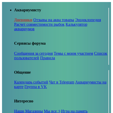
Аквариумисту
Дневники
Отзывы на аква товары
Энциклопедия
Расчет совместимости рыбок
Калькулятор
аквариумов
Сервисы форума
Сообщения за сегодня
Темы с моим участием
Список
пользователей
Правила
Общение
Календарь событий
Чат в Telegram
Аквариумисты на
карте
Группа в VK
Интересно
Наши Магазины
Мы все :)
Игра на память