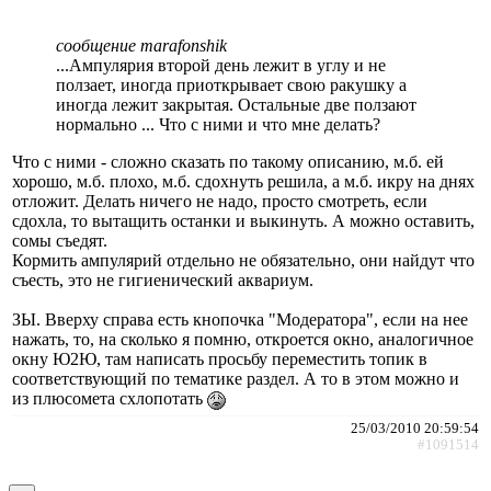
сообщение marafonshik
...Ампулярия второй день лежит в углу и не
ползает, иногда приоткрывает свою ракушку а
иногда лежит закрытая. Остальные две ползают
нормально ... Что с ними и что мне делать?
Что с ними - сложно сказать по такому описанию, м.б. ей
хорошо, м.б. плохо, м.б. сдохнуть решила, а м.б. икру на днях
отложит. Делать ничего не надо, просто смотреть, если
сдохла, то вытащить останки и выкинуть. А можно оставить,
сомы съедят.
Кормить ампулярий отдельно не обязательно, они найдут что
съесть, это не гигиенический аквариум.
ЗЫ. Вверху справа есть кнопочка "Модератора", если на нее
нажать, то, на сколько я помню, откроется окно, аналогичное
окну Ю2Ю, там написать просьбу переместить топик в
соответствующий по тематике раздел. А то в этом можно и
из плюсомета схлопотать
25/03/2010 20:59:54
#1091514