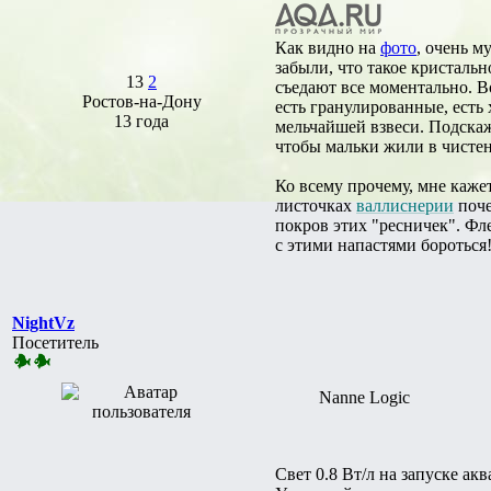
Как видно на
фото
, очень м
забыли, что такое кристальн
13
2
съедают все моментально. В
Ростов-на-Дону
есть гранулированные, есть 
13 года
мельчайшей взвеси. Подскаж
чтобы мальки жили в чистен
Ко всему прочему, мне кажет
листочках
валлиснерии
поче
покров этих "ресничек". Фл
с этими напастями бороться
NightVz
Посетитель
Nanne Logic
Свет 0.8 Вт/л на запуске ак