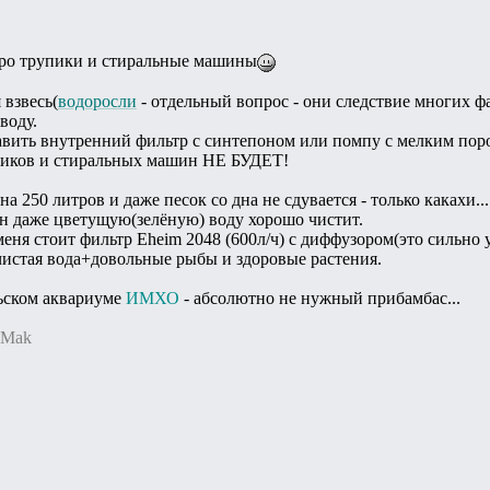
 про трупики и стиральные машины
 взвесь(
водоросли
- отдельный вопрос - они следствие многих ф
воду.
авить внутренний фильтр с синтепоном или помпу с мелким пор
иков и стиральных машин НЕ БУДЕТ!
а 250 литров и даже песок со дна не сдувается - только какахи...
н даже цветущую(зелёную) воду хорошо чистит.
меня стоит фильтр Eheim 2048 (600л/ч) с диффузором(это сильно 
 чистая вода+довольные рыбы и здоровые растения.
льском аквариуме
ИМХО
- абсолютно не нужный прибамбас...
xMak