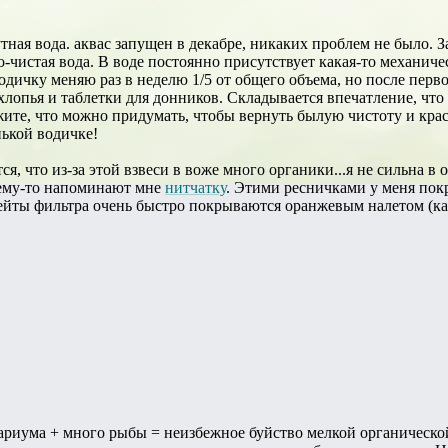
утная вода. аквас запущен в декабре, никаких проблем не было.
о-чистая вода. В воде постоянно присутствует какая-то механиче
одичку меняю раз в неделю 1/5 от общего объема, но после перв
хлопья и таблетки для донников. Складывается впечатление, что
ите, что можно придумать, чтобы вернуть былую чистоту и крас
ькой водичке!
ся, что из-за этой взвеси в воже много органики...я не сильна 
му-то напоминают мне
нитчатку
. Этими ресничками у меня пок
ейты фильтра очень быстро покрываются оранжевым налетом (как 
!
вариума + много рыбы = неизбежное буйство мелкой органической