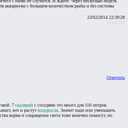
его с ними не случится. И ждите. Через несколько недель
 для аквариума с большим количеством рыбы и без системы
23/02/2014 22:39:28
#1941940
Ответить
узкой. 7
скалярий
с соседями это много для 110 литров.
ывает, вот и растут
водоросли
. Значит надо или уменьшать
ства корма и сокращение света тоже конечно помогут, но