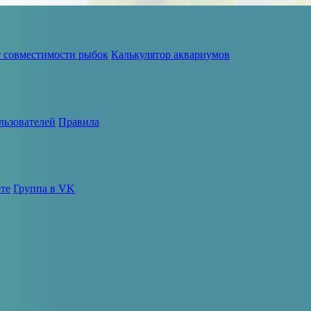
т совместимости рыбок
Калькулятор аквариумов
льзователей
Правила
те
Группа в VK