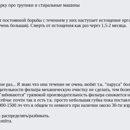
марку про трупики и стиральные машины
От постоянной борьбы с течением у них наступает истощение ор
ень большая). Смерть от истощения как раз через 1,5-2 месяца.
не раз... Я знаю что они течение не очень любят т.к. "паруса" бо
ительности фильтра механическую очистку не сделать, тем боле
забиваются" грязюкой производительность фильтра снижается и из
ейчас почти так и есть т.к. просто небольшая губка пока поставле
000-1500 лч что в общем то немного при наличии около 30-ти вз
 распределять/разбивать.
лейта.