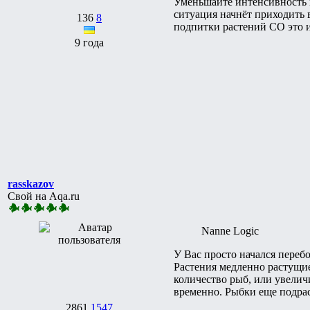
Уменьшайте интенсивность и
ситуация начнёт приходить 
136
8
подпитки растений СО это 
9 года
rasskazov
Свой на Aqa.ru
Nanne Logic
У Вас просто начался перебо
Растения медленно растущие 
количество рыб, или увелич
временно. Рыбки еще подрас
2861
1547