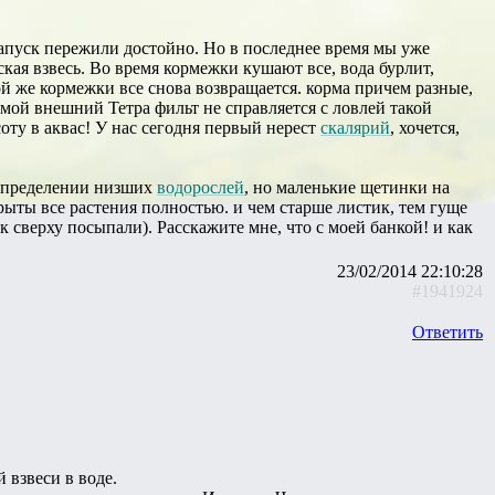
 Запуск пережили достойно. Но в последнее время мы уже
ская взвесь. Во время кормежки кушают все, вода бурлит,
ой же кормежки все снова возвращается. корма причем разные,
 мой внешний Тетра фильт не справляется с ловлей такой
оту в аквас! У нас сегодня первый нерест
скалярий
, хочется,
в определении низших
водорослей
, но маленькие щетинки на
рыты все растения полностью. и чем старше листик, тем гуще
сверху посыпали). Расскажите мне, что с моей банкой! и как
23/02/2014 22:10:28
#1941924
Ответить
 взвеси в воде.