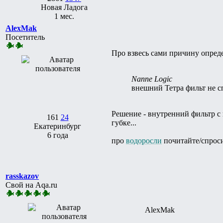
Новая Ладога
1 мес.
AlexMak
Посетитель
Про взвесь сами причину опред
Nanne Logic
внешний Тетра фильт не с
Решение - внутренний фильтр с
161
24
губке...
Екатеринбург
6 года
про
водоросли
почитайте/спроси
rasskazov
Свой на Aqa.ru
AlexMak