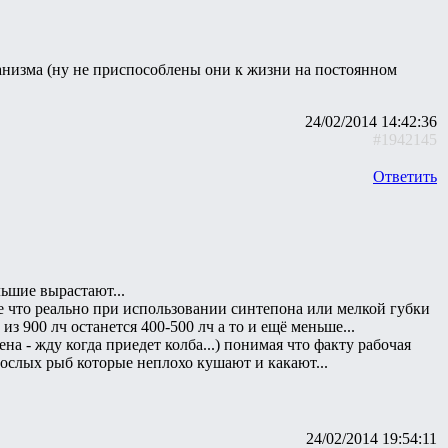
ганизма (ну не приспособлены они к жизни на постоянном
24/02/2014 14:42:36
#1942145
Ответить
льшие вырастают...
е что реально при использовании синтепона или мелкой губки
 900 лч останется 400-500 лч а то и ещё меньше...
на - жду когда приедет колба...) понимая что факту рабочая
рослых рыб которые неплохо кушают и какают...
24/02/2014 19:54:11