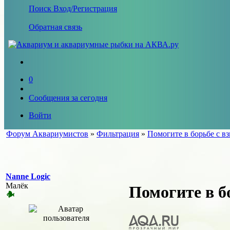
Поиск
Вход/Регистрация
Обратная связь
0
Сообщения за сегодня
Войти
Форум Аквариумистов
»
Фильтрация
»
Помогите в борьбе с в
Nanne Logic
Малёк
Помогите в б