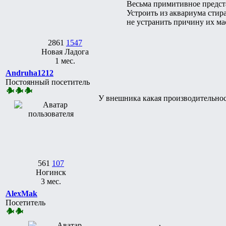
Весьма примитивное предста
Устроить из аквариума стир
не устранить причину их ма
2861
1547
Новая Ладога
1 мес.
Andruha1212
Постоянный посетитель
У внешника какая производительнос
561
107
Ногинск
3 мес.
AlexMak
Посетитель