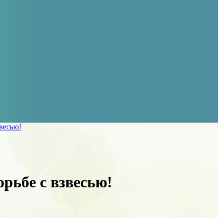
звесью!
орьбе с взвесью!