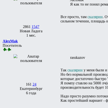
Я как то не понял ре
Все просто, там
скалярии
. 
сильном течении, площадь оч
2861
1547
Новая Ладога
1 мес.
AlexMak
Посетитель
rasskazov
Так
скалярии
у меня были и 
Но без нормальной производ
которые достаточно быстро "
Я помпу ставлю на 5000 лч(с
161
24
производительность будет 1
Екатеринбург
6 года
Надо просто разумно потоки
Как простейший вариант - ф