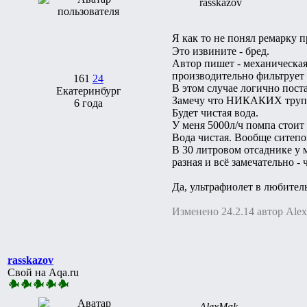
rasskazov
Я как то не понял ремарку
Это извините - бред.
Автор пишет - механическая
производительно фильтрует 
161
24
В этом случае логично пост
Екатеринбург
Замечу что НИКАКИХ труп
6 года
Будет чистая вода.
У меня 5000л/ч помпа стоит н
Вода чистая. Вообще ситепо
В 30 литровом отсаднике у 
разная и всё замечательно -
Да, ультрафиолет в любите
Изменено 24.2.14 автор Ale
rasskazov
Свой на Aqa.ru
AlexMak