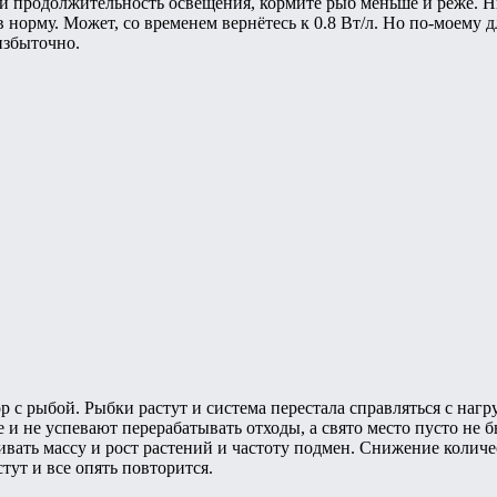
 продолжительность освещения, кормите рыб меньше и реже. Нич
в норму. Может, со временем вернётесь к 0.8 Вт/л. Но по-моему
избыточно.
р с рыбой. Рыбки растут и система перестала справляться с нагр
и не успевают перерабатывать отходы, а свято место пусто не б
ивать массу и рост растений и частоту подмен. Снижение количе
тут и все опять повторится.