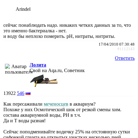
Arindel
сейчас понаблюдать надо. никаких четких данных за то, что
это именно бактериалка - нет.
и воду бы неплохо померить. рН, нитраты, нитриты.
17/04/2010 07:30:48
#1112143
Ответить
Лолита
Свой на Aqa.ru, Советник
13922
546
Как пересаживали
меченосцев
в аквариум?
Похоже у них Осмотический шок от резкой смены хим.
состава аквариумной воды, РН в т.ч.
Да и Т воды разная!
Сейчас поподменивайте водичку 25% на отстоянную сутки
сифонкой грунта на открытых участках несколько дней