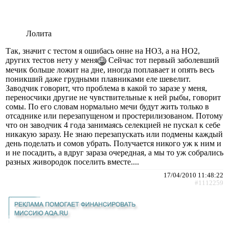
Лолита
Так, значит с тестом я ошибась онне на НО3, а на НО2,
других тестов нету у меня
Сейчас тот первый заболевший
мечик больше ложит на дне, иногда поплавает и опять весь
поникший даже грудными плавниками еле шевелит.
Заводчик говорит, что проблема в какой то заразе у меня,
переносчики другие не чувствительные к ней рыбы, говорит
сомы. По его словам нормально мечи будут жить только в
отсаднике или перезапущеном и простерилизованом. Потому
что он заводчик 4 года занимаясь селекцией не пускал к себе
никакую заразу. Не знаю перезапускать или подмены каждый
день поделать и сомов убрать. Получается никого уж к ним и
и не посадить, а вдруг зараза очередная, а мы то уж собрались
разных живородок поселить вместе....
17/04/2010 11:48:22
#1112259