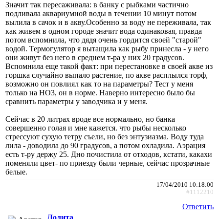
Значит так пересаживала: в банку с рыбками частично
подливала аквариумной воды в течении 10 минут потом
вылила в сачок и в акву.Особенно за воду не переживала, так
как живем в одном городе значит вода одинаковая, правда
потом вспомнила, что дядя очень гордится своей "старой"
водой. Термогулятор я вытащила как рыбу принесла - у него
они живут без него в среднем т-ра у них 20 градусов.
Вспомнила еще такой факт: при перестановке в своей акве из
горшка случайно выпало растение, по акве расплылся торф,
возможно он повлиял как то на параметры? Тест у меня
только на НО3, он в норме. Наверно интересно было бы
сравнить параметры у заводчика и у меня.
Сейчас в 20 литрах вроде все нормально, но банка
совершенно голая и мне кажется. что рыбы несколько
стрессуют сухую тетру съели, но без энтузиазма. Воду туда
лила - доводила до 90 градусов, а потом охладила. Аэрация
есть т-ру держу 25. Дно почистила от отходов, кстати, какахи
поменяли цвет- по приезду были черные, сейчас прозрачные
белые.
17/04/2010 10:18:00
#1112210
Ответить
Лолита