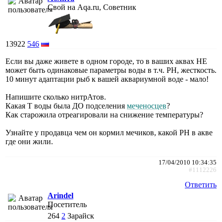
Свой на Aqa.ru, Советник
13922
546
Если вы даже живете в одном городе, то в ваших аквах НЕ
может быть одинаковые параметры воды в т.ч. РН, жесткость.
10 минут адаптации рыб к вашей аквариумной воде - мало!
Напишите сколько нитрАтов.
Какая Т воды была ДО подселения
меченосцев
?
Как старожила отреагировали на снижение температуры?
Узнайте у продавца чем он кормил мечиков, какой РН в акве
где они жили.
17/04/2010 10:34:35
#1112226
Ответить
Arindel
Посетитель
264
2
Зарайск