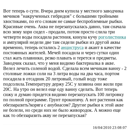
Вот теперь о сути. Вчера днем купила у местного заводчика
мечиков "накрученных гибридов" с большими тройными
хвостиками, по его словам не самые беспроблемные рыбки.
Красивые очень. Аква не перезапускалась давно, там сначала
всю зиму хорн сидел - продали, потом просто слила три
четверти воды посадила растения, кинула кучу
роголистника
и ампулярий недели две там сидели рыбки из другой аквы
временно, теперь остались 2
анциструса
и акант в качестве
постоянных жителей. Мечей посадила и через сутки один
стал жать плавники, резко плавать и терется и предметы.
Заводчик сказал, что у меня видимо бактериалка в акве.
Велел лечить соленой водой. Сделала всем мечикам ванну - 2
столовые ложки соли на 3 литра воды на два часа, портом
посадила в отсадник 20 литровый, голый воду тоже
подсолила.Температуру держу 25С у хозяина они жили при
20С. На утро он велел еще оду ванну сделать. Вот теперь
сижу и думаю придется видимо перезапускать 100 литровку
по полной программе. Грунт прокипячу. А вот растения как
обеззаразить?коряга с анубиасом? Другие рыбки к этой акве
не болели, но среди них не было живородок. А можно еще
как то обеззаразить акву не перезапуская?
16/04/2010 23:08:07