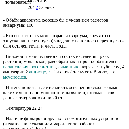
Посетитель
264
2
Зарайск
- Объём аквариума (хорошо бы с указанием размеров
аквариума) 100
- Его возраст (в смысле возраст аквариума, время с его
запуска или перезапуска)3 недели с неполного перезапуска -
был оствлен грунт и часть воды
- Видовой и количественный состав населения - рыб,
растений, моллюсков, ракообразных и прочих обитателей
валлиснерия
,
роголистник
,
лимонник
, коряга с анубиасом, 4
ампулярии 2
анциструса
, 1 акантофтальмус и 6 молодых
меченосцев
.
- Интенсивность и длительность освещения (сколько ламп,
каких именно - по мощности и названию, сколько часов в
день светят) 3 люмки по 20 вт
- Температура 22-24
- Наличие фильтров и других вспомогательных устройств
(желательно с указанием марок и/или рабочих
характеристик) Фан-3