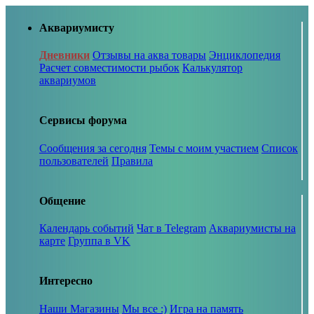
Аквариумисту
Дневники
Отзывы на аква товары
Энциклопедия
Расчет совместимости рыбок
Калькулятор
аквариумов
Сервисы форума
Сообщения за сегодня
Темы с моим участием
Список
пользователей
Правила
Общение
Календарь событий
Чат в Telegram
Аквариумисты на
карте
Группа в VK
Интересно
Наши Магазины
Мы все :)
Игра на память