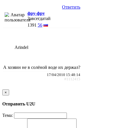
Ответить
фру-фру
Завсегдатай
1391
56
Arindel
А хозяин не в солёной воде их держал?
17/04/2010 15:48:14
#1112415
×
Отправить U2U
Тема: