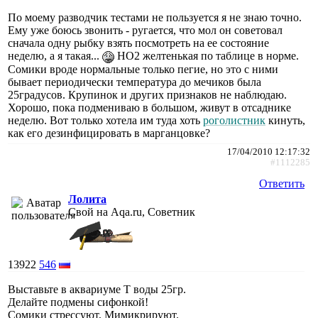
По моему разводчик тестами не пользуется я не знаю точно.
Ему уже боюсь звонить - ругается, что мол он советовал
сначала одну рыбку взять посмотреть на ее состояние
неделю, а я такая...
НО2 желтенькая по таблице в норме.
Сомики вроде нормальные только пегие, но это с ними
бывает периодически температура до мечиков была
25градусов. Крупинок и других признаков не наблюдаю.
Хорошо, пока подмениваю в большом, живут в отсаднике
неделю. Вот только хотела им туда хоть
роголистник
кинуть,
как его дезинфицировать в марганцовке?
17/04/2010 12:17:32
#1112285
Ответить
Лолита
Свой на Aqa.ru, Советник
13922
546
Выставьте в аквариуме Т воды 25гр.
Делайте подмены сифонкой!
Сомики стрессуют, Мимикрируют.