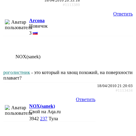
18/04/2010 20:33:18
#1113389
Ответить
Arcona
Новичок
3
NOX(sanek)
роголистник
- это который на хвощ похожий, на поверхности
плавает?
18/04/2010 21:20:03
#1113434
Ответить
NOX(sanek)
Свой на Aqa.ru
3942
237
Тула