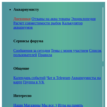
Аквариумисту
Дневники
Отзывы на аква товары
Энциклопедия
Расчет совместимости рыбок
Калькулятор
аквариумов
Сервисы форума
Сообщения за сегодня
Темы с моим участием
Список
пользователей
Правила
Общение
Календарь событий
Чат в Telegram
Аквариумисты на
карте
Группа в VK
Интересно
Наши Магазины
Мы все :)
Игра на память