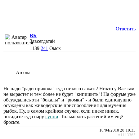
Ответить
ВБ
Завсегдатай
1139
241
Омск
Arcona
Не надо "ради прикола" туда никого сажать! Никто у Вас там
не вырастет и тем более не будет "кипишить"! На форуме уже
обсуждались эти "бокалы" и "рюмки" - и были единодушно
осуждены как живодёрские приспособления для мучения
рыбок. Ну, в самом крайнем случае, если иначе никак,
посадите туда пару
гуппи
. Только хоть растений им ещё
бросьте.
18/04/2010 20:10:33
#1113365