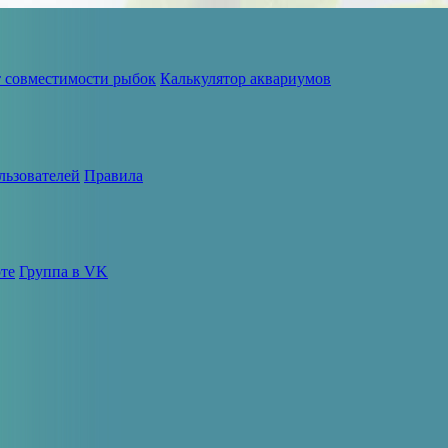
т совместимости рыбок
Калькулятор аквариумов
льзователей
Правила
те
Группа в VK