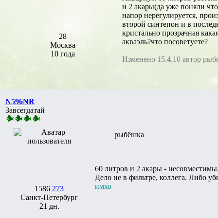
и 2 акары(да уже поняли что
напор нерегулируется, произ
второй синтепон и в послед
кристально прозрачная кака
28
акваэль?что посоветуете?
Москва
10 года
Изменено 15.4.10 автор рыб
N596NR
Завсегдатай
рыбёшка
60 литров и 2 акары - несовместимы.
Дело не в фильтре, коллега. Либо уб
имхо
1586
273
Санкт-Петербург
21 дн.