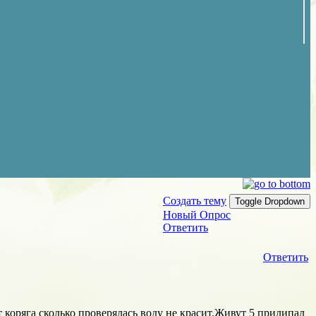
Создать тему
Toggle Dropdown
Новый Опрос
Ответить
Ответить
 коряга сколько проверялась воду не красит.Живут 5 прилипал