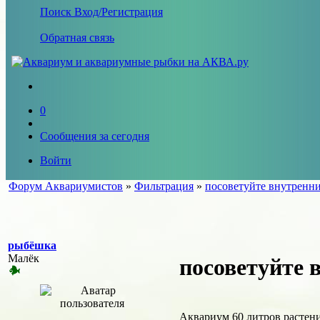
Поиск
Вход/Регистрация
Обратная связь
0
Сообщения за сегодня
Войти
Форум Аквариумистов
»
Фильтрация
»
посоветуйте внутренн
рыбёшка
Малёк
посоветуйте 
Аквариум 60 литров растени