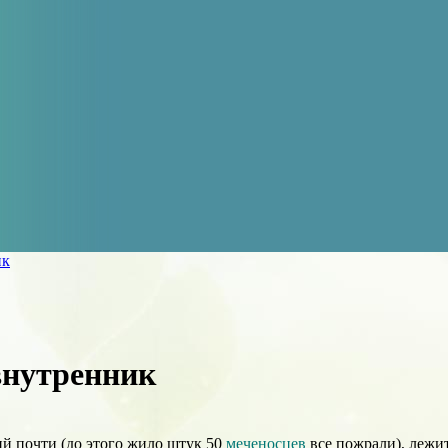
ик
внутренник
й почти (до этого жило штук 50
меченосцев
все пожрали), лежит