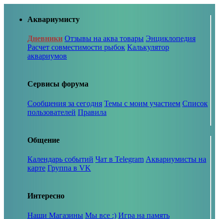
Аквариумисту
Дневники
Отзывы на аква товары
Энциклопедия
Расчет совместимости рыбок
Калькулятор
аквариумов
Сервисы форума
Сообщения за сегодня
Темы с моим участием
Список
пользователей
Правила
Общение
Календарь событий
Чат в Telegram
Аквариумисты на
карте
Группа в VK
Интересно
Наши Магазины
Мы все :)
Игра на память