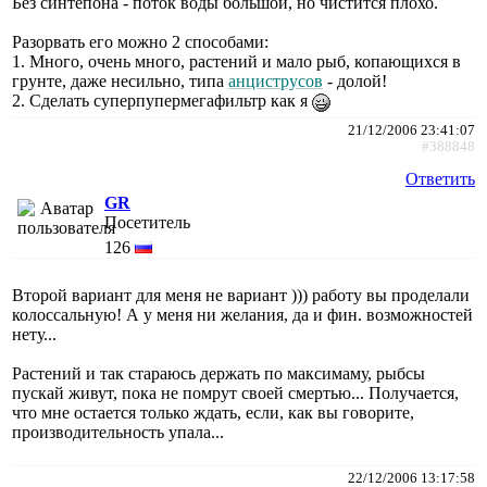
Без синтепона - поток воды большой, но чистится плохо.
Разорвать его можно 2 способами:
1. Много, очень много, растений и мало рыб, копающихся в
грунте, даже несильно, типа
анциструсов
- долой!
2. Сделать суперпупермегафильтр как я
21/12/2006 23:41:07
#388848
Ответить
GR
Посетитель
126
Второй вариант для меня не вариант ))) работу вы проделали
колоссальную! А у меня ни желания, да и фин. возможностей
нету...
Растений и так стараюсь держать по максимаму, рыбсы
пускай живут, пока не помрут своей смертью... Получается,
что мне остается только ждать, если, как вы говорите,
производительность упала...
22/12/2006 13:17:58