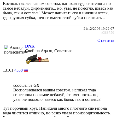
Воспользовался вашим советом, напихал туда синтепона по
самое небалуй, фирменного... но, увы, не помогло, взвесь как
была, так и осталась! Может напихать его в нижний отсек,
где крупная губка, точнее вместо этой губки положить...
21/12/2006 19:22:07
#388750
Ответить
DNK
Свой на Aqa.ru, Советник
13161
4338
сообщение GR
Воспользовался вашим советом, напихал туда
синтепона по самое небалуй, фирменного... но,
увы, не помогло, взвесь как была, так и осталась!
Тут порочный круг. Напихали много плотного синтепона -
вода чистится отлично, но резко упала производительность.