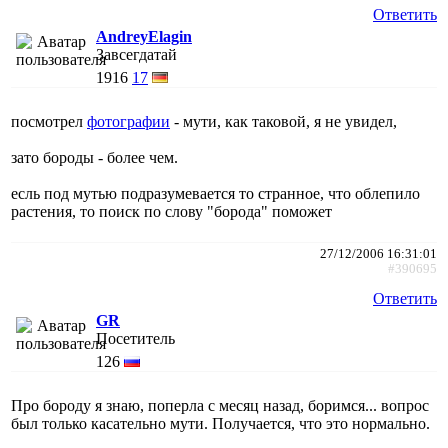
Ответить
AndreyElagin
Завсегдатай
1916
17
посмотрел
фотографии
- мути, как таковой, я не увидел,
зато бороды - более чем.
есль под мутью подразумевается то странное, что облепило
растения, то поиск по слову "борода" поможет
27/12/2006 16:31:01
#390695
Ответить
GR
Посетитель
126
Про бороду я знаю, поперла с месяц назад, боримся... вопрос
был только касательно мути. Получается, что это нормально.