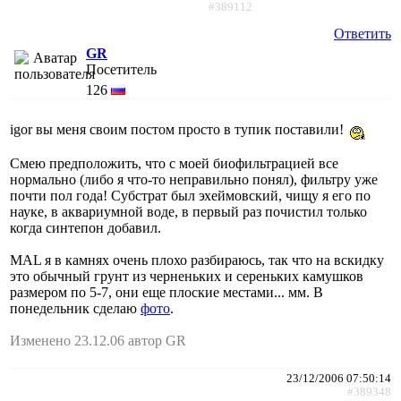
#389112
Ответить
GR
Посетитель
126
igor вы меня своим постом просто в тупик поставили!
Смею предположить, что с моей биофильтрацией все
нормально (либо я что-то неправильно понял), фильтру уже
почти пол года! Субстрат был эхеймовский, чищу я его по
науке, в аквариумной воде, в первый раз почистил только
когда синтепон добавил.
MAL я в камнях очень плохо разбираюсь, так что на вскидку
это обычный грунт из черненьких и сереньких камушков
размером по 5-7, они еще плоские местами... мм. В
понедельник сделаю
фото
.
Изменено 23.12.06 автор GR
23/12/2006 07:50:14
#389348