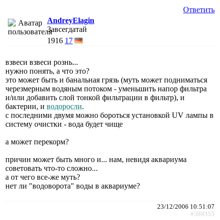
Ответить
AndreyElagin
Завсегдатай
1916
17
взвеси взвеси рознь...
нужно понять, а что это?
это может быть и банальная грязь (муть может подниматься
черезмерным водяным потоком - уменьшить напор фильтра
и/или добавить слой тонкой фильтрации в фильтр), и
бактерии, и
водоросли
.
с последними двумя можно бороться установкой UV лампы в
систему очистки - вода будет чище
а может перекорм?
причин может быть много и... нам, невидя аквариума
советовать что-то сложно...
а от чего все-же муть?
нет ли "водоворота" воды в аквариуме?
23/12/2006 10:51:07
#389355