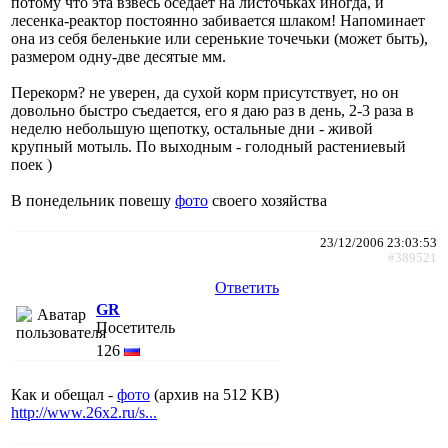
потому что эта взвесь оседает на листочьках иногда, и
лесенка-реактор постоянно забивается шлаком! Напоминает
она из себя беленькие или серенькие точечьки (может быть),
размером одну-две десятые мм.
Перекорм? не уверен, да сухой корм присутствует, но он
довольно быстро съедается, его я даю раз в день, 2-3 раза в
неделю небольшую щепотку, остальные дни - живой
крупный мотыль. По выходным - голодный растениевый
поек )
В понедельник повешу
фото
своего хозяйства
23/12/2006 23:03:53
#389521
Ответить
GR
Посетитель
126
Как и обещал -
фото
(архив на 512 KB)
http://www.26x2.ru/s...