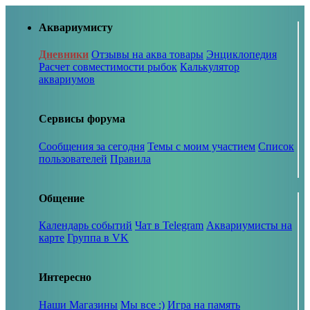
Аквариумисту
Дневники
Отзывы на аква товары
Энциклопедия
Расчет совместимости рыбок
Калькулятор
аквариумов
Сервисы форума
Сообщения за сегодня
Темы с моим участием
Список
пользователей
Правила
Общение
Календарь событий
Чат в Telegram
Аквариумисты на
карте
Группа в VK
Интересно
Наши Магазины
Мы все :)
Игра на память