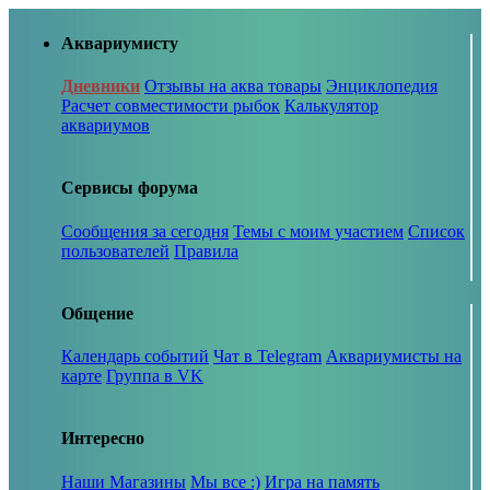
Аквариумисту
Дневники
Отзывы на аква товары
Энциклопедия
Расчет совместимости рыбок
Калькулятор
аквариумов
Сервисы форума
Сообщения за сегодня
Темы с моим участием
Список
пользователей
Правила
Общение
Календарь событий
Чат в Telegram
Аквариумисты на
карте
Группа в VK
Интересно
Наши Магазины
Мы все :)
Игра на память