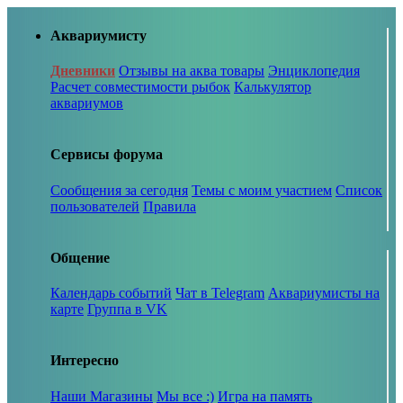
Аквариумисту
Дневники
Отзывы на аква товары
Энциклопедия
Расчет совместимости рыбок
Калькулятор
аквариумов
Сервисы форума
Сообщения за сегодня
Темы с моим участием
Список
пользователей
Правила
Общение
Календарь событий
Чат в Telegram
Аквариумисты на
карте
Группа в VK
Интересно
Наши Магазины
Мы все :)
Игра на память