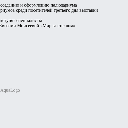
по созданию и оформлению палюдариума
риумов среди посетителей третьего дня выставки
ыступят специалисты
Евгении Моисеевой «Мир за стеклом».
t_AquaLogo