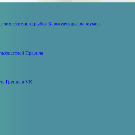
т совместимости рыбок
Калькулятор аквариумов
льзователей
Правила
те
Группа в VK