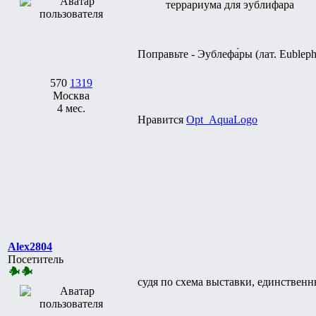
террариума для эублифара
Поправьте - Эублефа́ры (лат. Eublepha
570
1319
Москва
4 мес.
Нравится
Opt_AquaLogo
Alex2804
Посетитель
судя по схема выставки, единственн