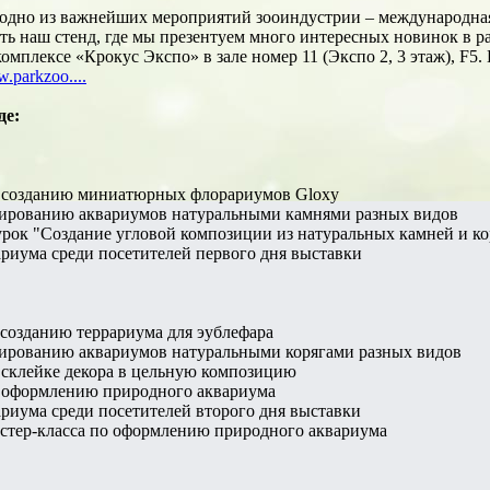
я одно из важнейших мероприятий зооиндустрии – международна
ть наш стенд, где мы презентуем много интересных новинок в ра
комплексе «Крокус Экспо» в зале номер 11 (Экспо 2, 3 этаж), 
w.parkzoo....
де:
по созданию миниатюрных флорариумов Gloxy
орированию аквариумов натуральными камнями разных видов
урок "Создание угловой композиции из натуральных камней и ко
риума среди посетителей первого дня выставки
о созданию террариума для эублефара
орированию аквариумов натуральными корягами разных видов
о склейке декора в цельную композицию
по оформлению природного аквариума
риума среди посетителей второго дня выставки
астер-класса по оформлению природного аквариума