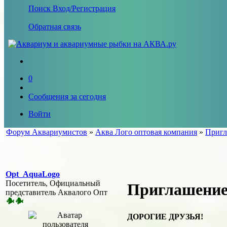
Поиск
Вход/Регистрация
Обратная связь
0
Сообщения за сегодня
Войти
Форум Аквариумистов
»
Аква Лого оптовая компания
»
Пригл
Opt_AquaLogo
Посетитель, Официальный
Приглашение
представитель Аквалого Опт
ДОРОГИЕ ДРУЗЬЯ!