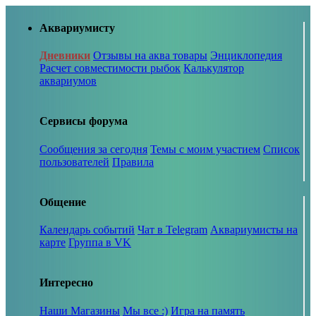
Аквариумисту
Дневники
Отзывы на аква товары
Энциклопедия
Расчет совместимости рыбок
Калькулятор
аквариумов
Сервисы форума
Сообщения за сегодня
Темы с моим участием
Список
пользователей
Правила
Общение
Календарь событий
Чат в Telegram
Аквариумисты на
карте
Группа в VK
Интересно
Наши Магазины
Мы все :)
Игра на память