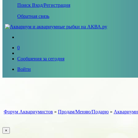
Поиск
Вход/Регистрация
Обратная связь
0
Сообщения за сегодня
Войти
Форум Аквариумистов
»
Продам/Меняю/Подарю
»
Аквариумн
×