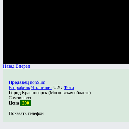
Назад
Вперед
Продавец
nonSlim
В профиль
Что пишет
U2U
Фото
Город
Красногорск (Московская область)
Самовывоз
Цена
200
Показать телефон