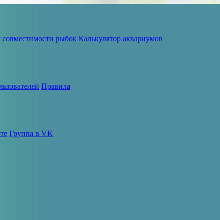
т совместимости рыбок
Калькулятор аквариумов
льзователей
Правила
те
Группа в VK