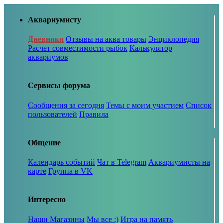
Аквариумисту
Дневники
Отзывы на аква товары
Энциклопедия
Расчет совместимости рыбок
Калькулятор
аквариумов
Сервисы форума
Сообщения за сегодня
Темы с моим участием
Список
пользователей
Правила
Общение
Календарь событий
Чат в Telegram
Аквариумисты на
карте
Группа в VK
Интересно
Наши Магазины
Мы все :)
Игра на память