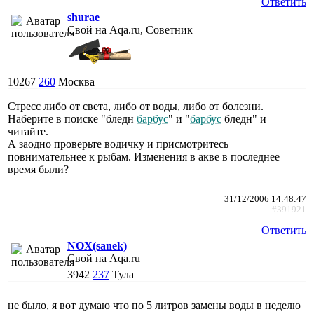
Ответить
shurae
Свой на Aqa.ru, Советник
10267
260
Москва
Стресс либо от света, либо от воды, либо от болезни.
Наберите в поиске "бледн
барбус
" и "
барбус
бледн" и
читайте.
А заодно проверьте водичку и присмотритесь
повнимательнее к рыбам. Изменения в акве в последнее
время были?
31/12/2006 14:48:47
#391921
Ответить
NOX(sanek)
Свой на Aqa.ru
3942
237
Тула
не было, я вот думаю что по 5 литров замены воды в неделю