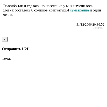
Спасибо так и сделаю, но население у мня изменилось
слегка: )осталось 6 сомиков крапчатых,4
суматранца
и один
мечик
31/12/2006 20:36:52
#391968
×
Отправить U2U
Тема: