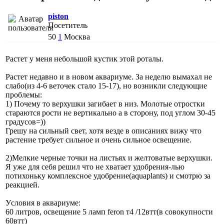
piston
Посетитель
50
1
Москва
Растет у меня небольшой кустик этой роталы.
Растет недавно и в новом аквариуме. За неделю вымахал не
слабо(из 4-6 веточек стало 15-17), но возникли следующие
проблемы:
1) Почему то верхушки загибает в низ. Молотые отростки
стараются рости не вертикально а в сторону, под углом 30-45
градусов=))
Грешу на сильный свет, хотя везде в описаниях вижу что
растение требует сильное и очень сильное освещение.
2)Мелкие черные точки на листьях и желтоватые верхушки.
Я уже для себя решил что не хватает удобрения-лью
потихоньку комплексное удобрение(aquaplants) и смотрю за
реакцией.
Уcловия в аквариуме:
60 литров, освещение 5 ламп feron т4 /12втт(в совокупности
60втт)