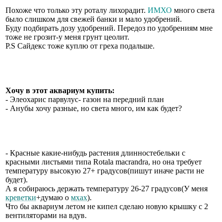
Похоже что только эту роталу лихорадит.
ИМХО
много света
было слишком для свежей банки и мало удобрений.
Буду подбирать дозу удобрений. Передоз по удобрениям мне
тоже не грозит-у меня грунт цеолит.
P.S Сайдекс тоже куплю от греха подальше.
Хочу в этот аквариум купить:
- Элеохарис парвулус- газон на передний план
- Анубы хочу разные, но света много, им как будет?
- Красные какие-нибудь растения длинностебельки с
красными листьями типа Rotala macrandra, но она требует
температуру высокую 27+ градусов(пишут иначе расти не
будет).
А я собираюсь держать температуру 26-27 градусов(У меня
креветки
+думаю о
мхах
).
Что бы аквариум летом не кипел сделаю новую крышку с 2
вентиляторами на вдув.