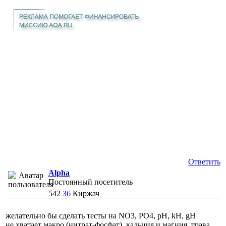
Ответить
Alpha
Постоянный посетитель
542
36
Киржач
желательно бы сделать тесты на NO3, PO4, pH, kH, gH
не хватает макро (нитрат-фосфат), кальция и магния, трава