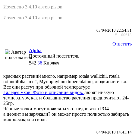
Изменено 3.4.10 автор piston
Изменено 3.4.10 автор piston
03/04/2010 22:54:31
#1100618
Ответить
Alpha
Постоянный посетитель
542
36
Киржач
красных растений много, например rotala wallichii, rotala
rotundifolia "red", Myriophyllum tuberculatum, людвигии и т.д.
Все они растут при обычной температуре
Галерея мхов. Фото и описание видов.
любят низкую
температуру, как и большинство растения предпочитают 24-
25гр.
Чёрные точки могут появляться от недостатка PO4
а цеолит вы заряжали? он может просто полностью забирать
микро-макро из воды
04/04/2010 14:41:14