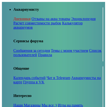
Аквариумисту
Дневники
Отзывы на аква товары
Энциклопедия
Расчет совместимости рыбок
Калькулятор
аквариумов
Сервисы форума
Сообщения за сегодня
Темы с моим участием
Список
пользователей
Правила
Общение
Календарь событий
Чат в Telegram
Аквариумисты на
карте
Группа в VK
Интересно
Наши Магазины
Мы все :)
Игра на память