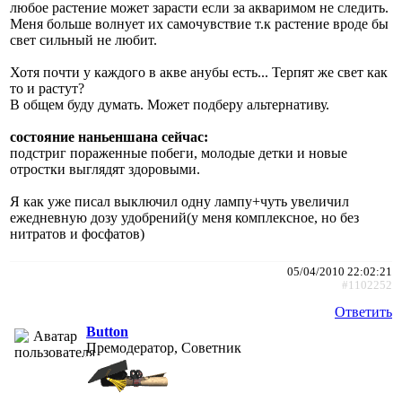
любое растение может зарасти если за акваримом не следить.
Меня больше волнует их самочувствие т.к растение вроде бы
свет сильный не любит.
Хотя почти у каждого в акве анубы есть... Терпят же свет как
то и растут?
В общем буду думать. Может подберу альтернативу.
состояние наньеншана сейчас:
подстриг пораженные побеги, молодые детки и новые
отростки выглядят здоровыми.
Я как уже писал выключил одну лампу+чуть увеличил
ежедневную дозу удобрений(у меня комплексное, но без
нитратов и фосфатов)
05/04/2010 22:02:21
#1102252
Ответить
Button
Премодератор, Советник