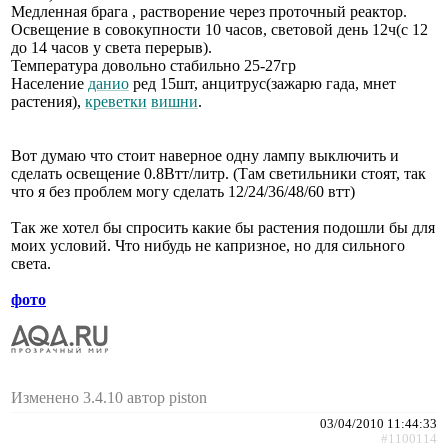
Медленная брага , растворение через проточный реактор.
Освещение в совокупности 10 часов, световой день 12ч(с 12
до 14 часов у света перерыв).
Температура довольно стабильно 25-27гр
Население
данио
ред 15шт, анцитрус(зажарю гада, мнет
растения),
креветки
вишни
.
Вот думаю что стоит наверное одну лампу выключить и
сделать освещение 0.8Втт/литр. (Там светильники стоят, так
что я без проблем могу сделать 12/24/36/48/60 втт)
Так же хотел бы спросить какие бы растения подошли бы для
моих условий. Что нибудь не капризное, но для сильного
света.
фото
Изменено 3.4.10 автор piston
03/04/2010 11:44:33
#1100114