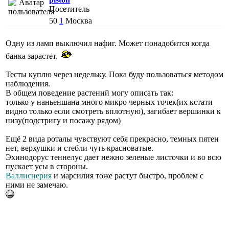
Посетитель
50
1
Москва
Одну из ламп выключил нафиг. Может понадобится когда
банка зарастет.
Тесты куплю через недельку. Пока буду пользоваться методом
наблюдения.
В общем поведение растений могу описать так:
только у наньеншана много микро черных точек(их кстати
видно только если смотреть вплотную), загибает вершинки к
низу(подстригу и посажу рядом)
Ещё 2 вида роталы чувствуют себя прекрасно, темных пятен
нет, верхушки и стебли чуть красноватые.
Эхинодорус теннелус дает нежно зеленые листочки и во всю
пускает усы в стороны.
Валлиснерия
и марсилия тоже растут быстро, проблем с
ними не замечаю.