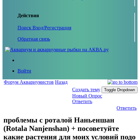
Действия
Поиск
Вход/Регистрация
Обратная связь
Войти
Форум Аквариумистов
Назад
Создать тему
Toggle Dropdown
Новый Опрос
Ответить
Ответить
проблемы с роталой Наньеншан
(Rotala Nanjenshan) + посоветуйте
какие растения для моих условий подо