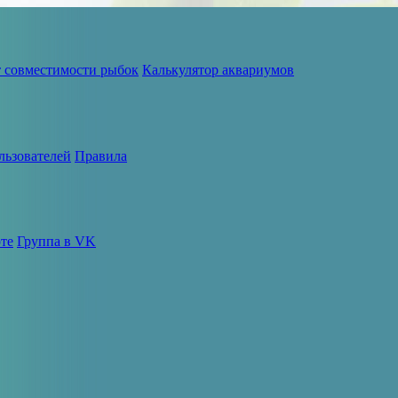
т совместимости рыбок
Калькулятор аквариумов
льзователей
Правила
те
Группа в VK