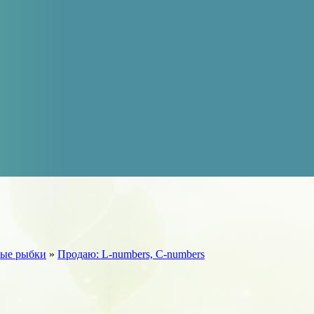
ые рыбки
»
Продаю: L-numbers, С-numbers