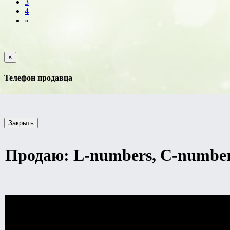
3
4
»
×
Телефон продавца
Закрыть
Продаю: L-numbers, С-numbe