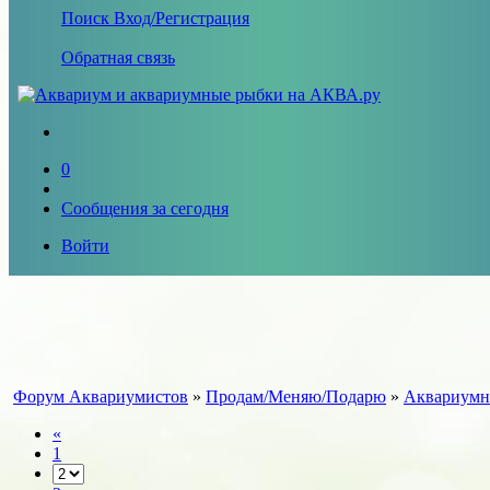
Поиск
Вход/Регистрация
Обратная связь
0
Сообщения за сегодня
Войти
Форум Аквариумистов
»
Продам/Меняю/Подарю
»
Аквариумн
«
1