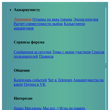
Аквариумисту
Дневники
Отзывы на аква товары
Энциклопедия
Расчет совместимости рыбок
Калькулятор
аквариумов
Сервисы форума
Сообщения за сегодня
Темы с моим участием
Список
пользователей
Правила
Общение
Календарь событий
Чат в Telegram
Аквариумисты на
карте
Группа в VK
Интересно
Наши Магазины
Мы все :)
Игра на память