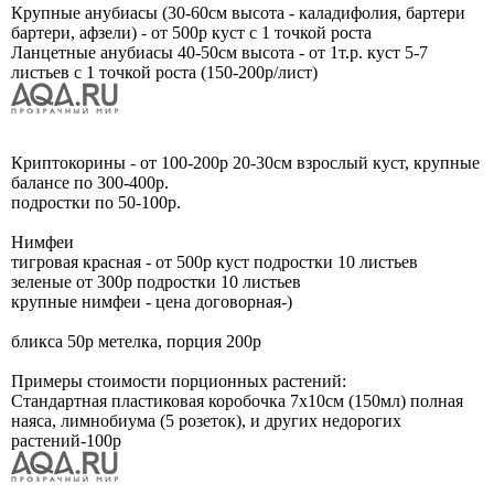
Крупные анубиасы (30-60см высота - каладифолия, бартери
бартери, афзели) - от 500р куст с 1 точкой роста
Ланцетные анубиасы 40-50см высота - от 1т.р. куст 5-7
листьев с 1 точкой роста (150-200р/лист)
Криптокорины - от 100-200р 20-30см взрослый куст, крупные
балансе по 300-400р.
подростки по 50-100р.
Нимфеи
тигровая красная - от 500р куст подростки 10 листьев
зеленые от 300р подростки 10 листьев
крупные нимфеи - цена договорная-)
бликса 50р метелка, порция 200р
Примеры стоимости порционных растений:
Стандартная пластиковая коробочка 7х10см (150мл) полная
наяса, лимнобиума (5 розеток), и других недорогих
растений-100р