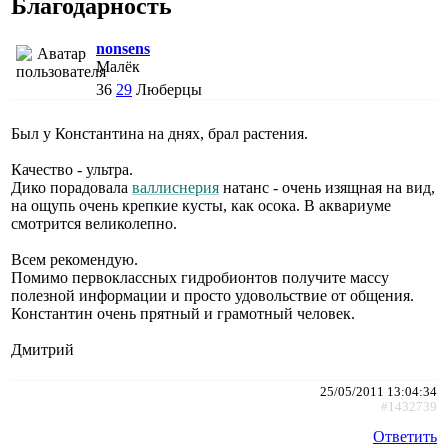
Благодарность
nonsens
Малёк
36
29
Люберцы
Был у Константина на днях, брал растения.
Качество - ультра.
Дико порадовала
валлиснерия
натанс - очень изящная на вид,
на ощупь очень крепкие кусты, как осока. В аквариуме
смотрится великолепно.
Всем рекомендую.
Помимо первоклассных гидробионтов получите массу
полезной информации и просто удовольствие от общения.
Константин очень прятный и грамотный человек.
Дмитрий
25/05/2011 13:04:34
#1432739
Ответить