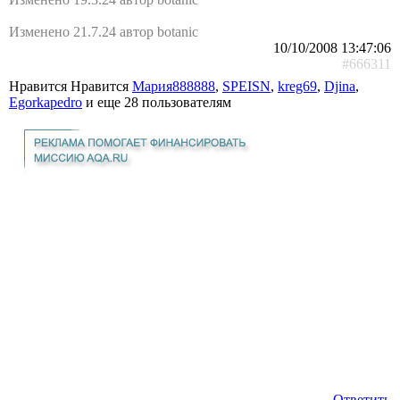
Изменено 21.7.24 автор botanic
10/10/2008 13:47:06
#666311
Нравится Нравится
Мария888888
,
SPEISN
,
kreg69
,
Djina
,
Egorkapedro
и еще
28 пользователям
Ответить