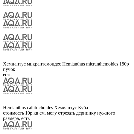
Хемиантус микрантемоидес Hemianthus micranthemoides 150р
пучок
есть
Hemianthus callitrichoides Хемиантус Куба
стоимость 10р кв см, могу отрезать дернинку нужного
размера, есть