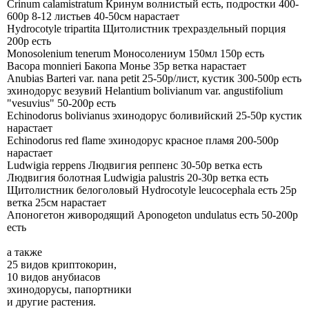
Crinum calamistratum Кринум волнистый есть, подростки 400-
600р 8-12 листьев 40-50см нарастает
Hydrocotyle tripartita Щитолистник трехраздельный порция
200р есть
Monosolenium tenerum Моносолениум 150мл 150р есть
Bacopa monnieri Бакопа Монье 35р ветка нарастает
Anubias Barteri var. nana petit 25-50р/лист, кустик 300-500р есть
эхинодорус везувий Helantium bolivianum var. angustifolium
"vesuvius" 50-200р есть
Echinodorus bolivianus эхинодорус боливийский 25-50р кустик
нарастает
Echinodorus red flame эхинодорус красное пламя 200-500р
нарастает
Ludwigia reppens Людвигия реппенс 30-50р ветка есть
Людвигия болотная Ludwigia palustris 20-30р ветка есть
Щитолистник белоголовый Hydrocotyle leucocephala есть 25р
ветка 25см нарастает
Апоногетон живородящий Aponogeton undulatus есть 50-200р
есть
а также
25 видов криптокорин,
10 видов анубиасов
эхинодорусы, папортники
и другие растения.