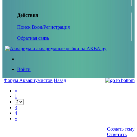
Действия
Поиск
Вход/Регистрация
Обратная связь
Войти
Форум Аквариумистов
Назад
«
1
3
4
»
Создать тему
Ответить