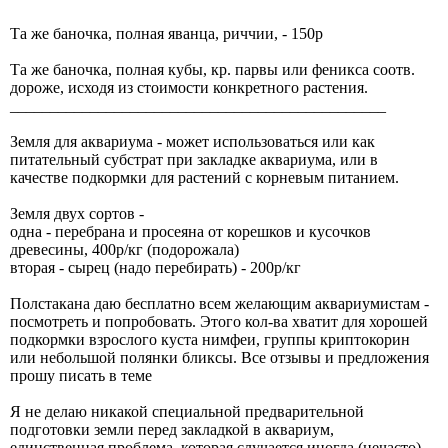
Та же баночка, полная яванца, риччии, - 150р
Та же баночка, полная кубы, кр. парвы или феникса соотв.
дороже, исходя из стоимости конкретного растения.
_______________________________________________
Земля для аквариума - может использоваться или как
питательный субстрат при закладке аквариума, или в
качестве подкормки для растений с корневым питанием.
Земля двух сортов -
одна - перебрана и просеяна от корешков и кусочков
древесины, 400р/кг (подорожала)
вторая - сырец (надо перебирать) - 200р/кг
Полстакана даю бесплатно всем желающим аквариумистам -
посмотреть и попробовать. Этого кол-ва хватит для хорошей
подкормки взрослого куста нимфеи, группы криптокорин
или небольшой полянки бликсы. Все отзывы и предложения
прошу писать в теме
Я не делаю никакой специальной предварительной
подготовки земли перед закладкой в аквариум,
единственная проблема, которая случается иногда (нечасто) -