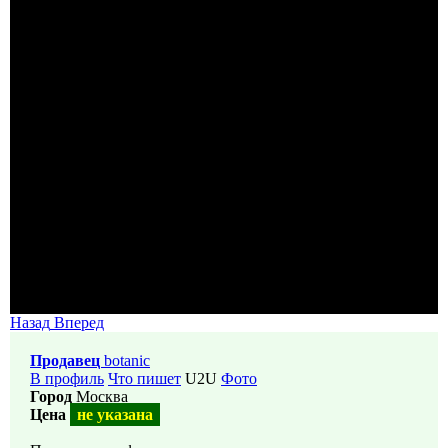
Назад
Вперед
Продавец
botanic
В профиль
Что пишет
U2U
Фото
Город
Москва
Цена
не указана