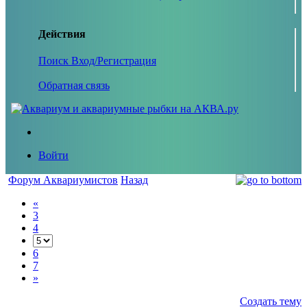
Действия
Поиск
Вход/Регистрация
Обратная связь
Войти
Форум Аквариумистов
Назад
«
3
4
6
7
»
Создать тему