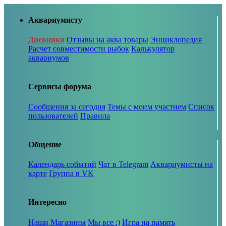
Аквариумисту
Дневники
Отзывы на аква товары
Энциклопедия
Расчет совместимости рыбок
Калькулятор
аквариумов
Сервисы форума
Сообщения за сегодня
Темы с моим участием
Список
пользователей
Правила
Общение
Календарь событий
Чат в Telegram
Аквариумисты на
карте
Группа в VK
Интересно
Наши Магазины
Мы все :)
Игра на память