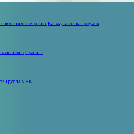
т совместимости рыбок
Калькулятор аквариумов
льзователей
Правила
те
Группа в VK