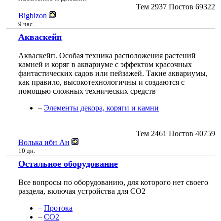
Тем
2937
Постов
69322
Bigbizon
9 час.
Акваскейп
Акваскейп. Особая техника расположения растений
камней и коряг в аквариуме с эффектом красочных
фантастических садов или пейзажей. Такие аквариумы,
как правило, высокотехнологичны и создаются с
помощью сложных технических средств
–
Элементы декора, коряги и камни
Тем
2461
Постов
40759
Волька ибн Ан
10 дн.
Остальное оборудование
Все вопросы по оборудованию, для которого нет своего
раздела, включая устройства для СО2
–
Протока
–
СО2