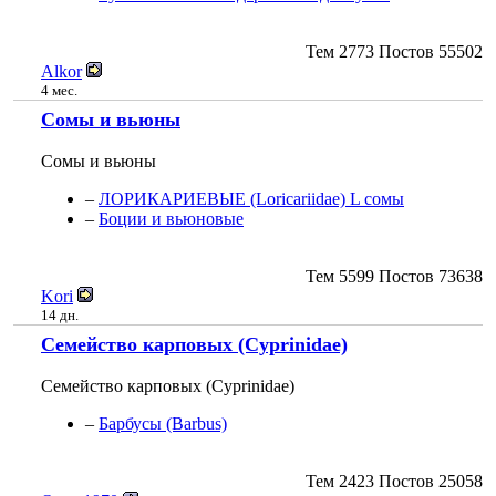
Тем
2773
Постов
55502
Alkor
4 мес.
Сомы и вьюны
Сомы и вьюны
–
ЛОРИКАРИЕВЫЕ (Loricariidae) L сомы
–
Боции и вьюновые
Тем
5599
Постов
73638
Kori
14 дн.
Семейство карповых (Cyprinidae)
Семейство карповых (Cyprinidae)
–
Барбусы (Barbus)
Тем
2423
Постов
25058