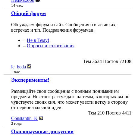
Нежка2008
14 час.
Общий форум
Обсуждаем форум и сайт. Сообщения о выставках,
встречах и т.п. Поздравления форумчан.
–
Не в Тему!
–
Опросы и голосования
Тем
3634
Постов
72108
le_beda
1 час.
Эксперименты!
Размещайте свои сообщения с полным пониманием
предмета. Не стоит рассуждать на темы, в которых вы не
чувствуете своих сил, что может увести ветку в сторону
от первоначальной идеи.
Тем
210
Постов
4411
Constantin_K
2 года
Околонаучные дискуссии