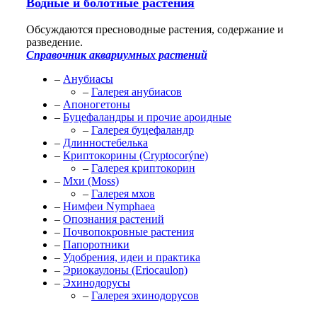
Водные и болотные растения
Обсуждаются пресноводные растения, содержание и
разведение.
Справочник аквариумных растений
–
Анубиасы
–
Галерея анубиасов
–
Апоногетоны
–
Буцефаландры и прочие ароидные
–
Галерея буцефаландр
–
Длинностебелька
–
Криптокорины (Cryptocorýne)
–
Галерея криптокорин
–
Мхи (Moss)
–
Галерея мхов
–
Нимфеи Nymphaea
–
Опознания растений
–
Почвопокровные растения
–
Папоротники
–
Удобрения, идеи и практика
–
Эриокаулоны (Eriocaulon)
–
Эхинодорусы
–
Галерея эхинодорусов