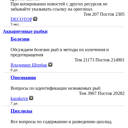
При копировании новостей с других ресурсов не
забывайте указывать ссылку на оригинал.
Тем
207
Постов
2305
DECOTOP
5 мес.
Аквариумные рыбки
Болезни
Обсуждаем болезни рыб и методы их излечения и
предотвращения
Тем
21173
Постов
214901
Владимир Щербак
6 дн.
Опознания
Вопросы по идентификации незнакомых рыб
Тем
3907
Постов
29282
kazakovp
7 дн.
Цихлиды
Все вопросы по содержанию и разведению цихлид.