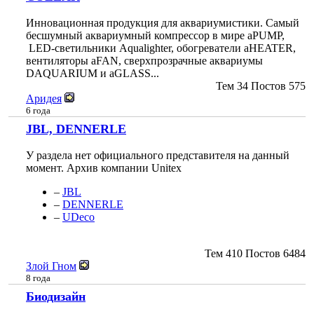
Инновационная продукция для аквариумистики. Самый
бесшумный аквариумный компрессор в мире aPUMP,
LED-светильники Aqualighter, обогреватели aHEATER,
вентиляторы aFAN, сверхпрозрачные аквариумы
DAQUARIUM и aGLASS...
Тем
34
Постов
575
Аридея
6 года
JBL, DENNERLE
У раздела нет официального представителя на данный
момент. Архив компании Unitex
–
JBL
–
DENNERLE
–
UDeco
Тем
410
Постов
6484
Злой Гном
8 года
Биодизайн