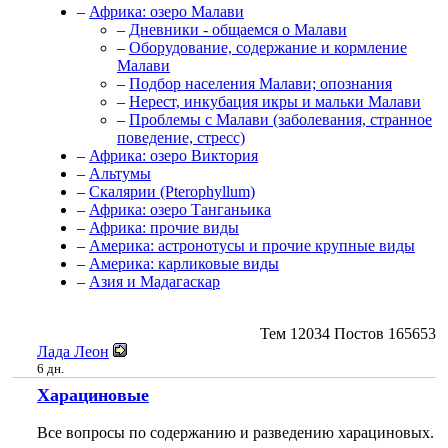
–
Африка: озеро Малави
–
Дневники - общаемся о Малави
–
Оборудование, содержание и кормление
Малави
–
Подбор населения Малави; опознания
–
Нерест, инкубация икры и мальки Малави
–
Проблемы с Малави (заболевания, странное
поведение, стресс)
–
Африка: озеро Виктория
–
Альтумы
–
Скалярии (Pterophyllum)
–
Африка: озеро Танганьика
–
Африка: прочие виды
–
Америка: астронотусы и прочие крупные виды
–
Америка: карликовые виды
–
Азия и Мадагаскар
Тем
12034
Постов
165653
Лада Леон
6 дн.
Харациновые
Все вопросы по содержанию и разведению харациновых.