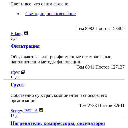
Свет и все, что с ним связано.
–
Светодиодное освещение
Тем
8982
Постов
158465
Erlang
2 дн.
Фильтрация
Обсуждаются фильтры -фирменные и самодельные,
наполнители и методы фильтрации.
Тем
8041
Постов
127137
sfpvr
13 дн.
Грунт
Собственно субстрат, компоненты и способы его
организации
Тем
2783
Постов
32611
Sergey PAT_A
18 дн.
Нагреватели, компрессоры, оксидаторы