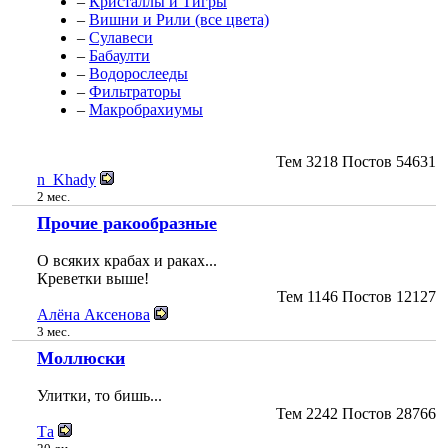
–
Кристаллы и Тигры
–
Вишни и Рили (все цвета)
–
Сулавеси
–
Бабаулти
–
Водорослееды
–
Фильтраторы
–
Мaкробрахиумы
Тем
3218
Постов
54631
n_Khady
2 мес.
Прочие ракообразные
О всяких крабах и раках...
Креветки выше!
Тем
1146
Постов
12127
Алёна Аксенова
3 мес.
Моллюски
Улитки, то бишь...
Тем
2242
Постов
28766
Та