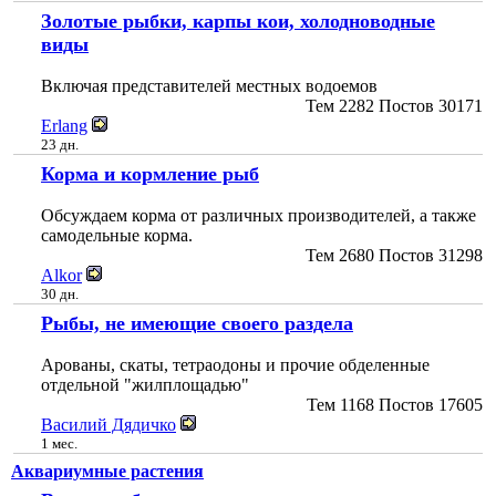
Золотые рыбки, карпы кои, холодноводные
виды
Включая представителей местных водоемов
Тем
2282
Постов
30171
Erlang
23 дн.
Корма и кормление рыб
Обсуждаем корма от различных производителей, а также
самодельные корма.
Тем
2680
Постов
31298
Alkor
30 дн.
Рыбы, не имеющие своего раздела
Арованы, скаты, тетраодоны и прочие обделенные
отдельной "жилплощадью"
Тем
1168
Постов
17605
Василий Дядичко
1 мес.
Аквариумные растения