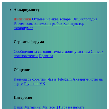
Аквариумисту
Дневники
Отзывы на аква товары
Энциклопедия
Расчет совместимости рыбок
Калькулятор
аквариумов
Сервисы форума
Сообщения за сегодня
Темы с моим участием
Список
пользователей
Правила
Общение
Календарь событий
Чат в Telegram
Аквариумисты на
карте
Группа в VK
Интересно
Наши Магазины
Мы все :)
Игра на память