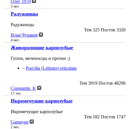
Олег 1970
3 мес.
Радужницы
Радужницы
Тем
325
Постов
3320
Илья Чураков
4 мес.
Живородящие карпозубые
Гуппи, меченосцы и прочие ;)
–
Poecilia (Lebistes) reticulata
Тем
3919
Постов
48296
Constantin_K
11 час.
Икромечущие карпозубые
Икромечущие карпозубые
Тем
182
Постов
1747
Gamayun
2 мес.