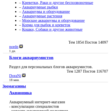
–
Креветки, Раки и другие беспозвоночные
–
Аквариумные рыбки
–
Аквариумы и оборудование
–
Аквариумные растения
–
Морские аквариумы и оборудование
–
Корма для рыбок и креветок
–
Кошки, Собаки и другие животные
Тем
1854
Постов
14097
nordn
1 дн.
Блоги аквариумистов
Раздел для персональных блогов аквариумистов.
Тем
1287
Постов
116707
DoraNi
18 мин.
Зоомагазины
Аквионика
Аквариумный интернет-магазин
- консультации специалистов
- новости аквариумной индустрии