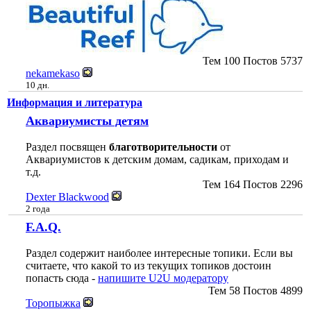
Тем
100
Постов
5737
nekamekaso
10 дн.
Информация и литература
Аквариумисты детям
Раздел посвящен
благотворительности
от
Аквариумистов к детским домам, садикам, приходам и
т.д.
Тем
164
Постов
2296
Dexter Blackwood
2 года
F.A.Q.
Раздел содержит наиболее интересные топики. Если вы
считаете, что какой то из текущих топиков достоин
попасть сюда -
напишите U2U модератору
Тем
58
Постов
4899
Торопыжка