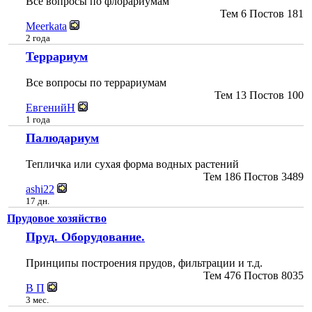
Все вопросы по флорариумам
Тем
6
Постов
181
Meerkata
2 года
Террариум
Все вопросы по террариумам
Тем
13
Постов
100
ЕвгенийН
1 года
Палюдариум
Тепличка или сухая форма водных растений
Тем
186
Постов
3489
ashi22
17 дн.
Прудовое хозяйство
Пруд. Оборудование.
Принципы построения прудов, фильтрации и т.д.
Тем
476
Постов
8035
В П
3 мес.