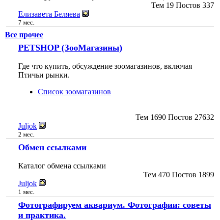
Тем
19
Постов
337
Елизавета Беляева
7 мес.
Все прочее
PETSHOP (ЗооМагазины)
Где что купить, обсуждение зоомагазинов, включая
Птичьи рынки.
Список зоомагазинов
Тем
1690
Постов
27632
Juljok
2 мес.
Обмен ссылками
Каталог обмена ссылками
Тем
470
Постов
1899
Juljok
1 мес.
Фотографируем аквариум. Фотографии: советы
и практика.