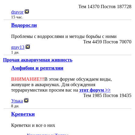
Тем
14370
Постов
187728
dravor
15 час.
Водоросли
Проблемы с водорослями и методы борьбы с ними
Тем
4459
Постов
70070
gray13
1 дн.
Прочая аквариумная живность
Амфибии и рептилии
ВНИМАНИЕ!!!
В этом форуме обсуждаем виды,
живущие в аквариумах. Для обсуждения
террариумистики просим вас на
этот форум >>
Тем
1985
Постов
19435
Улька
8 дн.
Креветки
Креветки и все о них