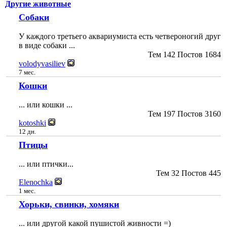
Другие животные
Собаки
У каждого третьего аквариумиста есть четвероногий друг
в виде собаки ...
Тем
142
Постов
1684
volodyvasiliev
7 мес.
Кошки
... или кошки ...
Тем
197
Постов
3160
kotoshki
12 дн.
Птицы
... или птички...
Тем
32
Постов
445
Elenochka
1 мес.
Хорьки, свинки, хомяки
... или другой какой пушистой живности =)