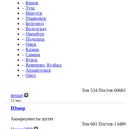
–
Киров
–
Тула
–
Иркутск
–
Ульяновск
–
Белгород
–
Волгоград
–
Оренбург
–
Подольск
–
Омск
–
Казань
–
Самара
–
Курск
–
Кемерово, Кузбасс
–
Архангельск
–
Орел
Тем
534
Постов
60683
deniart
12 мес.
Юмор
Аквариумисты шутят
Тем
681
Постов
13489