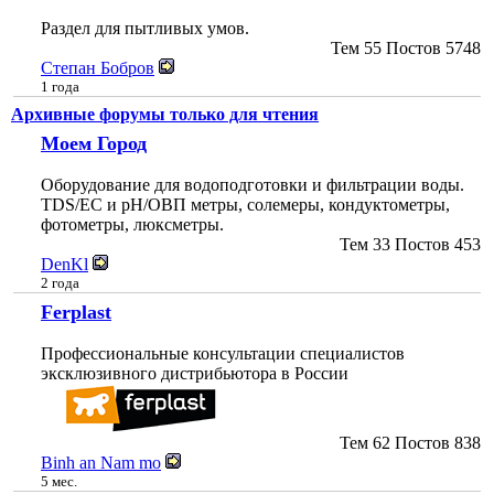
Раздел для пытливых умов.
Тем
55
Постов
5748
Степан Бобров
1 года
Архивные форумы только для чтения
Моем Город
Оборудование для водоподготовки и фильтрации воды.
TDS/EC и pH/ОВП метры, солемеры, кондуктометры,
фотометры, люксметры.
Тем
33
Постов
453
DenKl
2 года
Ferplast
Профессиональные консультации специалистов
эксклюзивного дистрибьютора в России
Тем
62
Постов
838
Binh an Nam mo
5 мес.