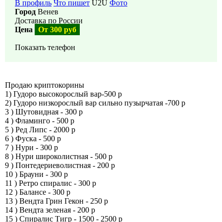
В профиль
Что пишет
U2U
Фото
Город
Венев
Доставка по России
Цена
От 300 руб
Показать телефон
Продаю криптокорины
1) Гудоро высокорослый вар-500 р
2) Гудоро низкорослый вар сильно пузырчатая -700 р
3 ) Шутовидная - 300 р
4 ) Фламинго - 500 р
5 ) Ред Липс - 2000 р
6 ) Фуска - 500 р
7 ) Нури - 300 р
8 ) Нури широколистная - 500 р
9 ) Понтедериеволистная - 200 р
10 ) Брауни - 300 р
11 ) Ретро спиралис - 300 р
12 ) Балансе - 300 р
13 ) Вендта Грин Гекон - 250 р
14 ) Вендта зеленая - 200 р
15 ) Спиралис Тигр - 1500 - 2500 р