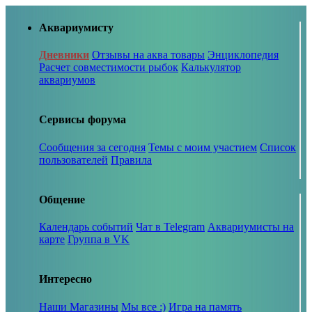
Аквариумисту
Дневники
Отзывы на аква товары
Энциклопедия
Расчет совместимости рыбок
Калькулятор
аквариумов
Сервисы форума
Сообщения за сегодня
Темы с моим участием
Список
пользователей
Правила
Общение
Календарь событий
Чат в Telegram
Аквариумисты на
карте
Группа в VK
Интересно
Наши Магазины
Мы все :)
Игра на память