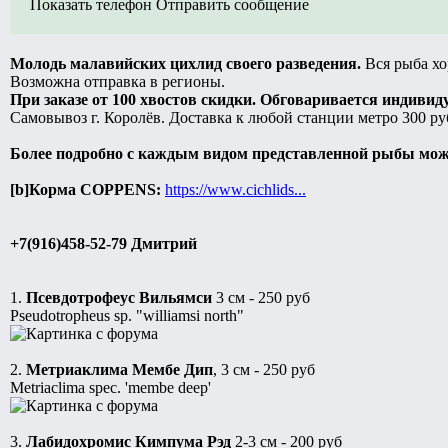
Показать телефон
Отправить сообщение
Молодь малавийских цихлид своего разведения.
Вся рыба хо
Возможна отправка в регионы.
При заказе от 100 хвостов скидки. Обговаривается индивид
Самовывоз г. Королёв. Доставка к любой станции метро 300 руб.
Более подробно с каждым видом представленной рыбы мож
[b]Корма COPPENS:
https://www.cichlids...
+7(916)458-52-79 Дмитрий
1.
Псевдотрофеус Вильямси
3 см - 250 руб
Pseudotropheus sp. "williamsi north"
2.
Метриаклима Мембе Дип
, 3 см - 250 руб
Metriaclima spec. 'membe deep'
3.
Лабидохромис Кимпума Рэд
2-3 см - 200 руб