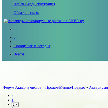
Поиск
Вход/Регистрация
Обратная связь
0
Сообщения за сегодня
Войти
Форум Аквариумистов
»
Продам/Меняю/Подарю
»
Аквариумн
«
1