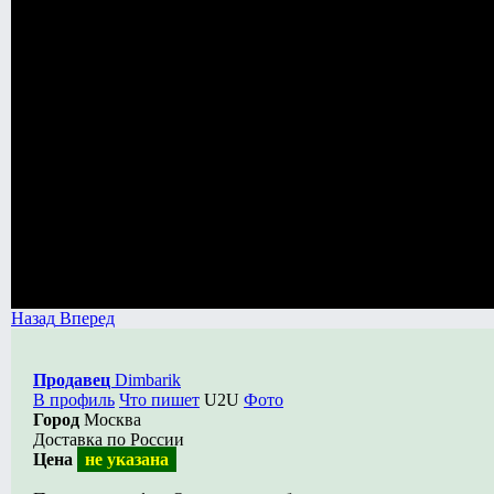
Назад
Вперед
Продавец
Dimbarik
В профиль
Что пишет
U2U
Фото
Город
Москва
Доставка по России
Цена
не указана