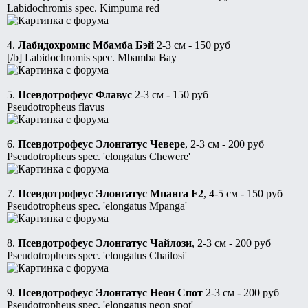
Labidochromis spec. Kimpuma red
4.
Лабидохромис Мбамба Бэй
2-3 см - 150 руб
[/b] Labidochromis spec. Mbamba Bay
5.
Псевдотрофеус Флавус
2-3 см - 150 руб
Pseudotropheus flavus
6.
Псевдотрофеус Элонгатус Чевере
, 2-3 см - 200 руб
Pseudotropheus spec. 'elongatus Chewere'
7.
Псевдотрофеус Элонгатус Мпанга F2
, 4-5 см - 150 руб
Pseudotropheus spec. 'elongatus Mpanga'
8.
Псевдотрофеус Элонгатус Чайлози
, 2-3 см - 200 руб
Pseudotropheus spec. 'elongatus Chailosi'
9.
Псевдотрофеус Элонгатус Неон Спот
2-3 см - 200 руб
Pseudotropheus spec. 'elongatus neon spot'