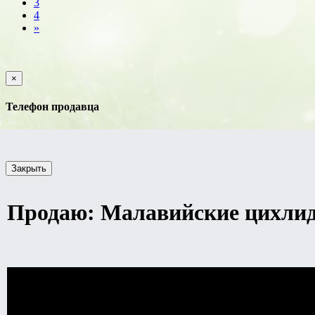
3
4
»
×
Телефон продавца
Закрыть
Продаю: Малавийские цихлиды