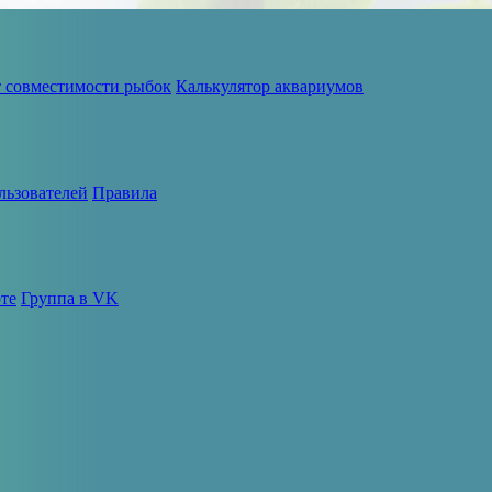
т совместимости рыбок
Калькулятор аквариумов
льзователей
Правила
те
Группа в VK