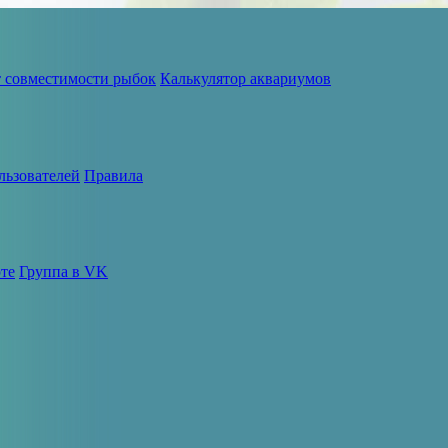
т совместимости рыбок
Калькулятор аквариумов
льзователей
Правила
те
Группа в VK