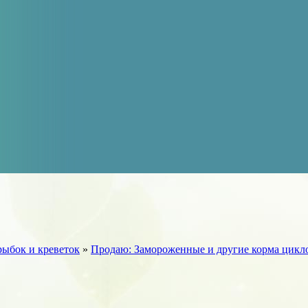
рыбок и креветок
»
Продаю: Замороженные и другие корма цикло