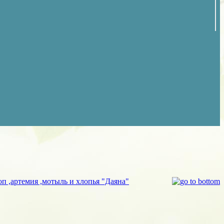
п ,артемия ,мотыль и хлопья "Даяна"