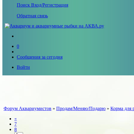
Поиск
Вход/Регистрация
Обратная связь
0
Сообщения за сегодня
Войти
Форум Аквариумистов
»
Продам/Меняю/Подарю
»
Корма для 
«
7
8