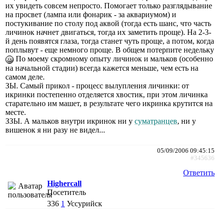
их увидеть совсем непросто. Помогает только разглядывание
на просвет (лампа или фонарик - за аквариумом) и
постукивание по столу под аквой (тогда есть шанс, что часть
личинок начнет двигаться, тогда их заметить проще). На 2-3-
й день появятся глаза, тогда станет чуть проще, а потом, когда
поплывут - еще немного проще. В общем потерпите недельку
По моему скромному опыту личинок и мальков (особенно
на начальной стадии) всегда кажется меньше, чем есть на
самом деле.
ЗЫ. Самый прикол - процесс вылупления личинки: от
икринки постепенно отделяется хвостик, при этом личинка
старательно им машет, в результате чего икринка крутится на
месте.
ЗЗЫ. А мальков внутри икринок ни у
суматранцев
, ни у
вишенок я ни разу не видел...
05/09/2006 09:45:15
#345636
Ответить
Highercall
Посетитель
336
1
Уссурийск