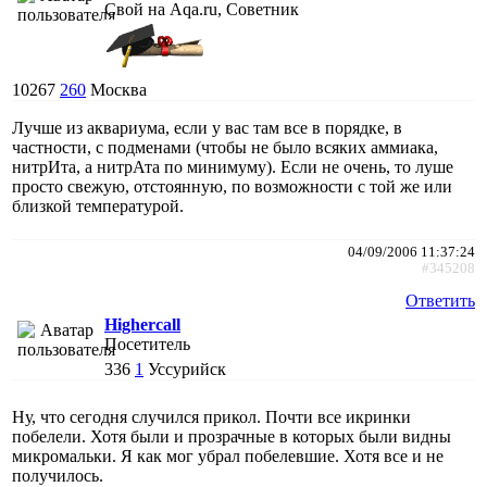
Свой на Aqa.ru, Советник
10267
260
Москва
Лучше из аквариума, если у вас там все в порядке, в
частности, с подменами (чтобы не было всяких аммиака,
нитрИта, а нитрАта по минимуму). Если не очень, то луше
просто свежую, отстоянную, по возможности с той же или
близкой температурой.
04/09/2006 11:37:24
#345208
Ответить
Highercall
Посетитель
336
1
Уссурийск
Ну, что сегодня случился прикол. Почти все икринки
побелели. Хотя были и прозрачные в которых были видны
микромальки. Я как мог убрал побелевшие. Хотя все и не
получилось.