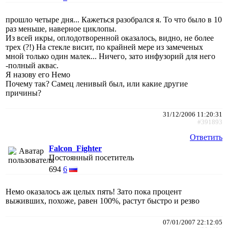
прошло четыре дня... Кажеться разобрался я. То что было в 10
раз меньше, наверное циклопы.
Из всей икры, оплодотворенной оказалось, видно, не более
трех (?!) На стекле висит, по крайней мере из замеченых
мной только один малек... Ничего, зато инфузорий для него
-полный аквас.
Я назову его Немо
Почему так? Самец ленивый был, или какие другие
причины?
31/12/2006 11:20:31
#391893
Ответить
Falcon_Fighter
Постоянный посетитель
694
6
Немо оказалось аж целых пять! Зато пока процент
выживших, похоже, равен 100%, растут быстро и резво
07/01/2007 22:12:05