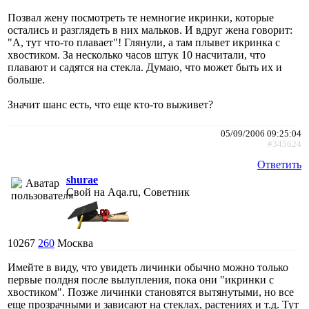
Позвал жену посмотреть те немногие икринки, которые
остались и разглядеть в них мальков. И вдруг жена говорит:
"А, тут что-то плавает"! Глянули, а там плывет икринка с
хвостиком. За несколько часов штук 10 насчитали, что
плавают и садятся на стекла. Думаю, что может быть их и
больше.
Значит шанс есть, что еще кто-то выживет?
05/09/2006 09:25:04
#345624
Ответить
shurae
Свой на Aqa.ru, Советник
10267
260
Москва
Имейте в виду, что увидеть личинки обычно можно только
первые полдня после вылупления, пока они "икринки с
хвостиком". Позже личинки становятся вытянутыми, но все
еще прозрачными и зависают на стеклах, растениях и т.д. Тут