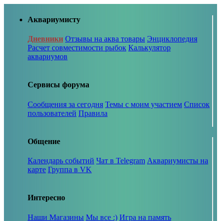
Аквариумисту
Дневники
Отзывы на аква товары
Энциклопедия
Расчет совместимости рыбок
Калькулятор
аквариумов
Сервисы форума
Сообщения за сегодня
Темы с моим участием
Список
пользователей
Правила
Общение
Календарь событий
Чат в Telegram
Аквариумисты на
карте
Группа в VK
Интересно
Наши Магазины
Мы все :)
Игра на память