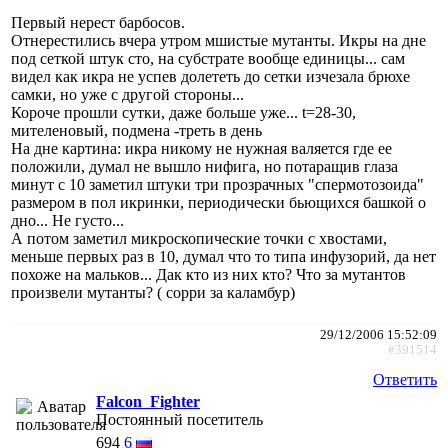
Первый нерест барбосов.
Отнерестились вчера утром мшистые мутанты. Икры на дне
под сеткой штук сто, на субстрате вообще единицы... сам
видел как икра не успев долететь до сетки изчезала брюхе
самки, но уже с другой стороны...
Короче прошли сутки, даже больше уже... t=28-30,
мителеновый, подмена -треть в день
На дне картина: икра никому не нужная валяется где ее
положили, думал не вышло нифига, но потаращив глаза
минут с 10 заметил штуки три прозрачных "спермотозоида"
размером в пол икринки, периодически бьющихся башкой о
дно... Не густо...
А потом заметил микроскопические точки с хвостами,
меньше первых раз в 10, думал что то типа инфузорий, да нет
похоже на мальков... Дак кто из них кто? Что за мутантов
произвели мутанты? ( сорри за каламбур)
29/12/2006 15:52:09
#391514
Ответить
Falcon_Fighter
Постоянный посетитель
694
6