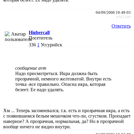
04/09/2006 10:49:03
#345180
Ответить
Highercall
Посетитель
336
1
Уссурийск
сообщение avm
Надо присмотреться. Икра должна быть
прозрачной, немного желтоватой. Внутри есть
точка -все правильно. Опасна икра, которая
белеет. Ее надо удалять.
Хм ... Теперь засомневался, т.к. есть и прозрачная икра, а есть
с появившимся белым мешочком что-ли, сгустком. Пропадает
наверное? А прозрачная, нормальная, да? Но в прозрачной
вообще ничего не видно внутри.