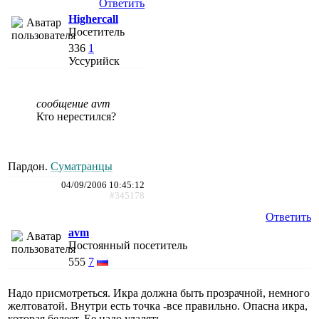
Ответить
Highercall
Посетитель
336
1
Уссурийск
сообщение avm
Кто нерестился?
Пардон.
Суматранцы
04/09/2006 10:45:12
#345178
Ответить
avm
Постоянный посетитель
555
7
Надо присмотреться. Икра должна быть прозрачной, немного
желтоватой. Внутри есть точка -все правильно. Опасна икра,
которая белеет. Ее надо удалять.