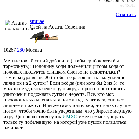
04/09/2006 10:52:08
#345183
Ответить
shurae
Свой на Aqa.ru, Советник
10267
260
Москва
Метиленовый синий добавили (чтобы грибок хотя бы
тормознуть)? Половину воды подменили (чтобы вода от
половых продуктов слишком быстро не испортилась)?
Температура выше 26 (чтобы не растягивать вылупление
личинок на 2 суток)? Если всё да (или хотя бы 2 из 3), то
можно не удалять белеющую икру, а просто приготовить
улиточек и подождать сутки с нереста. Все, кто мог,
проклюнутся-вылупятся, а потом туда улиточек, они все
лишнее и пожрут. Или же самостоятельно, но только лучше
потом, чтобы точно быть уверенным, что убираете мертвую
икру. До прошествия суток
ИМХО
имеет смысл убирать
только ту побелевшую, на которой уже пушок появляться
начинает.