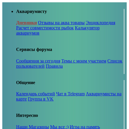
Аквариумисту
Дневники
Отзывы на аква товары
Энциклопедия
Расчет совместимости рыбок
Калькулятор
аквариумов
Сервисы форума
Сообщения за сегодня
Темы с моим участием
Список
пользователей
Правила
Общение
Календарь событий
Чат в Telegram
Аквариумисты на
карте
Группа в VK
Интересно
Наши Магазины
Мы все :)
Игра на память