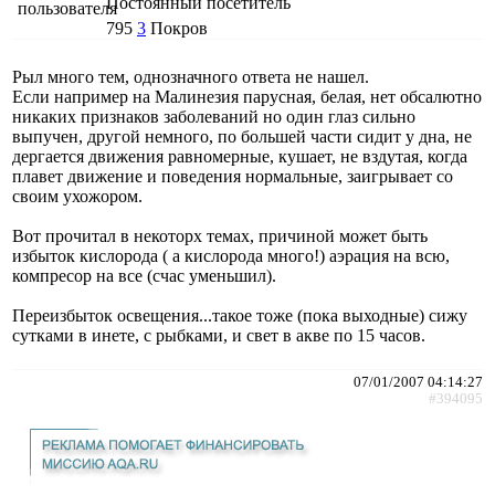
Постоянный посетитель
795
3
Покров
Рыл много тем, однозначного ответа не нашел.
Если например на Малинезия парусная, белая, нет обсалютно
никаких признаков заболеваний но один глаз сильно
выпучен, другой немного, по большей части сидит у дна, не
дергается движения равномерные, кушает, не вздутая, когда
плавет движение и поведения нормальные, заигрывает со
своим ухожором.
Вот прочитал в некоторх темах, причиной может быть
избыток кислорода ( а кислорода много!) аэрация на всю,
компресор на все (счас уменьшил).
Переизбыток освещения...такое тоже (пока выходные) сижу
сутками в инете, с рыбками, и свет в акве по 15 часов.
07/01/2007 04:14:27
#394095