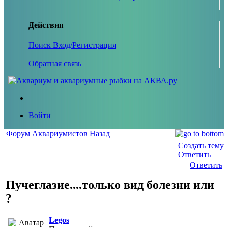
Действия
Поиск
Вход/Регистрация
Обратная связь
Войти
Форум Аквариумистов
Назад
Создать тему
Ответить
Ответить
Пучеглазие....только вид болезни или
?
Legos