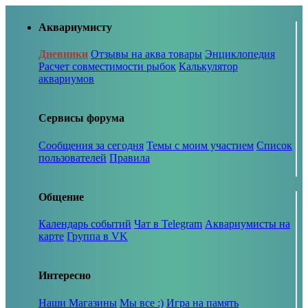
Аквариумисту
Дневники
Отзывы на аква товары
Энциклопедия
Расчет совместимости рыбок
Калькулятор
аквариумов
Сервисы форума
Сообщения за сегодня
Темы с моим участием
Список
пользователей
Правила
Общение
Календарь событий
Чат в Telegram
Аквариумисты на
карте
Группа в VK
Интересно
Наши Магазины
Мы все :)
Игра на память