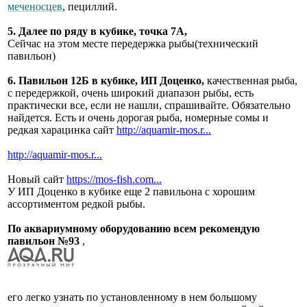
меченосцев
, пециллий.
5. Далее по ряду в кубике, точка 7А,
Сейчас на этом месте передержка рыбы(технический
павильон)
6. Павильон 12Б в кубике, ИП Доценко,
качественная рыба,
с передержкой, очень широкий диапазон рыбы, есть
практически все, если не нашли, спрашивайте. Обязательно
найдется. Есть и очень дорогая рыба, номерные сомы и
редкая харацинка сайт
http://aquamir-mos.r...
http://aquamir-mos.r...
Новый сайт
https://mos-fish.com...
У ИП Доценко в кубике еще 2 павильона с хорошим
ассортиментом редкой рыбы.
По аквариумному оборудованию всем рекомендую
павильон №93
,
его легко узнать по установленному в нем большому