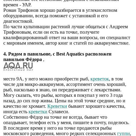
времен - УАР.
Роман Трифонов хорошо разбирается в углекислотном
оборудовании, всегда поможет с установкой и его
диагностикой.
По части культивации растений лучше общаться с Андреем
Трифоновым, если он есть на точке, получите
квалифицированный ответ на ваши вопросы, он специалист
с мировым именем, автор книг и статей по аквариумистике.
4. Рядом в павильоне, с Best Aquatics расположен
павильон Фёдора
,
место 9А, у него можно приобрести рыб,
креветок
, в том
числе для микро-аквариумов, ассортимент очень хороший,
рыб, насколько я знаю, он передерживает с лекарствами.
Могу сказать, что рыбы, которых я покупал у него 3 года
назад, до сих пор живы. Цены на этой точке средние, но и
качество не хромает.
Креветки
бывают хорошего качества,
иногда есть
креветки
Сулавеси.
Собственно Фёдор на точке не всегда, бывает что
опаздывает, телефон есть у меня, пишите в почту, поделюсь.
В последнее время у него на точке продаются рыбы
московского разведения, много редких селекционных
гуппи
,