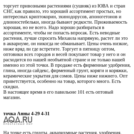
торгует привозными растениями (сушняк) из ЮВА и стран
СНГ, как правило, это хороший ассортимент простых, но
интересных криптокорин, эхинодорусов, апоногетонов и
длинностебельки, иногда бывают редкости. Приживаемость
хорошая, но не всего. Надо хорошо разбираться в
ассортименте, чтобы не попасть впросак. Есть неводные
растения, лучше спросить Михаила напрямую, растет ли это
в аквариуме, он никогда не обманывает. Цены очень низкие,
ниже вряд ли где встретите. Торгует в пятницу оптом,
оптовики всех городов и весей покупают товар у него и он
расходится по нашей необъятной стране и не только нашей
именно из этой точки. В продаже есть фирменные удобрения,
глина, иногда сайдекс, фирменный грунт, коряги и коряжки,
керамические укрытия для сомов. Цены ниже нижнего. Опт
приветствуется, особенно на товар, которого много. Есть
скидки.
В настоящее время в его павильоне 101 есть оптовый
магазин.
точка Анны 4-29 4-31
На точке есть грунты, аквариумные растения, удобрения,