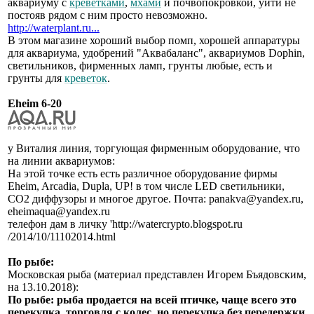
аквариуму с
креветками
,
мхами
и почвопокровкой, уйти не
постояв рядом с ним просто невозможно.
http://waterplant.ru...
В этом магазине хороший выбор помп, хорошей аппаратуры
для аквариума, удобрений "Аквабаланс", аквариумов Dophin,
светильников, фирменных ламп, грунты любые, есть и
грунты для
креветок
.
Eheim 6-20
у Виталия линия, торгующая фирменным оборудование, что
на линии аквариумов:
На этой точке есть есть различное оборудование фирмы
Eheim, Arcadia, Dupla, UP! в том числе LED светильники,
СО2 диффузоры и многое другое. Почта: panakva@yandex.ru,
eheimaqua@yandex.ru
телефон дам в личку 'http://watercrypto.blogspot.ru
/2014/10/11102014.html
По рыбе:
Московская рыба (материал представлен Игорем Бъядовским,
на 13.10.2018):
По рыбе: рыба продается на всей птичке, чаще всего это
перекупка, торговля с колес, но перекупка без передержки