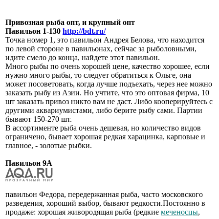
Привозная рыба опт, и крупный опт
Павильон 1-130
http://bdt.ru/
Точка номер 1, это павильон Андрея Белова, что находится
по левой стороне в павильонах, сейчас за рыболовными,
идите смело до конца, найдете этот павильон.
Много рыбы по очень хорошей цене, качество хорошее, если
нужно много рыбы, то следует обратиться к Ольге, она
может посоветовать, когда лучше подъехать, через нее можно
заказать рыбу из Азии. Но учтите, что это оптовая фирма, 10
шт заказать привоз никто вам не даст. Либо кооперируйтесь с
другими аквариумистами, либо берите рыбу сами. Партии
бывают 150-270 шт.
В ассортименте рыба очень дешевая, но количество видов
ограничено, бывает хорошая редкая харацинка, карповые и
главное, - золотые рыбки.
Павильон 9А
павильон Федора, передержанная рыба, часто московского
разведения, хороший выбор, бывают редкости.Постоянно в
продаже: хорошая живородящая рыба (редкие
меченосцы
,