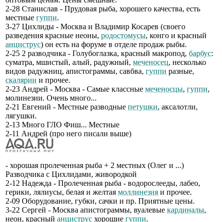
2-28 Станислав - Прудовая рыба, хорошего качества, есть
местные
гуппи
.
3-27 Цихлиды - Москва и Владимир Косарев (своего
разведения красные неоны,
родостомусы
, конго и красный
анциструс
) он есть на форуме в отделе продаж рыбы.
2-25 2 разводчика - Голубоглазка, красный макропод,
барбус
:
суматра, мшистый, алый, радужный,
меченосец
, несколько
видов радужниц, апистограммы, савбва,
гуппи
разные,
скалярии
и прочее.
2-23 Андрей - Москва - Самые классные
меченосцы
,
гуппи
,
молинезии. Очень много...
2-21 Евгений - Местные разводные
петушки
, аксалотли,
лягушки.
2-13 Много ГЛО Фиш... Местные
2-11 Андрей (про него писали выше)
- хорошая пролеченная рыба + 2 местных (Олег и ...)
Разводчика с Цихлидами, живородкой
2-12 Надежда - Пролеченная рыба - водорослееды, лабео,
герики, лялиусы, белая и желтая
моллинезия
и прочее.
2-09 Оборудование, губки, сачки и пр. Приятные цены.
3-22 Сергей - Москва апистограммы, вуалевые
кардиналы
,
неон, красный
анциструс
хорошие
гуппи
.