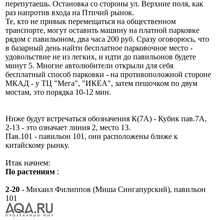
перепутаешь. Остановка со стороны ул. Верхние поля, как
раз напротив входа на Птичий рынок.
Те, кто не привык перемещаться на общественном
транспорте, могут оставить машину на платной парковке
рядом с павильоном, два часа 200 руб. Сразу оговорюсь, что
в базарный день найти бесплатное парковочное место -
удовольствие не из легких, и идти до павильонов будете
минут 5. Многие автолюбители открыли для себя
бесплатный способ парковки - на противоположной стороне
МКАД - у ТЦ "Мега", "ИКЕА", затем пешочком по двум
мостам, это порядка 10-12 мин.
Ниже будут встречаться обозначения К(7А) - Кубик пав.7А,
2-13 - это означает линия 2, место 13.
Пав.101 - павильон 101, они расположены ближе к
китайскому рынку.
Итак начнем:
По растениям
:
2-20
- Михаил Филиппов (Миша Сингапурский), павильон
101