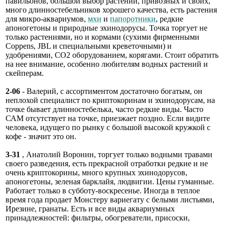
павильонов, большой выбор растений, привозных и своих,
много длинностебельников хорошего качества, есть растения
для микро-аквариумов,
мхи
и
папоротники
, редкие
апоногетоны и природные эхинодорусы. Точка торгует не
только растениями, но и кормами (сухими фирменными
Coppens, JBL и специальными креветочными) и
удобрениями, СО2 оборудованием, корягами. Стоит обратить
на нее внимание, особенно любителям водных растений и
скейперам.
2-06
- Валерий, с ассортиментом достаточно богатым, он
неплохой специалист по криптокоринам и эхинодорусам, на
точке бывает длинностебелька, часто редкие виды. Часто
САМ отсутствует на точке, приезжает поздно. Если видите
человека, идущего по рынку с большой высокой кружкой с
кофе - значит это он.
3-31
, Анатолий Воронин, торгует только водными травами
своего разведения, есть прекрасной отработки редкие и не
очень криптокорины, много крупных эхинодорусов,
апоногетоны, зеленая барклайя, людвигии. Цены гуманные.
Работает только в субботу-воскресенье. Иногда в теплое
время года продает Монстеру вариегату с белыми листьями,
Ирезине, гранаты. Есть и все виды аквариумных
принадлежностей: фильтры, обогреватели, присоски,