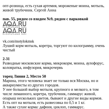
опт-розница, есть сухая артемия, мороженые моина, мотыль,
живой трубочник. Сергей Анна
пав. 55, рядом со входом №9, рядом с парковкой
vk.com/motylokmsk
Луший корм мотыль, коретра, торгуют по килограмму, очень
чистый
2-31
Разводные московские корма, микрокорм, моина, аулофорус,
коловратка, инфузория, микрочервь
торец Линия 2, Место 50
Марина, этого человека знает не только вся Москва, но и
аквариумисты из других городов.
У нее большой выбор мотыля, крупного и мелкого, в том
числе лиманного, коретра, трубочник, гаммарус живой,
опарыш нескольких цветов, бывают и другие виды кормов.
Есть опт на мотыля, есть развесовка по 0,5 и 1 кг.
А также сухие корма: дафния, циклоп, гаммарус.