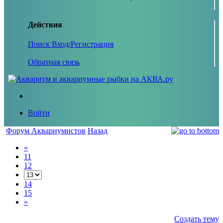
Действия
Поиск
Вход/Регистрация
Обратная связь
Войти
Форум Аквариумистов
Назад
«
11
12
14
15
»
Создать тему