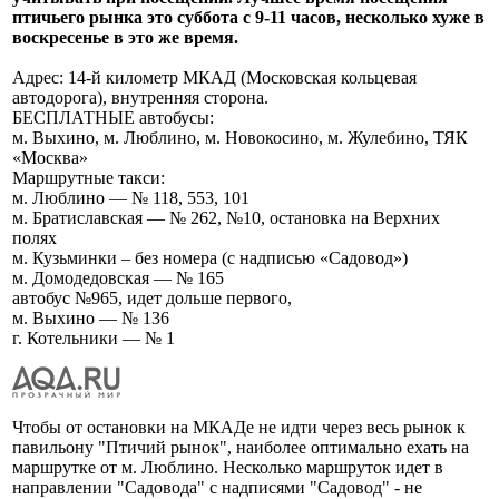
птичьего рынка это суббота с 9-11 часов, несколько хуже в
воскресенье в это же время.
Адрес: 14-й километр МКАД (Московская кольцевая
автодорога), внутренняя сторона.
БЕСПЛАТНЫЕ автобусы:
м. Выхино, м. Люблино, м. Новокосино, м. Жулебино, ТЯК
«Москва»
Маршрутные такси:
м. Люблино — № 118, 553, 101
м. Братиславская — № 262, №10, остановка на Верхних
полях
м. Кузьминки – без номера (с надписью «Садовод»)
м. Домодедовская — № 165
автобус №965, идет дольше первого,
м. Выхино — № 136
г. Котельники — № 1
Чтобы от остановки на МКАДе не идти через весь рынок к
павильону "Птичий рынок", наиболее оптимально ехать на
маршрутке от м. Люблино. Несколько маршруток идет в
направлении "Садовода" с надписями "Садовод" - не