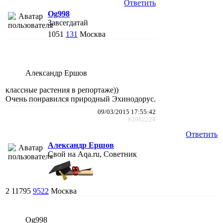
Ответить
Og998
Завсегдатай
1051
131
Москва
Александр Ершов
классные растения в репортаже))
Очень понравился природный Эхинодорус.
09/03/2015 17:55:42
#2062224
Ответить
Александр Ершов
Свой на Aqa.ru, Советник
2
11795
9522
Москва
Og998