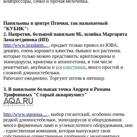
компрессоры, сачки и прочая мелочевка.
Павильоны в центре Птички, так называемый
"КУБИК":
2. Напротив, большой павильон 9Б, хозяйка Маргарита
Замалетдинова (ИП)
http://www.luxplants...
, продает только привоз из ЮВА,
дешево, очень хорошего качества, бывают все растения,
которые только можно представить: криптокорины и
эхинодорусы, кринумы и апоногетоны, в том числе
решетчатые, анубиасы и
роголистники
, много простой и
сложной длинностебельки.
Работают ежедневно. Торгуют оптом в пятницу.
3. В павильоне большая точка Андрея и Романа
Трифоновых "Старый аквариумист"
http://www.staraqua....
, выбор гигантский, особенно очень
редкой длинностебельки, эхинодорусов и оборудования:
много фирменных ламп и углекислотного оборудования, они
- единственная компания, которая выпускают свои
собственные отечественные удобрения с незапамятных