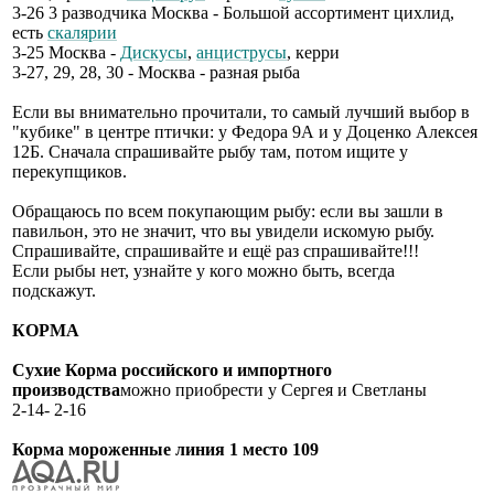
3-26 3 разводчика Москва - Большой ассортимент цихлид,
есть
скалярии
3-25 Москва -
Дискусы
,
анциструсы
, керри
3-27, 29, 28, 30 - Москва - разная рыба
Если вы внимательно прочитали, то самый лучший выбор в
"кубике" в центре птички: у Федора 9А и у Доценко Алексея
12Б. Сначала спрашивайте рыбу там, потом ищите у
перекупщиков.
Обращаюсь по всем покупающим рыбу: если вы зашли в
павильон, это не значит, что вы увидели искомую рыбу.
Спрашивайте, спрашивайте и ещё раз спрашивайте!!!
Если рыбы нет, узнайте у кого можно быть, всегда
подскажут.
КОРМА
Сухие Корма российского и импортного
производства
можно приобрести у Сергея и Светланы
2-14- 2-16
Корма мороженные линия 1 место 109