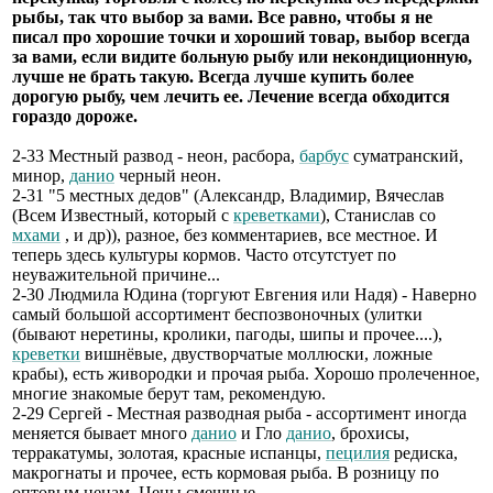
рыбы, так что выбор за вами. Все равно, чтобы я не
писал про хорошие точки и хороший товар, выбор всегда
за вами, если видите больную рыбу или некондиционную,
лучше не брать такую. Всегда лучше купить более
дорогую рыбу, чем лечить ее. Лечение всегда обходится
гораздо дороже.
2-33 Местный развод - неон, расбора,
барбус
суматранский,
минор,
данио
черный неон.
2-31 "5 местных дедов" (Александр, Владимир, Вячеслав
(Всем Известный, который с
креветками
), Станислав со
мхами
, и др)), разное, без комментариев, все местное. И
теперь здесь культуры кормов. Часто отсутстует по
неуважительной причине...
2-30 Людмила Юдина (торгуют Евгения или Надя) - Наверно
самый большой ассортимент беспозвоночных (улитки
(бывают неретины, кролики, пагоды, шипы и прочее....),
креветки
вишнёвые, двустворчатые моллюски, ложные
крабы), есть живородки и прочая рыба. Хорошо пролеченное,
многие знакомые берут там, рекомендую.
2-29 Сергей - Местная разводная рыба - ассортимент иногда
меняется бывает много
данио
и Гло
данио
, брохисы,
терракатумы, золотая, красные испанцы,
пецилия
редиска,
макрогнаты и прочее, есть кормовая рыба. В розницу по
оптовым ценам. Цены смешные.