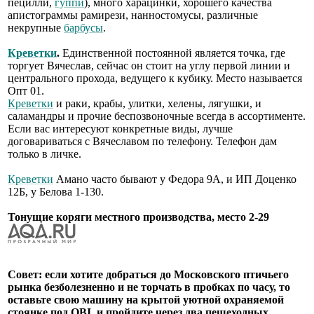
пецилли,
гуппи
), много харацинки, хорошего качества
апистограммы рамирези, нанностомусы, различные
некрупные
барбусы
.
Креветки
.
Единственной постоянной является точка, где
торгует Вячеслав, сейчас он стоит на углу первой линии и
центрального прохода, ведущего к кубику. Место называется
Опт 01.
Креветки
и раки, крабы, улитки, хелены, лягушки, и
саламандры и прочие беспозвоночные всегда в ассортименте.
Если вас интересуют конкретные виды, лучше
договариваться с Вячеславом по телефону. Телефон дам
только в личке.
Креветки
Амано часто бывают у Федора 9А, и ИП Доценко
12Б, у Белова 1-130.
Тонущие коряги местного производства, место 2-29
Совет: если хотите добраться до Московского птичьего
рынка безболезненно и не торчать в пробках по часу, то
оставьте свою машину на крытой уютной охраняемой
стоянке под OBI, и пройдите через два пешеходных