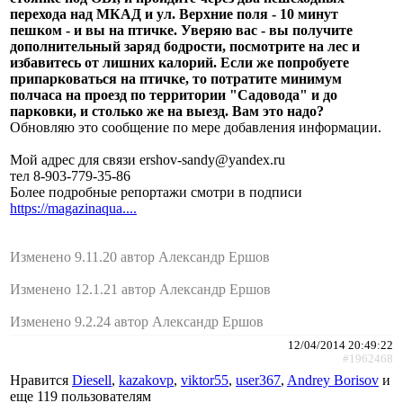
перехода над МКАД и ул. Верхние поля - 10 минут
пешком - и вы на птичке. Уверяю вас - вы получите
дополнительный заряд бодрости, посмотрите на лес и
избавитесь от лишних калорий. Если же попробуете
припарковаться на птичке, то потратите минимум
полчаса на проезд по территории "Садовода" и до
парковки, и столько же на выезд. Вам это надо?
Обновляю это сообщение по мере добавления информации.
Мой адрес для связи ershov-sandy@yandex.ru
тел 8-903-779-35-86
Более подробные репортажи смотри в подписи
https://magazinaqua....
Изменено 9.11.20 автор Александр Ершов
Изменено 12.1.21 автор Александр Ершов
Изменено 9.2.24 автор Александр Ершов
12/04/2014 20:49:22
#1962468
Нравится
Diesell
,
kazakovp
,
viktor55
,
user367
,
Andrey Borisov
и
еще
119 пользователям