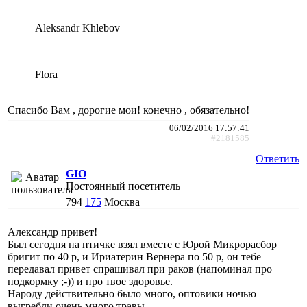
Aleksandr Khlebov
Flora
Спасибо Вам , дорогие мои! конечно , обязательно!
06/02/2016 17:57:41
#2181585
Ответить
GIO
Постоянный посетитель
794
175
Москва
Александр привет!
Был сегодня на птичке взял вместе с Юрой Микрорасбор
бригит по 40 р, и Ириатерин Вернера по 50 р, он тебе
передавал привет спрашивал при раков (напоминал про
подкормку ;-)) и про твое здоровье.
Народу действительно было много, оптовики ночью
выгребли очень много травы.