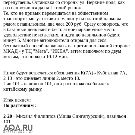
перепутаешь. Остановка со стороны ул. Верхние поля, как
раз напротив входа на Птичий рынок.
Те, кто не привык перемещаться на общественном
транспорте, могут оставить машину на платной парковке
рядом с павильоном, два часа 200 руб. Сразу оговорюсь, что
в базарный день найти бесплатное парковочное место -
удовольствие не из легких, и идти до павильонов будете
минут 5. Многие автолюбители открыли для себя
бесплатный способ парковки - на противоположной стороне
МКАД - у ТЦ "Мега", "ИКЕА", затем пешочком по двум
мостам, это порядка 10-12 мин.
Ниже будут встречаться обозначения К(7А) - Кубик пав.7А,
2-13 - это означает линия 2, место 13.
Пав.101 - павильон 101, они расположены ближе к
китайскому рынку.
Итак начнем:
По растениям
:
2-20
- Михаил Филиппов (Миша Сингапурский), павильон
101