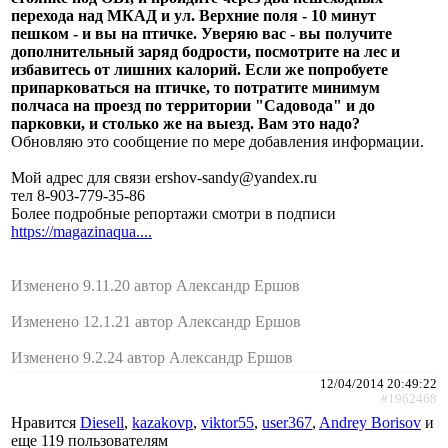
перехода над МКАД и ул. Верхние поля - 10 минут
пешком - и вы на птичке. Уверяю вас - вы получите
дополнительный заряд бодрости, посмотрите на лес и
избавитесь от лишних калорий. Если же попробуете
припарковаться на птичке, то потратите минимум
полчаса на проезд по территории "Садовода" и до
парковки, и столько же на выезд. Вам это надо?
Обновляю это сообщение по мере добавления информации.
Мой адрес для связи ershov-sandy@yandex.ru
тел 8-903-779-35-86
Более подробные репортажи смотри в подписи
https://magazinaqua....
Изменено 9.11.20 автор Александр Ершов
Изменено 12.1.21 автор Александр Ершов
Изменено 9.2.24 автор Александр Ершов
12/04/2014 20:49:22
#1962468
Нравится
Diesell
,
kazakovp
,
viktor55
,
user367
,
Andrey Borisov
и
еще
119 пользователям