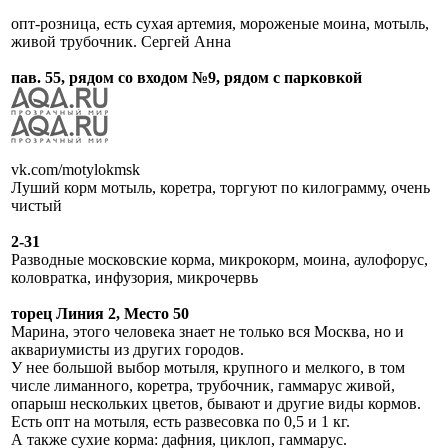
опт-розница, есть сухая артемия, мороженые моина, мотыль,
живой трубочник. Сергей Анна
пав. 55, рядом со входом №9, рядом с парковкой
vk.com/motylokmsk
Луший корм мотыль, коретра, торгуют по килограмму, очень
чистый
2-31
Разводные московские корма, микрокорм, моина, аулофорус,
коловратка, инфузория, микрочервь
торец Линия 2, Место 50
Марина, этого человека знает не только вся Москва, но и
аквариумисты из других городов.
У нее большой выбор мотыля, крупного и мелкого, в том
числе лиманного, коретра, трубочник, гаммарус живой,
опарыш нескольких цветов, бывают и другие виды кормов.
Есть опт на мотыля, есть развесовка по 0,5 и 1 кг.
А также сухие корма: дафния, циклоп, гаммарус.