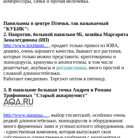
компрессоры, сачки и прочая мелочевка.
Павильоны в центре Птички, так называемый
"КУБИК":
2. Напротив, большой павильон 9Б, хозяйка Маргарита
Замалетдинова (ИП)
http://www.luxplants...
, продает только привоз из ЮВА,
дешево, очень хорошего качества, бывают все растения,
которые только можно представить: криптокорины и
эхинодорусы, кринумы и апоногетоны, в том числе
решетчатые, анубиасы и
роголистники
, много простой и
сложной длинностебельки.
Работают ежедневно. Торгуют оптом в пятницу.
3. В павильоне большая точка Андрея и Романа
Трифоновых "Старый аквариумист"
http://www.staraqua....
, выбор гигантский, особенно очень
редкой длинностебельки, эхинодорусов и оборудования:
много фирменных ламп и углекислотного оборудования, они
- единственная компания, которая выпускают свои
собственные отечественные удобрения с незапамятных