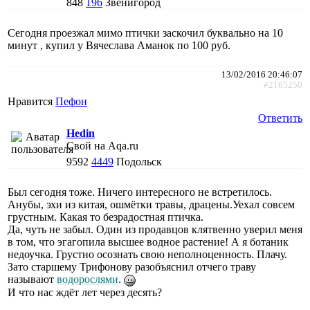
848
196
Звенигород
Сегодня проезжал мимо птички заскочил буквально на 10
минут , купил у Вячеслава Аманок по 100 руб.
13/02/2016 20:46:07
#2185250
Нравится
Пефон
Ответить
Hedin
Свой на Aqa.ru
9592
4449
Подольск
Был сегодня тоже. Ничего интересного не встретилось.
Анубы, эхи из китая, ошмётки травы, драцены.Уехал совсем
грустным. Какая то безрадостная птичка.
Да, чуть не забыл. Один из продавцов клятвенно уверил меня
в том, что эгагопила высшее водное растение! А я ботаник
недоучка. Грустно осознать свою неполноценность. Плачу.
Зато старшему Трифонову разобъяснил отчего траву
называют
водорослями
.
И что нас ждёт лет через десять?