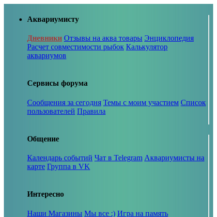
Аквариумисту
Дневники
Отзывы на аква товары
Энциклопедия
Расчет совместимости рыбок
Калькулятор
аквариумов
Сервисы форума
Сообщения за сегодня
Темы с моим участием
Список
пользователей
Правила
Общение
Календарь событий
Чат в Telegram
Аквариумисты на
карте
Группа в VK
Интересно
Наши Магазины
Мы все :)
Игра на память