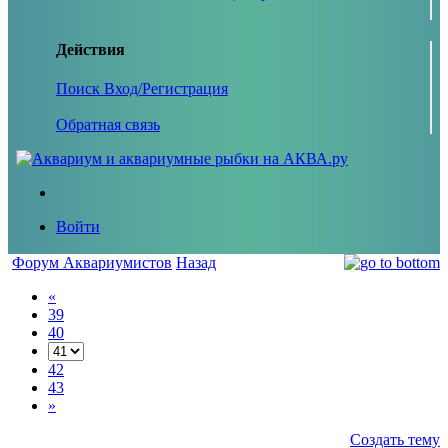
Действия
Поиск
Вход/Регистрация
Обратная связь
Войти
Форум Аквариумистов
Назад
«
39
40
42
43
»
Создать тему