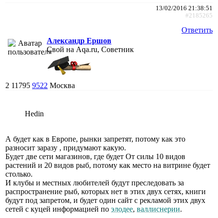
13/02/2016 21:38:51
#2185265
Ответить
Александр Ершов
Свой на Aqa.ru, Советник
2
11795
9522
Москва
Hedin
А будет как в Европе, рынки запретят, потому как это
разносит заразу , придумают какую.
Будет две сети магазинов, где будет От силы 10 видов
растений и 20 видов рыб, потому как место на витрине будет
столько.
И клубы и местных любителей будут преследовать за
распространение рыб, которых нет в этих двух сетях, книги
будут под запретом, и будет один сайт с рекламой этих двух
сетей с куцей информацией по
элодее
,
валлиснерии
.