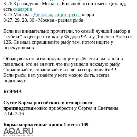
3-26 3 разводчика Москва - Большой ассортимент цихлид,
есть
скалярии
3-25 Москва -
Дискусы
,
анциструсы
, керри
3-27, 29, 28, 30 - Москва - разная рыба
Если вы внимательно прочитали, то самый лучший выбор в
"кубике" в центре птички: у Федора 9А и у Доценко Алексея
12Б. Сначала спрашивайте рыбу там, потом ищите у
перекупщиков.
Обращаюсь по всем покупающим рыбу: если вы зашли в
павильон, это не значит, что вы увидели искомую рыбу.
Спрашивайте, спрашивайте и ещё раз спрашивайте!!!
Если рыбы нет, узнайте у кого можно быть, всегда
подскажут.
КОРМА
Сухие Корма российского и импортного
производства
можно приобрести у Сергея и Светланы
2-14- 2-16
Корма мороженные линия 1 место 109