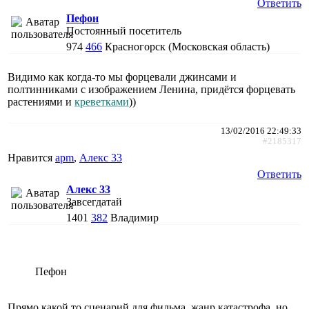
Ответить
Пефон
Постоянный посетитель
974
466
Красногорск (Московская область)
Видимо как когда-то мы форцевали джинсами и
полтинниками с изображением Ленина, придётся форцевать
растениями и
креветками
))
13/02/2016 22:49:33
#2185317
Нравится
apm
,
Алекс 33
Ответить
Алекс 33
Завсегдатай
1401
382
Владимир
Пефон
Прямо какой то сценарий для фильма, жанр катастрофа, но