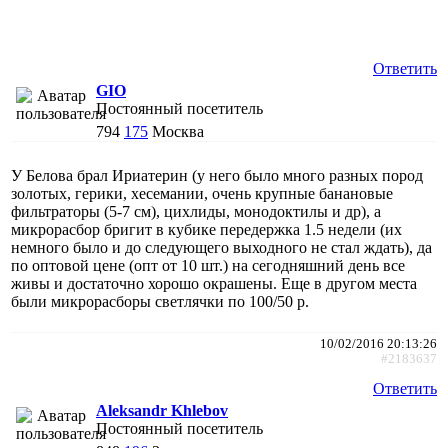
Ответить
GIO
Постоянный посетитель
794
175
Москва
У Белова брал Ириатерин (у него было много разных пород
золотых, герики, хесемании, очень крупные банановые
фильтраторы (5-7 см), цихлиды, монодоктилы и др), а
микрорасбор бригит в кубике передержка 1.5 недели (их
немного было и до следующего выходного не стал ждать), да
по оптовой цене (опт от 10 шт.) на сегодняшний день все
живы и достаточно хорошо окрашены. Еще в другом места
были микрорасборы светлячки по 100/50 р.
10/02/2016 20:13:26
#2183637
Ответить
Aleksandr Khlebov
Постоянный посетитель