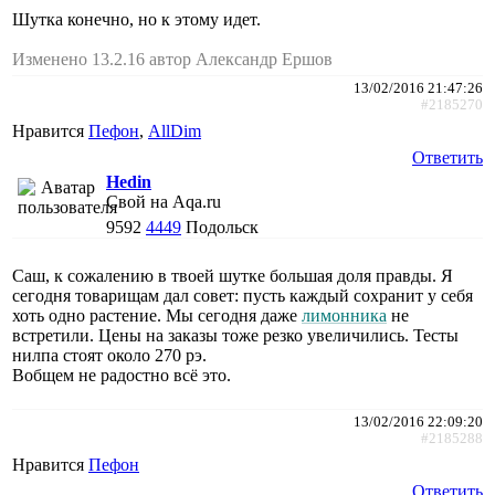
Шутка конечно, но к этому идет.
Изменено 13.2.16 автор Александр Ершов
13/02/2016 21:47:26
#2185270
Нравится
Пефон
,
AllDim
Ответить
Hedin
Свой на Aqa.ru
9592
4449
Подольск
Саш, к сожалению в твоей шутке большая доля правды. Я
сегодня товарищам дал совет: пусть каждый сохранит у себя
хоть одно растение. Мы сегодня даже
лимонника
не
встретили. Цены на заказы тоже резко увеличились. Тесты
нилпа стоят около 270 рэ.
Вобщем не радостно всё это.
13/02/2016 22:09:20
#2185288
Нравится
Пефон
Ответить