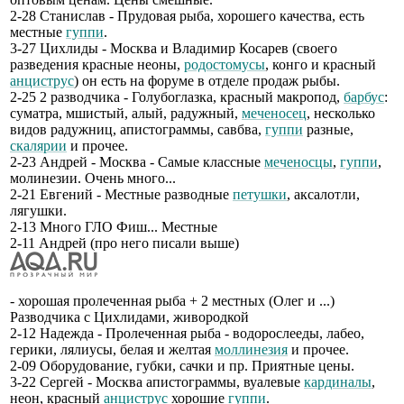
2-28 Станислав - Прудовая рыба, хорошего качества, есть
местные
гуппи
.
3-27 Цихлиды - Москва и Владимир Косарев (своего
разведения красные неоны,
родостомусы
, конго и красный
анциструс
) он есть на форуме в отделе продаж рыбы.
2-25 2 разводчика - Голубоглазка, красный макропод,
барбус
:
суматра, мшистый, алый, радужный,
меченосец
, несколько
видов радужниц, апистограммы, савбва,
гуппи
разные,
скалярии
и прочее.
2-23 Андрей - Москва - Самые классные
меченосцы
,
гуппи
,
молинезии. Очень много...
2-21 Евгений - Местные разводные
петушки
, аксалотли,
лягушки.
2-13 Много ГЛО Фиш... Местные
2-11 Андрей (про него писали выше)
- хорошая пролеченная рыба + 2 местных (Олег и ...)
Разводчика с Цихлидами, живородкой
2-12 Надежда - Пролеченная рыба - водорослееды, лабео,
герики, лялиусы, белая и желтая
моллинезия
и прочее.
2-09 Оборудование, губки, сачки и пр. Приятные цены.
3-22 Сергей - Москва апистограммы, вуалевые
кардиналы
,
неон, красный
анциструс
хорошие
гуппи
.