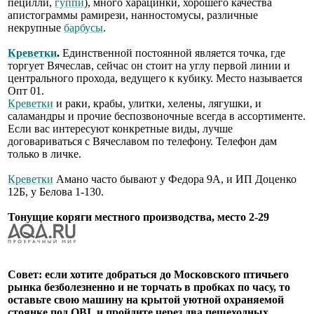
пецилли,
гуппи
), много харацинки, хорошего качества
апистограммы рамирези, нанностомусы, различные
некрупные
барбусы
.
Креветки
.
Единственной постоянной является точка, где
торгует Вячеслав, сейчас он стоит на углу первой линии и
центрального прохода, ведущего к кубику. Место называется
Опт 01.
Креветки
и раки, крабы, улитки, хелены, лягушки, и
саламандры и прочие беспозвоночные всегда в ассортименте.
Если вас интересуют конкретные виды, лучше
договариваться с Вячеславом по телефону. Телефон дам
только в личке.
Креветки
Амано часто бывают у Федора 9А, и ИП Доценко
12Б, у Белова 1-130.
Тонущие коряги местного производства, место 2-29
Совет: если хотите добраться до Московского птичьего
рынка безболезненно и не торчать в пробках по часу, то
оставьте свою машину на крытой уютной охраняемой
стоянке под OBI, и пройдите через два пешеходных