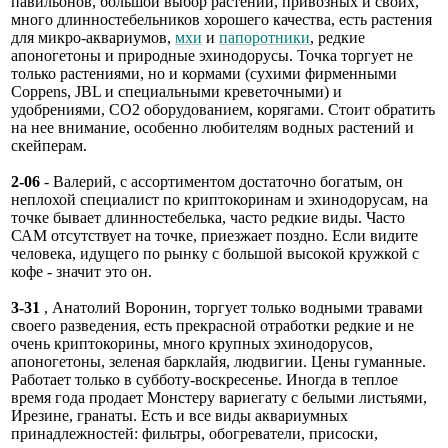
павильонов, большой выбор растений, привозных и своих,
много длинностебельников хорошего качества, есть растения
для микро-аквариумов,
мхи
и
папоротники
, редкие
апоногетоны и природные эхинодорусы. Точка торгует не
только растениями, но и кормами (сухими фирменными
Coppens, JBL и специальными креветочными) и
удобрениями, СО2 оборудованием, корягами. Стоит обратить
на нее внимание, особенно любителям водных растений и
скейперам.
2-06
- Валерий, с ассортиментом достаточно богатым, он
неплохой специалист по криптокоринам и эхинодорусам, на
точке бывает длинностебелька, часто редкие виды. Часто
САМ отсутствует на точке, приезжает поздно. Если видите
человека, идущего по рынку с большой высокой кружкой с
кофе - значит это он.
3-31
, Анатолий Воронин, торгует только водными травами
своего разведения, есть прекрасной отработки редкие и не
очень криптокорины, много крупных эхинодорусов,
апоногетоны, зеленая барклайя, людвигии. Цены гуманные.
Работает только в субботу-воскресенье. Иногда в теплое
время года продает Монстеру вариегату с белыми листьями,
Ирезине, гранаты. Есть и все виды аквариумных
принадлежностей: фильтры, обогреватели, присоски,