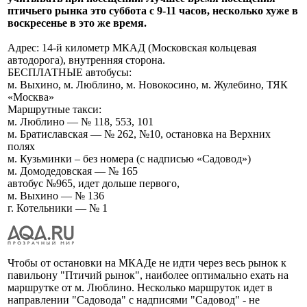
птичьего рынка это суббота с 9-11 часов, несколько хуже в
воскресенье в это же время.
Адрес: 14-й километр МКАД (Московская кольцевая
автодорога), внутренняя сторона.
БЕСПЛАТНЫЕ автобусы:
м. Выхино, м. Люблино, м. Новокосино, м. Жулебино, ТЯК
«Москва»
Маршрутные такси:
м. Люблино — № 118, 553, 101
м. Братиславская — № 262, №10, остановка на Верхних
полях
м. Кузьминки – без номера (с надписью «Садовод»)
м. Домодедовская — № 165
автобус №965, идет дольше первого,
м. Выхино — № 136
г. Котельники — № 1
Чтобы от остановки на МКАДе не идти через весь рынок к
павильону "Птичий рынок", наиболее оптимально ехать на
маршрутке от м. Люблино. Несколько маршруток идет в
направлении "Садовода" с надписями "Садовод" - не