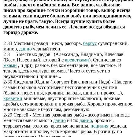
рыбы, так что выбор за вами. Все равно, чтобы я не
писал про хорошие точки и хороший товар, выбор всегда
за вами, если видите больную рыбу или некондиционную,
лучше не брать такую. Всегда лучше купить более
дорогую рыбу, чем лечить ее. Лечение всегда обходится
гораздо дороже.
2-33 Местный развод - неон, расбора,
барбус
суматранский,
минор,
данио
черный неон.
2-31 "5 местных дедов" (Александр, Владимир, Вячеслав
(Всем Известный, который с
креветками
), Станислав со
мхами
, и др)), разное, без комментариев, все местное. И
теперь здесь культуры кормов. Часто отсутстует по
неуважительной причине...
2-30 Людмила Юдина (торгуют Евгения или Надя) - Наверно
самый большой ассортимент беспозвоночных (улитки
(бывают неретины, кролики, пагоды, шипы и прочее....),
креветки
вишнёвые, двустворчатые моллюски, ложные
крабы), есть живородки и прочая рыба. Хорошо пролеченное,
многие знакомые берут там, рекомендую.
2-29 Сергей - Местная разводная рыба - ассортимент иногда
меняется бывает много
данио
и Гло
данио
, брохисы,
терракатумы, золотая, красные испанцы,
пецилия
редиска,
макрогнаты и прочее, есть кормовая рыба. В розницу по
оптовым ценам. Цены смешные.