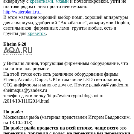
аквариуму с
креветками
,
мхами
и почвопокровкой, уйти не
постояв рядом с ним просто невозможно.
http://waterplant.ru...
В этом магазине хороший выбор помп, хорошей аппаратуры
для аквариума, удобрений "Аквабаланс", аквариумов Dophin,
светильников, фирменных ламп, грунты любые, есть и
грунты для
креветок
.
Eheim 6-20
у Виталия линия, торгующая фирменным оборудование, что
на линии аквариумов:
На этой точке есть есть различное оборудование фирмы
Eheim, Arcadia, Dupla, UP! в том числе LED светильники,
СО2 диффузоры и многое другое. Почта: panakva@yandex.ru,
eheimaqua@yandex.ru
телефон дам в личку 'http://watercrypto.blogspot.ru
/2014/10/11102014.html
По рыбе:
Московская рыба (материал представлен Игорем Бъядовским,
на 13.10.2018):
По рыбе: рыба продается на всей птичке, чаще всего это
перекупка, торговля с колес, но перекупка без передержки