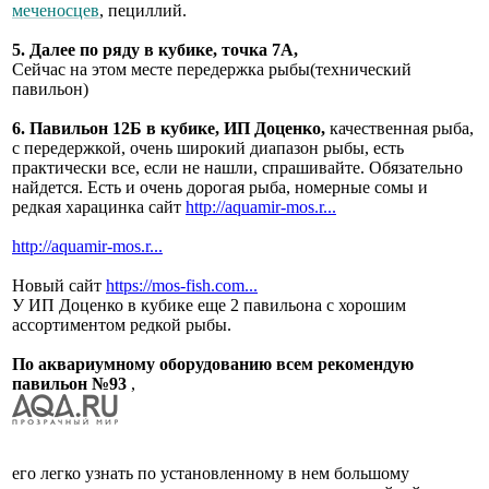
меченосцев
, пециллий.
5. Далее по ряду в кубике, точка 7А,
Сейчас на этом месте передержка рыбы(технический
павильон)
6. Павильон 12Б в кубике, ИП Доценко,
качественная рыба,
с передержкой, очень широкий диапазон рыбы, есть
практически все, если не нашли, спрашивайте. Обязательно
найдется. Есть и очень дорогая рыба, номерные сомы и
редкая харацинка сайт
http://aquamir-mos.r...
http://aquamir-mos.r...
Новый сайт
https://mos-fish.com...
У ИП Доценко в кубике еще 2 павильона с хорошим
ассортиментом редкой рыбы.
По аквариумному оборудованию всем рекомендую
павильон №93
,
его легко узнать по установленному в нем большому