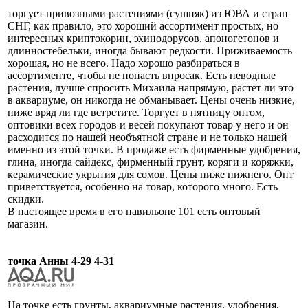
торгует привозными растениями (сушняк) из ЮВА и стран
СНГ, как правило, это хороший ассортимент простых, но
интересных криптокорин, эхинодорусов, апоногетонов и
длинностебельки, иногда бывают редкости. Приживаемость
хорошая, но не всего. Надо хорошо разбираться в
ассортименте, чтобы не попасть впросак. Есть неводные
растения, лучше спросить Михаила напрямую, растет ли это
в аквариуме, он никогда не обманывает. Цены очень низкие,
ниже вряд ли где встретите. Торгует в пятницу оптом,
оптовики всех городов и весей покупают товар у него и он
расходится по нашей необъятной стране и не только нашей
именно из этой точки. В продаже есть фирменные удобрения,
глина, иногда сайдекс, фирменный грунт, коряги и коряжки,
керамические укрытия для сомов. Цены ниже нижнего. Опт
приветствуется, особенно на товар, которого много. Есть
скидки.
В настоящее время в его павильоне 101 есть оптовый
магазин.
точка Анны 4-29 4-31
На точке есть грунты, аквариумные растения, удобрения,