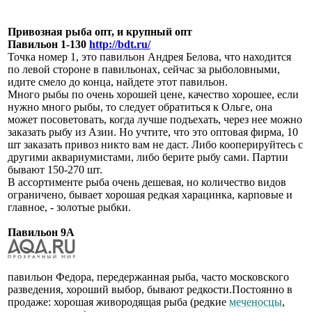
Привозная рыба опт, и крупный опт
Павильон 1-130
http://bdt.ru/
Точка номер 1, это павильон Андрея Белова, что находится
по левой стороне в павильонах, сейчас за рыболовными,
идите смело до конца, найдете этот павильон.
Много рыбы по очень хорошей цене, качество хорошее, если
нужно много рыбы, то следует обратиться к Ольге, она
может посоветовать, когда лучше подъехать, через нее можно
заказать рыбу из Азии. Но учтите, что это оптовая фирма, 10
шт заказать привоз никто вам не даст. Либо кооперируйтесь с
другими аквариумистами, либо берите рыбу сами. Партии
бывают 150-270 шт.
В ассортименте рыба очень дешевая, но количество видов
ограничено, бывает хорошая редкая харацинка, карповые и
главное, - золотые рыбки.
Павильон 9А
павильон Федора, передержанная рыба, часто московского
разведения, хороший выбор, бывают редкости.Постоянно в
продаже: хорошая живородящая рыба (редкие
меченосцы
,