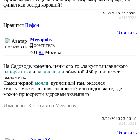
финал как всегда хороший!
13/02/2016 22:56:09
#2185323
Нравится
Пефон
Ответить
Megapolis
Посетитель
401
82
Москва
На Садоводе, конечно, цены ого-го...за куст таиландского
папоротника
и
валлиснерии
обычной 450 р.пришлост
выложить...
Самец черной
молли
, купленный там, оказался
хилым...может не повезло просто? или подскажете, где
можно приобрести здоровый экземпляр?
Изменено 13.2.16 автор Megapolis
13/02/2016 23:06:19
#2185331
Ответить
Алекс 33