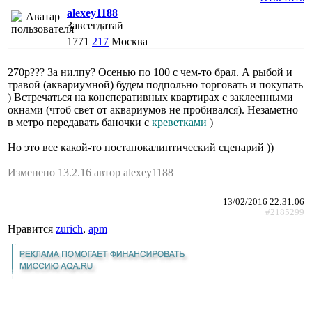
alexey1188
Завсегдатай
1771
217
Москва
270р??? За нилпу? Осенью по 100 с чем-то брал. А рыбой и
травой (аквариумной) будем подпольно торговать и покупать
) Встречаться на консперативных квартирах с заклеенными
окнами (чтоб свет от аквариумов не пробивался). Незаметно
в метро передавать баночки с
креветками
)
Но это все какой-то постапокалиптический сценарий ))
Изменено 13.2.16 автор alexey1188
13/02/2016 22:31:06
#2185299
Нравится
zurich
,
apm