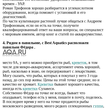
времен - УАР.
Роман Трифонов хорошо разбирается в углекислотном
оборудовании, всегда поможет с установкой и его
диагностикой.
По части культивации растений лучше общаться с Андреем
Трифоновым, если он есть на точке, получите
квалифицированный ответ на ваши вопросы, он специалист
с мировым именем, автор книг и статей по аквариумистике.
4. Рядом в павильоне, с Best Aquatics расположен
павильон Фёдора
,
место 9А, у него можно приобрести рыб,
креветок
, в том
числе для микро-аквариумов, ассортимент очень хороший,
рыб, насколько я знаю, он передерживает с лекарствами.
Могу сказать, что рыбы, которых я покупал у него 3 года
назад, до сих пор живы. Цены на этой точке средние, но и
качество не хромает.
Креветки
бывают хорошего качества,
иногда есть
креветки
Сулавеси.
Собственно Фёдор на точке не всегда, бывает что
опаздывает, телефон есть у меня, пишите в почту, поделюсь.
В последнее время у него на точке продаются рыбы
московского разведения, много редких селекционных
гуппи
,