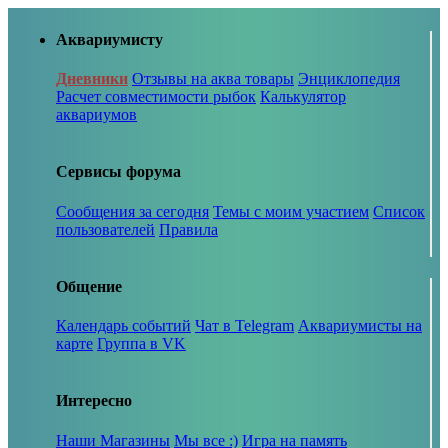
Аквариумисту
Дневники
Отзывы на аква товары
Энциклопедия
Расчет совместимости рыбок
Калькулятор
аквариумов
Сервисы форума
Сообщения за сегодня
Темы с моим участием
Список
пользователей
Правила
Общение
Календарь событий
Чат в Telegram
Аквариумисты на
карте
Группа в VK
Интересно
Наши Магазины
Мы все :)
Игра на память