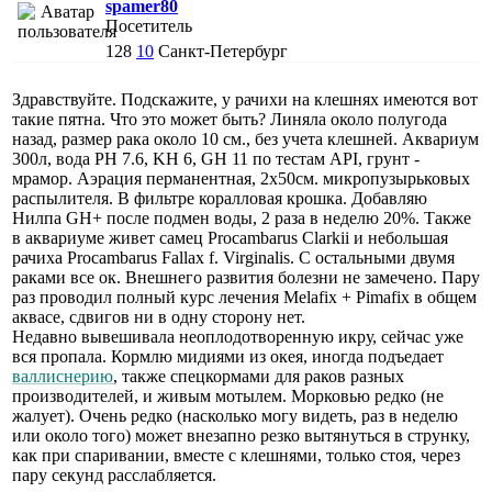
spamer80
Посетитель
128
10
Санкт-Петербург
Здравствуйте. Подскажите, у рачихи на клешнях имеются вот
такие пятна. Что это может быть? Линяла около полугода
назад, размер рака около 10 см., без учета клешней. Аквариум
300л, вода PH 7.6, KH 6, GH 11 по тестам API, грунт -
мрамор. Аэрация перманентная, 2х50см. микропузырьковых
распылителя. В фильтре коралловая крошка. Добавляю
Нилпа GH+ после подмен воды, 2 раза в неделю 20%. Также
в аквариуме живет самец Procambarus Clarkii и небольшая
рачиха Procambarus Fallax f. Virginalis. С остальными двумя
раками все ок. Внешнего развития болезни не замечено. Пару
раз проводил полный курс лечения Melafix + Pimafix в общем
аквасе, сдвигов ни в одну сторону нет.
Недавно вывешивала неоплодотворенную икру, сейчас уже
вся пропала. Кормлю мидиями из окея, иногда подъедает
валлиснерию
, также спецкормами для раков разных
производителей, и живым мотылем. Морковью редко (не
жалует). Очень редко (насколько могу видеть, раз в неделю
или около того) может внезапно резко вытянуться в струнку,
как при спаривании, вместе с клешнями, только стоя, через
пару секунд расслабляется.