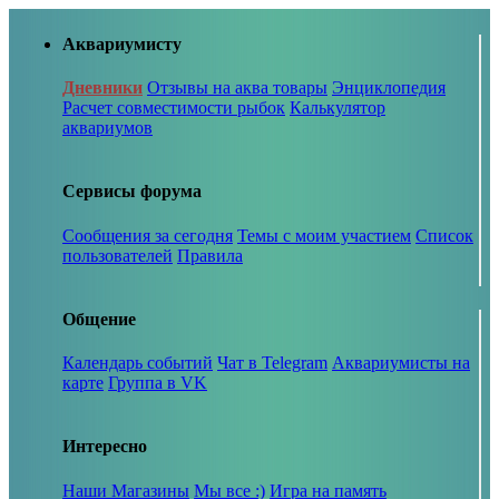
Аквариумисту
Дневники
Отзывы на аква товары
Энциклопедия
Расчет совместимости рыбок
Калькулятор
аквариумов
Сервисы форума
Сообщения за сегодня
Темы с моим участием
Список
пользователей
Правила
Общение
Календарь событий
Чат в Telegram
Аквариумисты на
карте
Группа в VK
Интересно
Наши Магазины
Мы все :)
Игра на память