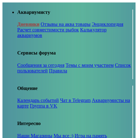
Аквариумисту
Дневники
Отзывы на аква товары
Энциклопедия
Расчет совместимости рыбок
Калькулятор
аквариумов
Сервисы форума
Сообщения за сегодня
Темы с моим участием
Список
пользователей
Правила
Общение
Календарь событий
Чат в Telegram
Аквариумисты на
карте
Группа в VK
Интересно
Наши Магазины
Мы все :)
Игра на память