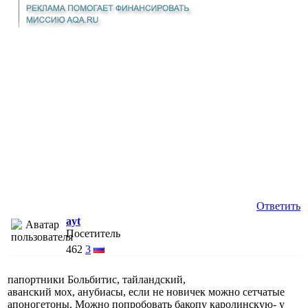
Ответить
ayt
Посетитель
462
3
папортники Больбитис, тайландский,
аванский мох, анубиасы, если не новичек можно сетчатые
апоногетоны. Можно попробовать бакопу каролинскую- у