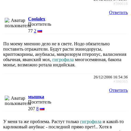
#390018
Ответить
Coolalex
Посетитель
77
2
По моему мнению дело не в свете. Нодо обязательно
поставить отражатели. Будут расти эхинодорусы,
криптокорины, анубиасы, микрозорум птеропус, валиснения
обычная, яванский мох,
гигрофила
многосемянная, бакопа
монье, возможно ротала индийская.
26/12/2006 16:54:36
#390365
Ответить
мышка
Посетитель
207
8
У меня та же проблема. Растут только
гигрофила
и какой-то
карликовый анубиас - последний прямо прет!.. Хотя в