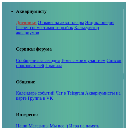
Аквариумисту
Дневники
Отзывы на аква товары
Энциклопедия
Расчет совместимости рыбок
Калькулятор
аквариумов
Сервисы форума
Сообщения за сегодня
Темы с моим участием
Список
пользователей
Правила
Общение
Календарь событий
Чат в Telegram
Аквариумисты на
карте
Группа в VK
Интересно
Наши Магазины
Мы все :)
Игра на память