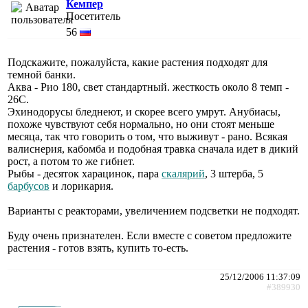
Кемпер
Посетитель
56
Подскажите, пожалуйста, какие растения подходят для
темной банки.
Аква - Рио 180, свет стандартный. жесткость около 8 темп -
26С.
Эхинодорусы бледнеют, и скорее всего умрут. Анубиасы,
похоже чувствуют себя нормально, но они стоят меньше
месяца, так что говорить о том, что выживут - рано. Всякая
валиснерия, кабомба и подобная травка сначала идет в дикий
рост, а потом то же гибнет.
Рыбы - десяток харацинок, пара
скалярий
, 3 штерба, 5
барбусов
и лорикария.
Варианты с реакторами, увеличением подсветки не подходят.
Буду очень признателен. Если вместе с советом предложите
растения - готов взять, купить то-есть.
25/12/2006 11:37:09
#389930