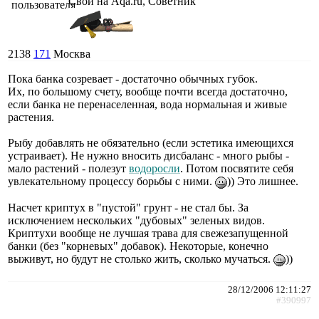
Свой на Aqa.ru, Советник
2138
171
Москва
Пока банка созревает - достаточно обычных губок.
Их, по большому счету, вообще почти всегда достаточно,
если банка не перенаселенная, вода нормальная и живые
растения.
Рыбу добавлять не обязательно (если эстетика имеющихся
устраивает). Не нужно вносить дисбаланс - много рыбы -
мало растений - полезут
водоросли
. Потом посвятите себя
увлекательному процессу борьбы с ними.
)) Это лишнее.
Насчет криптух в "пустой" грунт - не стал бы. За
исключением нескольких "дубовых" зеленых видов.
Криптухи вообще не лучшая трава для свежезапущенной
банки (без "корневых" добавок). Некоторые, конечно
выживут, но будут не столько жить, сколько мучаться.
))
28/12/2006 12:11:27
#390997