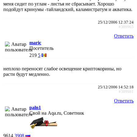
меня сидит по углам - листья не сбрасывает. Хорошо
подойдут кринумы -тайландский, каламистратум и акватика.
25/12/2006 12:37:24
#389965
Ответить
maric
Посетитель
219
5
неплохо переносят слабое освещение криптокорины, но
расти будут медленно.
25/12/2006 14:52:18
#389981
Ответить
paln1
Свой на Aqa.ru, Советник
9614
3908