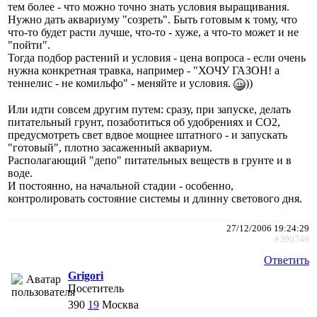
тем более - что можно точно знать условия выращивания.
Нужно дать аквариуму "созреть". Быть готовым к тому, что
что-то будет расти лучше, что-то - хуже, а что-то может и не
"пойти".
Тогда подбор растений и условия - цена вопроса - если очень
нужна конкретная травка, например - "ХОЧУ ГАЗОН! а
теннелис - не комильфо" - меняйте и условия.
))
Или идти совсем другим путем: сразу, при запуске, делать
питательный грунт, позаботиться об удобрениях и СО2,
предусмотреть свет вдвое мощнее штатного - и запускать
"готовый", плотно засаженный аквариум.
Располагающий "депо" питательных веществ в грунте и в
воде.
И постоянно, на начальной стадии - особенно,
контролировать состояние системы и длинну светового дня.
27/12/2006 19:24:29
#390749
Ответить
Grigori
Посетитель
390
19
Москва