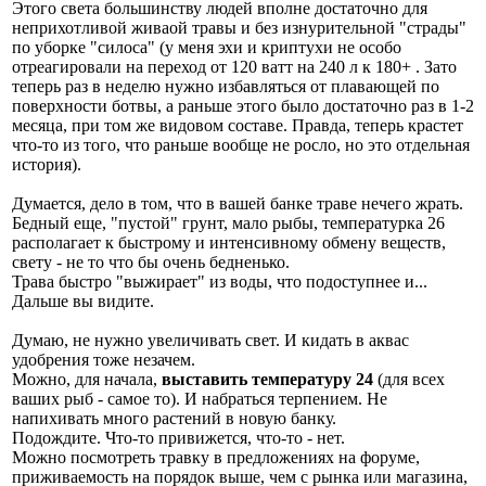
Этого света большинству людей вполне достаточно для
неприхотливой живаой травы и без изнурительной "страды"
по уборке "силоса" (у меня эхи и криптухи не особо
отреагировали на переход от 120 ватт на 240 л к 180+ . Зато
теперь раз в неделю нужно избавляться от плавающей по
поверхности ботвы, а раньше этого было достаточно раз в 1-2
месяца, при том же видовом составе. Правда, теперь крастет
что-то из того, что раньше вообще не росло, но это отдельная
история).
Думается, дело в том, что в вашей банке траве нечего жрать.
Бедный еще, "пустой" грунт, мало рыбы, температурка 26
располагает к быстрому и интенсивному обмену веществ,
свету - не то что бы очень бедненько.
Трава быстро "выжирает" из воды, что подоступнее и...
Дальше вы видите.
Думаю, не нужно увеличивать свет. И кидать в аквас
удобрения тоже незачем.
Можно, для начала,
выставить температуру 24
(для всех
ваших рыб - самое то). И набраться терпением. Не
напихивать много растений в новую банку.
Подождите. Что-то привижется, что-то - нет.
Можно посмотреть травку в предложениях на форуме,
приживаемость на порядок выше, чем с рынка или магазина,