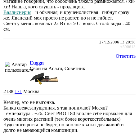
магазине говорили, что ооооочень тяжело размножается. / хи-
хи! Нашла, кого слушать - продавцов...
Валлиснерия
- и обычная, и крученолистная - гибнут сразу
же. Яванский мох просто не растет, но и не гибнет.
Света у меня - компакт 22 Вт на 50 л воды. Столб воды - 40
см.
27/12/2006 13:20:58
#390613
Ответить
Euggn
Свой на Aqa.ru, Советник
2138
171
Москва
Кемпер, это не выгонка.
Банка свежезапущенная, я так понимаю? Месяц?
Температура - +26. Свет РИО 180 вполне себе нормален для
очень многих растений (тем более короткостебельных).
Чудесного роста не будет, но вполне хватит для живой и
долго не меняющейся композиции.