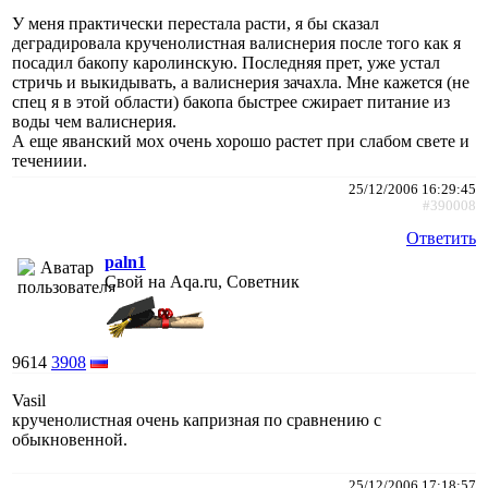
У меня практически перестала расти, я бы сказал
деградировала крученолистная валиснерия после того как я
посадил бакопу каролинскую. Последняя прет, уже устал
стричь и выкидывать, а валиснерия зачахла. Мне кажется (не
спец я в этой области) бакопа быстрее сжирает питание из
воды чем валиснерия.
А еще яванский мох очень хорошо растет при слабом свете и
течениии.
25/12/2006 16:29:45
#390008
Ответить
paln1
Свой на Aqa.ru, Советник
9614
3908
Vasil
крученолистная очень капризная по сравнению с
обыкновенной.
25/12/2006 17:18:57