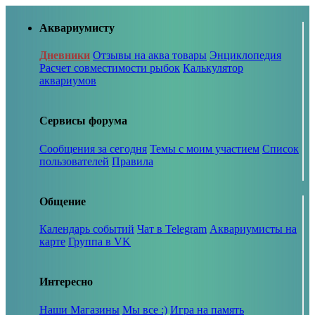
Аквариумисту
Дневники
Отзывы на аква товары
Энциклопедия
Расчет совместимости рыбок
Калькулятор
аквариумов
Сервисы форума
Сообщения за сегодня
Темы с моим участием
Список
пользователей
Правила
Общение
Календарь событий
Чат в Telegram
Аквариумисты на
карте
Группа в VK
Интересно
Наши Магазины
Мы все :)
Игра на память