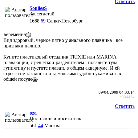
Ответить
SoullesS
Завсегдатай
1668
69
Санкт-Петербург
Беременна
Вид здоровый, черное пятно у анального плавника - все
признаки налицо.
Купите пластиковый отсадник TRIXIE или MARINA
плавающий, с решеткой-разделителем - посадите туда
гуппятину и пустите плавать в общем аквариуме. И ей
стресса не так много и за мальками удобно ухаживать в
общей посуде
09/04/2009 04:33:14
#804454
Ответить
oza
Постоянный посетитель
561
44
Москва