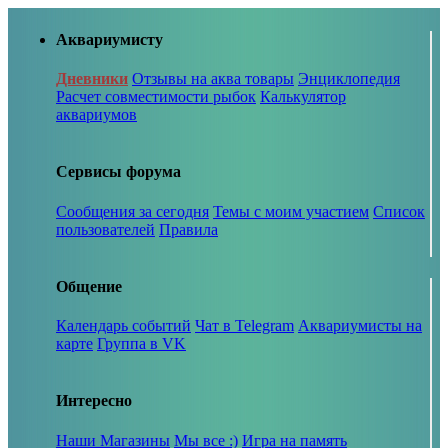
Аквариумисту
Дневники
Отзывы на аква товары
Энциклопедия
Расчет совместимости рыбок
Калькулятор
аквариумов
Сервисы форума
Сообщения за сегодня
Темы с моим участием
Список
пользователей
Правила
Общение
Календарь событий
Чат в Telegram
Аквариумисты на
карте
Группа в VK
Интересно
Наши Магазины
Мы все :)
Игра на память