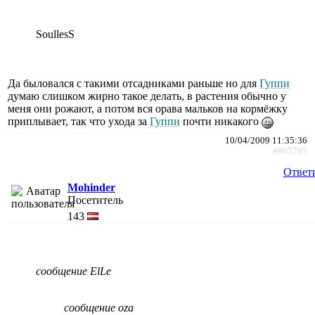
SoullesS
Да быловался с такими отсадниками раньше но для
Гуппи
думаю слишком жирно такое делать, в растения обычно у
меня они рожают, а потом вся орава мальков на кормёжку
приплывает, так что ухода за
Гуппи
почти никакого
10/04/2009 11:35:36
#805785
Ответ
Mohinder
Посетитель
143
сообщение ElLe
сообщение oza