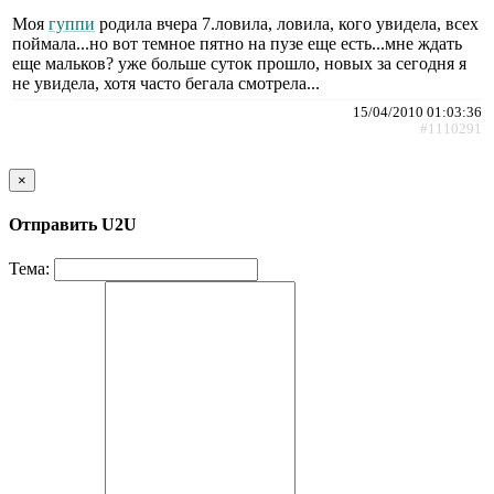
Моя
гуппи
родила вчера 7.ловила, ловила, кого увидела, всех
поймала...но вот темное пятно на пузе еще есть...мне ждать
еще мальков? уже больше суток прошло, новых за сегодня я
не увидела, хотя часто бегала смотрела...
15/04/2010 01:03:36
#1110291
×
Отправить U2U
Тема: