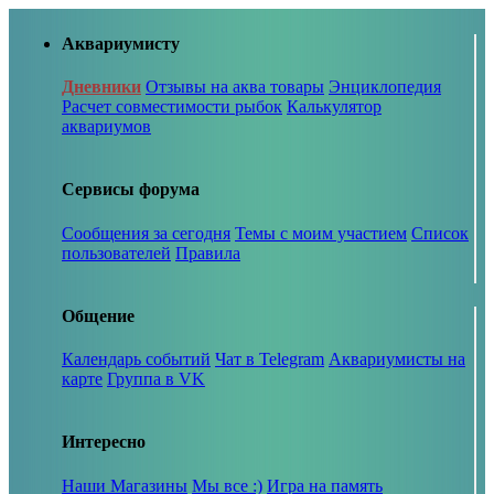
Аквариумисту
Дневники
Отзывы на аква товары
Энциклопедия
Расчет совместимости рыбок
Калькулятор
аквариумов
Сервисы форума
Сообщения за сегодня
Темы с моим участием
Список
пользователей
Правила
Общение
Календарь событий
Чат в Telegram
Аквариумисты на
карте
Группа в VK
Интересно
Наши Магазины
Мы все :)
Игра на память