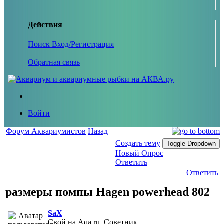
Действия
Поиск
Вход/Регистрация
Обратная связь
Войти
Форум Аквариумистов
Назад
Создать тему
Toggle Dropdown
Новый Опрос
Ответить
Ответить
размеры помпы Hagen powerhead 802
SaX
Свой на Aqa.ru, Советник