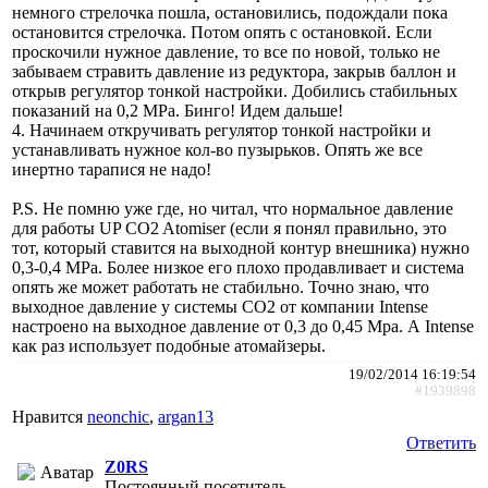
немного стрелочка пошла, остановились, подождали пока
остановится стрелочка. Потом опять с остановкой. Если
проскочили нужное давление, то все по новой, только не
забываем стравить давление из редуктора, закрыв баллон и
открыв регулятор тонкой настройки. Добились стабильных
показаний на 0,2 МРа. Бинго! Идем дальше!
4. Начинаем откручивать регулятор тонкой настройки и
устанавливать нужное кол-во пузырьков. Опять же все
инертно тарапися не надо!
P.S. Не помню уже где, но читал, что нормальное давление
для работы UP CO2 Atomiser (если я понял правильно, это
тот, который ставится на выходной контур внешника) нужно
0,3-0,4 МРа. Более низкое его плохо продавливает и система
опять же может работать не стабильно. Точно знаю, что
выходное давление у системы CO2 от компании Intense
настроено на выходное давление от 0,3 до 0,45 Mpa. А Intense
как раз использует подобные атомайзеры.
19/02/2014 16:19:54
#1939898
Нравится
neonchic
,
argan13
Ответить
Z0RS
Постоянный посетитель