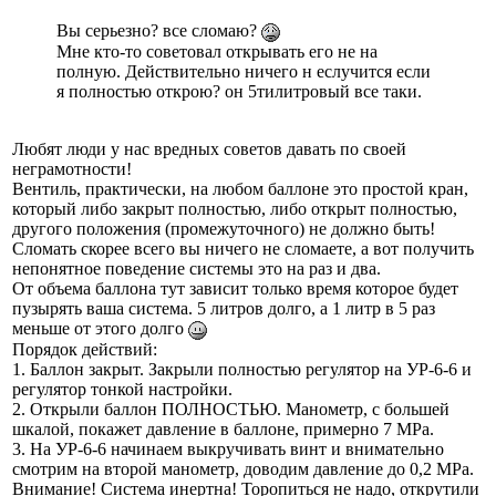
Вы серьезно? все сломаю?
Мне кто-то советовал открывать его не на
полную. Действительно ничего н еслучится если
я полностью открою? он 5тилитровый все таки.
Любят люди у нас вредных советов давать по своей
неграмотности!
Вентиль, практически, на любом баллоне это простой кран,
который либо закрыт полностью, либо открыт полностью,
другого положения (промежуточного) не должно быть!
Сломать скорее всего вы ничего не сломаете, а вот получить
непонятное поведение системы это на раз и два.
От объема баллона тут зависит только время которое будет
пузырять ваша система. 5 литров долго, а 1 литр в 5 раз
меньше от этого долго
Порядок действий:
1. Баллон закрыт. Закрыли полностью регулятор на УР-6-6 и
регулятор тонкой настройки.
2. Открыли баллон ПОЛНОСТЬЮ. Манометр, с большей
шкалой, покажет давление в баллоне, примерно 7 МРа.
3. На УР-6-6 начинаем выкручивать винт и внимательно
смотрим на второй манометр, доводим давление до 0,2 МРа.
Внимание! Система инертна! Торопиться не надо, открутили