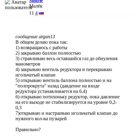
Shurie
Малёк
11
4
сообщение argan13
В общем делаю пока так:
1) возвращаюсь с работы
2) закрываю баллон полностью
3) стравливаю весь оставшийся газ до обнуления
манометров
4) закрываю вентиль редуктора и перекрываю
игольчатый клапан
5) открываю вентиль баллона полностью и на
"полпрокрута" назад (давдение на входе
редуктора устанавливается на 6,4)
6) открываю потихоньку редуктор, пока давление
на его выходе не стабилизируется на уровне 0,2-
0,3
7)открываю и настраиваю игольчатый клапан до
нужного кол-ва пузырей
Правильно?