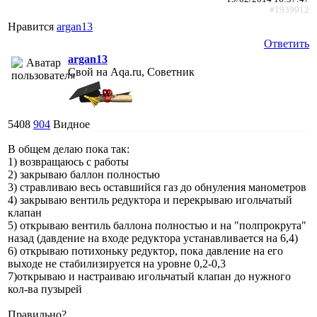
#1939912
Нравится
argan13
Ответить
argan13
Свой на Aqa.ru, Советник
5408
904
Видное
В общем делаю пока так:
1) возвращаюсь с работы
2) закрываю баллон полностью
3) стравливаю весь оставшийся газ до обнуления манометров
4) закрываю вентиль редуктора и перекрываю игольчатый
клапан
5) открываю вентиль баллона полностью и на "полпрокрута"
назад (давдение на входе редуктора устанавливается на 6,4)
6) открываю потихоньку редуктор, пока давление на его
выходе не стабилизируется на уровне 0,2-0,3
7)открываю и настраиваю игольчатый клапан до нужного
кол-ва пузырей
Правильно?