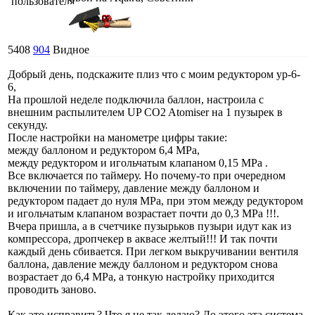
5408
904
Видное
Добрый день, подскажите плиз что с моим редуктором ур-6-
6,
На прошлой неделе подключила баллон, настроила с
внешним распылителем UP CO2 Atomiser на 1 пузырек в
секунду.
После настройки на манометре цифры такие:
между баллоном и редуктором 6,4 МРа,
между редуктором и игольчатым клапаном 0,15 МРа .
Все включается по таймеру. Но почему-то при очередном
включении по таймеру, давление между баллоном и
редуктором падает до нуля МРа, при этом между редуктором
и игольчатым клапаном возрастает почти до 0,3 МРа !!!.
Вчера пришла, а в счетчике пузырьков пузыри идут как из
компрессора, дропчекер в аквасе желтый!!! И так почти
каждый день сбивается. При легком выкручивании вентиля
баллона, давление между баллоном и редуктором снова
возрастает до 6,4 МРа, а тонкую настройку приходится
проводить заново.
Как это исправить? Что я не так делаю? До этого эта система