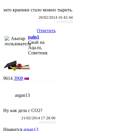
зато краники стало можно тырить.
20/02/2014 10:42:44
#1940309
Ответить
paln1
Свой на
Aqa.ru,
Советник
9614
3908
argan13
Ну как дела с СО2?
21/02/2014 17:28:00
#1940930
Нравится
argan13