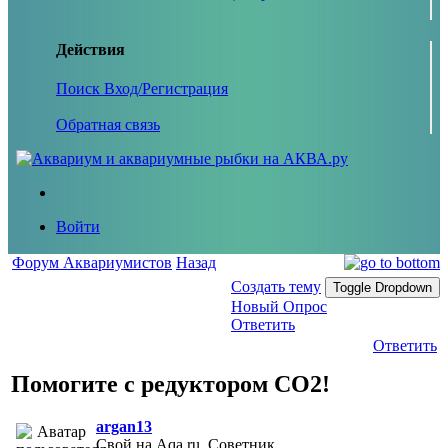
Действия
Поиск
Вход/Регистрация
Обратная связь
Войти
Форум Аквариумистов
Назад
Создать тему
Toggle Dropdown
Новый Опрос
Ответить
Ответить
Помогите с редуктором СО2!
argan13
Свой на Aqa.ru, Советник