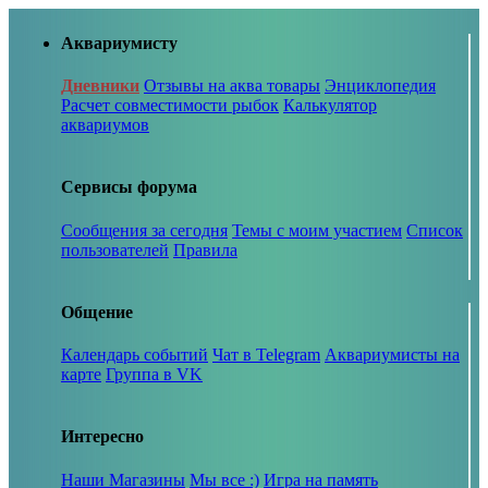
Аквариумисту
Дневники
Отзывы на аква товары
Энциклопедия
Расчет совместимости рыбок
Калькулятор
аквариумов
Сервисы форума
Сообщения за сегодня
Темы с моим участием
Список
пользователей
Правила
Общение
Календарь событий
Чат в Telegram
Аквариумисты на
карте
Группа в VK
Интересно
Наши Магазины
Мы все :)
Игра на память