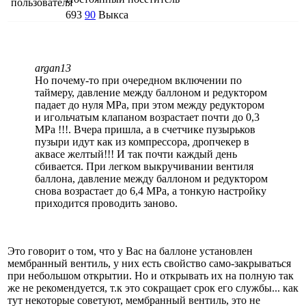
693
90
Выкса
argan13
Но почему-то при очередном включении по
таймеру, давление между баллоном и редуктором
падает до нуля МРа, при этом между редуктором
и игольчатым клапаном возрастает почти до 0,3
МРа !!!. Вчера пришла, а в счетчике пузырьков
пузыри идут как из компрессора, дропчекер в
аквасе желтый!!! И так почти каждый день
сбивается. При легком выкручивании вентиля
баллона, давление между баллоном и редуктором
снова возрастает до 6,4 МРа, а тонкую настройку
приходится проводить заново.
Это говорит о том, что у Вас на баллоне установлен
мембранный вентиль, у них есть свойство само-закрываться
при небольшом открытии. Но и открывать их на полную так
же не рекомендуется, т.к это сокращает срок его службы... как
тут некоторые советуют, мембранный вентиль, это не