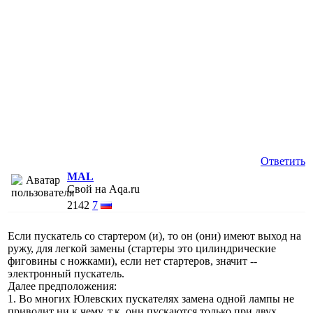
Ответить
MAL
Свой на Aqa.ru
2142
7
Если пускатель со стартером (и), то он (они) имеют выход на
ружу, для легкой замены (стартеры это цилиндрические
фиговины с ножками), если нет стартеров, значит --
электронный пускатель.
Далее предположения:
1. Во многих Юлевских пускателях замена одной лампы не
приводит ни к чему, т.к. они пускаются только при двух