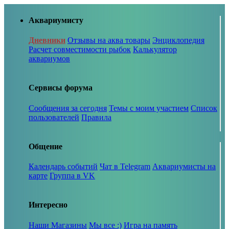
Аквариумисту
Дневники
Отзывы на аква товары
Энциклопедия
Расчет совместимости рыбок
Калькулятор
аквариумов
Сервисы форума
Сообщения за сегодня
Темы с моим участием
Список
пользователей
Правила
Общение
Календарь событий
Чат в Telegram
Аквариумисты на
карте
Группа в VK
Интересно
Наши Магазины
Мы все :)
Игра на память