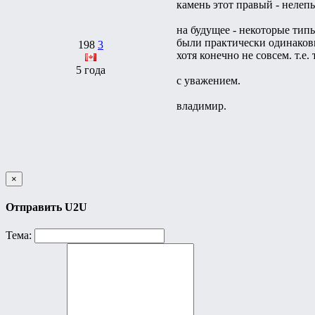
камень этот правый - нелеп
на будущее - некоторые типы
были практически одинаков
198
3
хотя конечно не совсем. т.е.
5 года
с уважением.
владимир.
×
Отправить U2U
Тема: