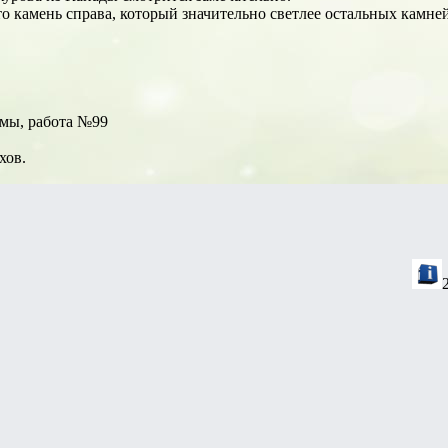
то камень справа, который значительно светлее остальных камней
умы, работа №99
хов.