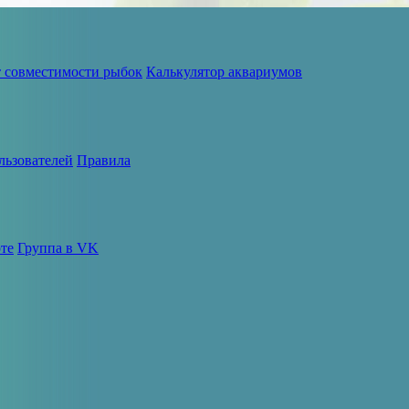
т совместимости рыбок
Калькулятор аквариумов
льзователей
Правила
те
Группа в VK