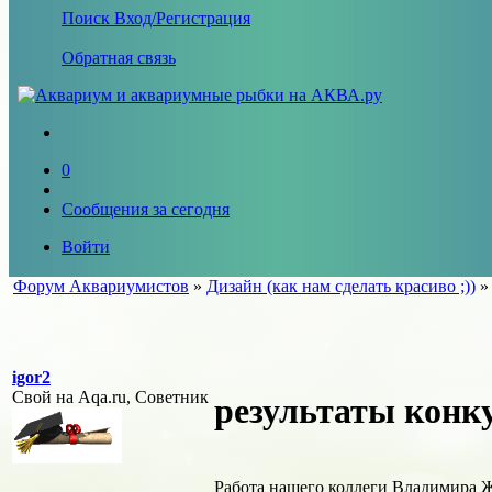
Поиск
Вход/Регистрация
Обратная связь
0
Сообщения за сегодня
Войти
Форум Аквариумистов
»
Дизайн (как нам сделать красиво ;))
igor2
Свой на Aqa.ru, Советник
результаты конк
Работа нашего коллеги Владимира Ж