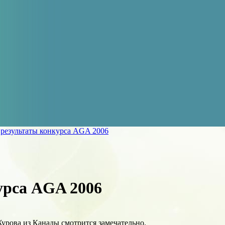
»
результаты конкурса AGA 2006
урса AGA 2006
урова из Канады смотрится замечательно.