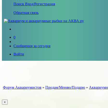
Поиск
Вход/Регистрация
Обратная связь
0
Сообщения за сегодня
Войти
Форум Аквариумистов
»
Продам/Меняю/Подарю
»
Аквариумн
×