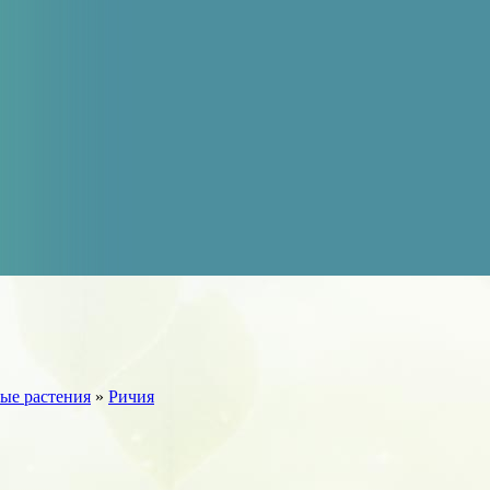
ые растения
»
Ричия