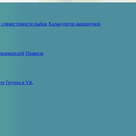
т совместимости рыбок
Калькулятор аквариумов
льзователей
Правила
те
Группа в VK