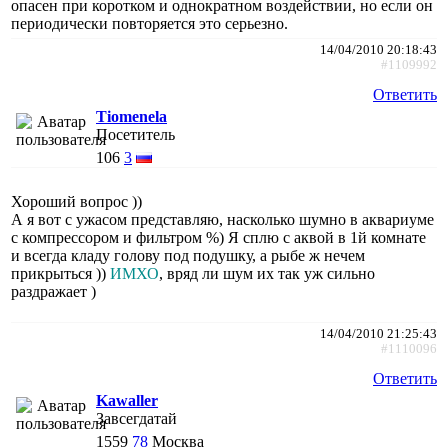
опасен при коротком и однократном воздействии, но если он
периодически повторяется это серьезно.
14/04/2010 20:18:43
#1109992
Ответить
Tiomenela
Посетитель
106
3
Хороший вопрос ))
А я вот с ужасом представляю, насколько шумно в аквариуме
с компрессором и фильтром %) Я сплю с аквой в 1й комнате
и всегда кладу голову под подушку, а рыбе ж нечем
прикрыться ))
ИМХО
, вряд ли шум их так уж сильно
раздражает )
14/04/2010 21:25:43
#1110096
Ответить
Kawaller
Завсегдатай
1559
78
Москва