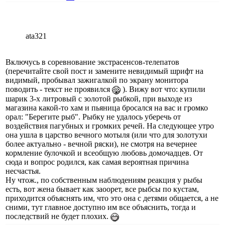
ata321
Включусь в соревнование экстрасенсов-телепатов
(перечитайте свой пост и замените невидимый шрифт на
видимый, пробывал зажигалкой по экрану монитора
поводить - текст не проявился
). Вижу вот что: купили
шарик 3-х литровый с золотой рыбкой, при выходе из
магазина какой-то хам и пьяница бросался на вас и громко
орал: "Берегите рыб". Рыбку не удалось уберечь от
воздействия пагубных и громких речей. На следующее утро
она ушла в царство вечного мотыля (или что для золотухи
более актуально - вечной ряски), не смотря на вечернее
кормление булочкой и всеобщую любовь домочадцев. От
сюда и вопрос родился, как самая вероятная причина
несчастья.
Ну чтож., по собственным наблюдениям реакция у рыбы
есть, вот жена бывает как заоорет, все рыбсы по кустам,
приходится объяснять им, что это она с детями общается, а не
сними, тут главное доступно им все объяснить, тогда и
последствий не будет плохих.