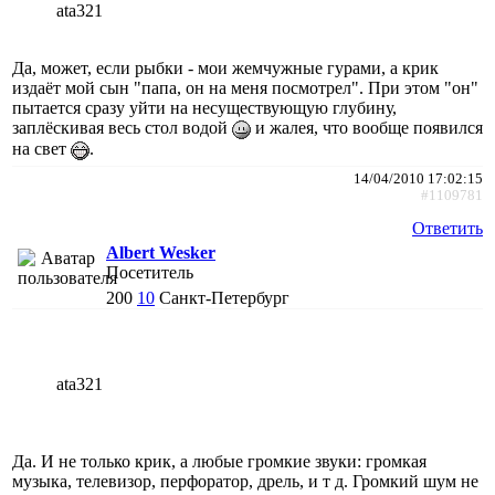
ata321
Да, может, если рыбки - мои жемчужные гурами, а крик
издаёт мой сын "папа, он на меня посмотрел". При этом "он"
пытается сразу уйти на несуществующую глубину,
заплёскивая весь стол водой
и жалея, что вообще появился
на свет
.
14/04/2010 17:02:15
#1109781
Ответить
Albert Wesker
Посетитель
200
10
Санкт-Петербург
ata321
Да. И не только крик, а любые громкие звуки: громкая
музыка, телевизор, перфоратор, дрель, и т д. Громкий шум не