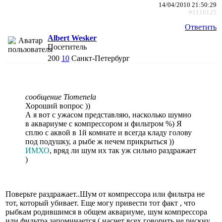
14/04/2010 21:50:29
#1110125
Ответить
Albert Wesker
Посетитель
200
10
Санкт-Петербург
сообщение Tiomenela
Хороший вопрос ))
А я вот с ужасом представляю, насколько шумно
в аквариуме с компрессором и фильтром %) Я
сплю с аквой в 1й комнате и всегда кладу голову
под подушку, а рыбе ж нечем прикрыться ))
ИМХО
, вряд ли шум их так уж сильно раздражает
)
Поверьте раздражает..Шум от компрессора или фильтра не
тот, который убивает. Еще могу привести тот факт , что
рыбкам родившимся в общем аквариуме, шум компрессора
или фильтра запоминается ( насчет всех говорить не рискну,