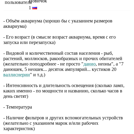
Новичок
1
- Объём аквариума (хорошо бы с указанием размеров
аквариума)
- Его возраст (в смысле возраст аквариума, время с его
запуска или перезапуска)
- Видовой и количественный состав населения - рыб,
растений, моллюсков, ракообразных и прочих обитателей
(желательно поподробнее - не просто "
данио
, неоны", а "7
данюшек, 5 неошек... десяток ампулярий... кустиков 20
валлиснерии
" и т.д.)
- Интенсивность и длительность освещения (сколько ламп,
каких именно - по мощности и названию, сколько часов в
день светят)
- Температура
- Наличие фильтров и других вспомогательных устройств
(желательно с указанием марок и/или рабочих
характеристик)