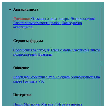
Аквариумисту
Дневники
Отзывы на аква товары
Энциклопедия
Расчет совместимости рыбок
Калькулятор
аквариумов
Сервисы форума
Сообщения за сегодня
Темы с моим участием
Список
пользователей
Правила
Общение
Календарь событий
Чат в Telegram
Аквариумисты на
карте
Группа в VK
Интересно
Наши Магазины
Мы все :)
Игра на память