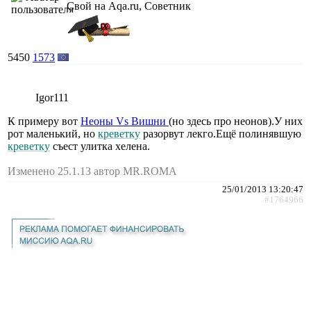
Свой на Aqa.ru, Советник
5450
1573
Igor111
К примеру вот
Неоны Vs Вишни
(но здесь про неонов).У них
рот маленький, но
креветку
разорвут лекго.Ещё полинявшую
креветку
съест улитка хелена.
Изменено 25.1.13 автор MR.ROMA
25/01/2013 13:20:47
#1764966