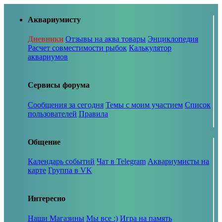
Аквариумисту
Дневники
Отзывы на аква товары
Энциклопедия
Расчет совместимости рыбок
Калькулятор
аквариумов
Сервисы форума
Сообщения за сегодня
Темы с моим участием
Список
пользователей
Правила
Общение
Календарь событий
Чат в Telegram
Аквариумисты на
карте
Группа в VK
Интересно
Наши Магазины
Мы все :)
Игра на память