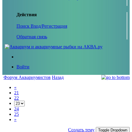
Действия
Поиск
Вход/Регистрация
Обратная связь
Войти
Форум Аквариумистов
Назад
«
21
22
24
25
»
Создать тему
Toggle Dropdown