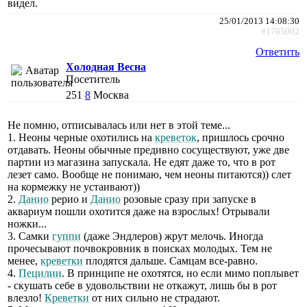
видел.
25/01/2013 14:08:30
#1765002
Ответить
Холодная Весна
Посетитель
251
8
Москва
Не помню, отписывалась или нет в этой теме...
1. Неоны черные охотились на
креветок
, пришлось срочно
отдавать. Неоны обычные предивно сосуществуют, уже две
партии из магазина запускала. Не едят даже то, что в рот
лезет само. Вообще не понимаю, чем неоны питаются)) слет
на кормежку не устаивают))
2.
Данио
рерио и
Данио
розовые сразу при запуске в
аквариум пошли охотится даже на взрослых! Отрывали
ножки...
3. Самки
гуппи
(даже Эндлеров) жрут мелочь. Иногда
прочесывают почвокровник в поисках молодых. Тем не
менее,
креветки
плодятся дальше. Самцам все-равно.
4.
Пецилии
. В принципе не охотятся, но если мимо поплывет
- скушать себе в удовольствии не откажут, лишь бы в рот
влезло!
Креветки
от них сильно не страдают.