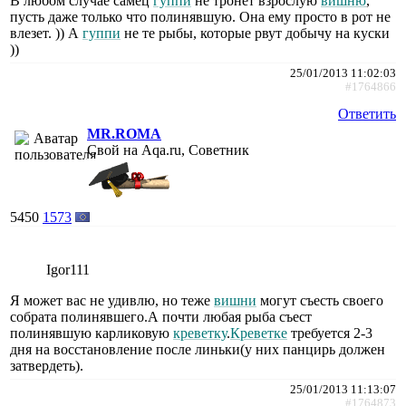
В любом случае самец
гуппи
не тронет взрослую
вишню
,
пусть даже только что полинявшую. Она ему просто в рот не
влезет. )) А
гуппи
не те рыбы, которые рвут добычу на куски
))
25/01/2013 11:02:03
#1764866
Ответить
MR.ROMA
Свой на Aqa.ru, Советник
5450
1573
Igor111
Я может вас не удивлю, но теже
вишни
могут съесть своего
собрата полинявшего.А почти любая рыба съест
полинявшую карликовую
креветку
.
Креветке
требуется 2-3
дня на восстановление после линьки(у них панцирь должен
затвердеть).
25/01/2013 11:13:07
#1764873