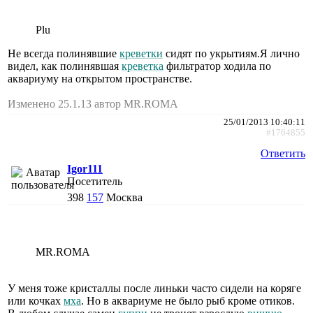
Plu
Не всегда полинявшие
креветки
сидят по укрытиям.Я лично
видел, как полинявшая
креветка
фильтратор ходила по
аквариуму на открытом пространстве.
Изменено 25.1.13 автор MR.ROMA
25/01/2013 10:40:11
#1764855
Ответить
Igor111
Посетитель
398
157
Москва
MR.ROMA
У меня тоже кристаллы после линьки часто сидели на коряге
или кочках
мха
. Но в аквариуме не было рыб кроме отиков.