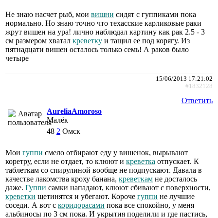
Не знаю насчет рыб, мои
вишни
сидят с гуппиками пока
нормально. Но знаю точно что техасские карликовые раки
жрут вишен на ура! лично наблюдал картину как рак 2.5 - 3
см размером хватал
креветку
и тащил ее под корягу. Из
пятнадцати вишен осталось только семь! А раков было
четыре
15/06/2013 17:21:02
#1832128
Ответить
AureliaAmoroso
Малёк
48
2
Омск
Мои
гуппи
смело отбирают еду у вишенок, вырывают
коретру, если не отдает, то клюют и
креветка
отпускает. К
таблеткам со спирулиной вообще не подпускают. Давала в
качестве лакомства кроху банана,
креветкам
не досталось
даже.
Гуппи
самки нападают, клюют сбивают с поверхности,
креветки
щетинятся и убегают. Короче
гуппи
не лучшие
соседи. А вот с
коридорасами
пока все спокойно, у меня
альбиносы по 3 см пока. И укрытия поделили и где пастись,