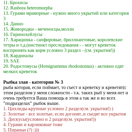
11. Брохисы
12. Rasbora heteromorpha
13. Гурами мраморные - нужно много укрытий или категория
3
14. Данио
15. Живородки - меченосцы,молли
16. Гиринохейлусы
17. Харацинка - сапфировые, бриллиантовые, королевские
тетры и т.д.(инстинкт преследования - - могут кревeток
воспринять как корм условно 3 раздел - (см. укрытия!))
18. Кардиналы
19. SAE
20. Родостомусы (Hemigrammus rhodostomus) - активно едят
мелких креветок
Рыбка злая - категория № 3
рыба которая, если поймает, то съест и кревeтку и кревeтят(с
этим разделом у меня сложности - т.к. таких рыб у меня нет и
очень требуется Ваша помощь в этом а так же и во всех
"подразделах" рыбок выше.
1. Цихлиды-крупные условно 2 раздел(см. укрытия!) )
2. Золотые - все золотые, если догонят..и съедят все укрытия
3. Дискусы(условно и 2 раздел(см. укрытия!))
4. Гурами и карликовые тоже
5. Пираньи (?) :)))