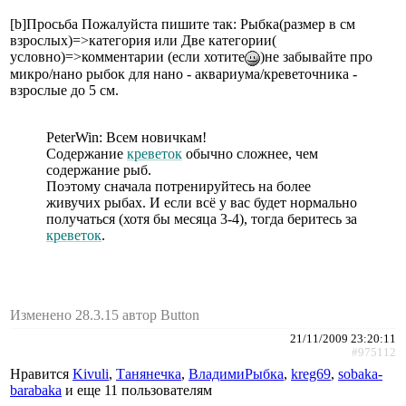
[b]Просьба Пожалуйста пишите так: Рыбка(размер в см
взрослых)=>категория или Две категории(
условно)=>комментарии (если хотите
)не забывайте про
микро/нано рыбок для нано - аквaриума/кревeточника -
взрослые до 5 см.
PeterWin: Всем новичкам!
Содержание
креветок
обычно сложнее, чем
содержание рыб.
Поэтому сначала потренируйтесь на более
живучих рыбах. И если всё у вас будет нормально
получаться (хотя бы месяца 3-4), тогда беритесь за
креветок
.
Изменено 28.3.15 автор Button
21/11/2009 23:20:11
#975112
Нравится
Kivuli
,
Танянечка
,
ВладимиРыбка
,
kreg69
,
sobaka-
barabaka
и еще
11 пользователям