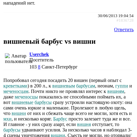
нападений нет.
30/06/2013 19:04:54
#1836728
Ответить
вишневый барбус vs вишни
Userchek
Посетитель
103
8
Санкт-Петербург
Попробовал сегодня посадить 20 вишен (первый опыт с
креветками
) в 200 л., к
вишневым
барбусам
, неонам,
гуппи
и
меченосцам
. Почти никто не проявлял интерес к
вишням
,
даже
меченосцы
показались не способными поймать их, а
вот
вишневые
барбусы
сразу устроили настоящую охоту: она
сами очень юркие и маленькие. Пролезают в любую щель,
что
вишни
от них и сбежать чаще всего не могли, хотя есть и
мхи
, и несколько коряг.
Барбус
просто залезает туда же и все.
И главное - у них сразу азарт, если
вишня
отступает, то
барбусы
удваивают усилия. За несколько часов я наблюдал 3-
4 сцены уничтожения
вишни
. Съесть не могли, но оторвали/