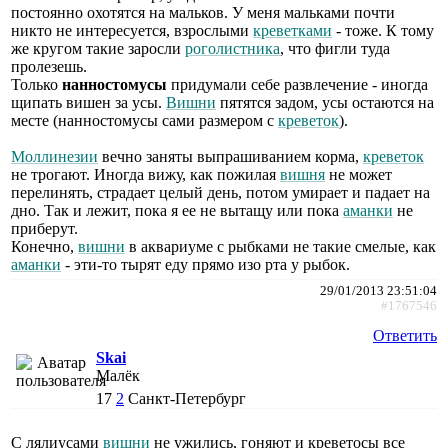
постоянно охотятся на мальков. У меня мальками почти
никто не интересуется, взрослыми
креветками
- тоже. К тому
же кругом такие заросли
роголистника
, что фигли туда
пролезешь.
Только
нанностомусы
придумали себе развлечение - иногда
щипать вишен за усы.
Вишни
пятятся задом, усы остаются на
месте (нанностомусы сами размером с
креветок
).
Моллинезии
вечно заняты выпрашиванием корма,
креветок
не трогают. Иногда вижу, как пожилая
вишня
не может
перелинять, страдает целый день, потом умирает и падает на
дно. Так и лежит, пока я ее не вытащу или пока
аманки
не
приберут.
Конечно,
вишни
в аквариуме с рыбками не такие смелые, как
аманки
- эти-то тырят еду прямо изо рта у рыбок.
29/01/2013 23:51:04
#1767546
Ответить
Skai
Малёк
17
2
Санкт-Петербург
С лялиусами
вишни
не ужились, гоняют и креветосы все