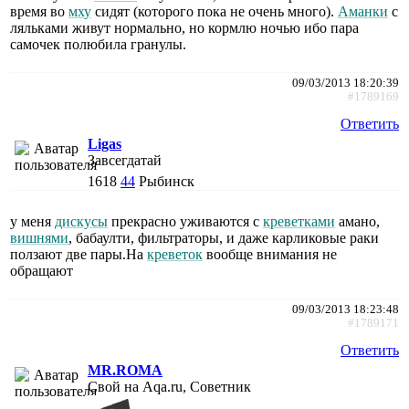
время во
мху
сидят (которого пока не очень много).
Аманки
с
ляльками живут нормально, но кормлю ночью ибо пара
самочек полюбила гранулы.
09/03/2013 18:20:39
#1789169
Ответить
Ligas
Завсегдатай
1618
44
Рыбинск
у меня
дискусы
прекрасно уживаются с
креветками
амано,
вишнями
, бабаулти, фильтраторы, и даже карликовые раки
ползают две пары.На
креветок
вообще внимания не
обращают
09/03/2013 18:23:48
#1789171
Ответить
MR.ROMA
Свой на Aqa.ru, Советник