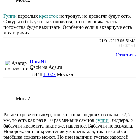
Гуппи
взрослых
креветок
не тронут, но креветят будут есть.
Сакуры и бабаулти так плодятся, что наверняка часть
потомства будет выживать. Особенно если в аквариуме есть
мох и ричия.
21/01/2013 06:51:48
#1762161
Ответить
DoraNi
Свой на Aqa.ru
18448
11627
Москва
Мона2
Размер креветят сакур, только что вышедших из икры, ~2,5
мм, то есть как раз в 10 раз меньше самцов
гуппи
Эндлера. У
бабаулти креветята такие же, наверное. Бабаулти не держала.
Новорождённый креветёнок уж очень мал, так что любая
рыбёшка сожрать может. Но при наличии густых зарослей