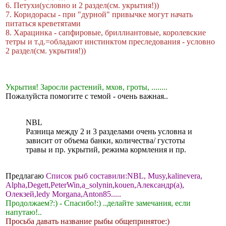
6. Петухи(условно и 2 раздел(см. укрытия!))
7. Коридорасы - при "дурной" привычке могут начать
питаться кревeтятами
8. Харацинка - сапфировые, бриллиантовые, королевские
тетры и т.д.=обладают инстинктом преследования - условно
2 раздел(см. укрытия!))
Укрытия! Заросли растений, мхов, гроты, ........
Пожалуйста помогите с темой - очень важная..
NBL
Разница между 2 и 3 разделами очень условна и
зависит от объема банки, количества/ густоты
травы и пр. укрытий, режима кормления и пр.
Предлагаю
Список рыб составили:NBL, Musy,kalinevera,
Alpha,Degett,PeterWin,a_solynin,kouen,Александр(а),
Олекзей,ledy Morgana,Anton85.....
Продолжаем?:) - Спасибо!:) ..делайте замечания, если
напутаю!..
Просьба давать название рыбы общепринятое:)