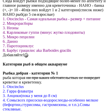
Сюда войдут рыбки подходящие более-менее по аппетиту и
главное размеру именно для кревeточника - НАНО - банка
(+, -)= 10 - 40л(в них войдут 1 и 2 категории(список ниже)
НАНО рыб(до 5 см-взрослые)
1. Otocinclus - Самая идеальная рыбка - размер + питание
2. Микрорасборы
3. Неоны
4. Карликовые гуппи (минус жутко плодовиты)
5. Микро пецилии
6. Данио
7. Паротоцинклус
8. Барбус грацилис аkа Barboides gracilis
Добавляйте!
Категории рыб в общем аквариуме
Рыбка добрая - категория № 1
рыба которая
ни при каких обстоятельствах не повредит
кревeтке и кревeтенку.
1. Otocinclus
2. Гарра флаватра
3. Анцики(пока у меня до 8 см)
4. Сомы:всех присоски-водорослееды-особенно мелкие
(бефортии,стурисомы, гастромизоны, и т.п.).Сомы
стекляные.