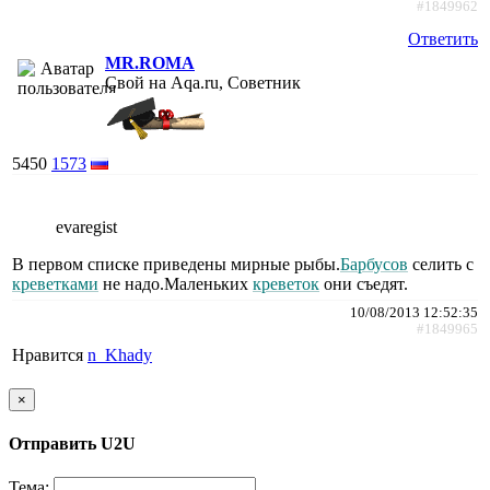
#1849962
Ответить
MR.ROMA
Свой на Aqa.ru, Советник
5450
1573
evaregist
В первом списке приведены мирные рыбы.
Барбусов
селить с
креветками
не надо.Маленьких
креветок
они съедят.
10/08/2013 12:52:35
#1849965
Нравится
n_Khady
×
Отправить U2U
Тема: