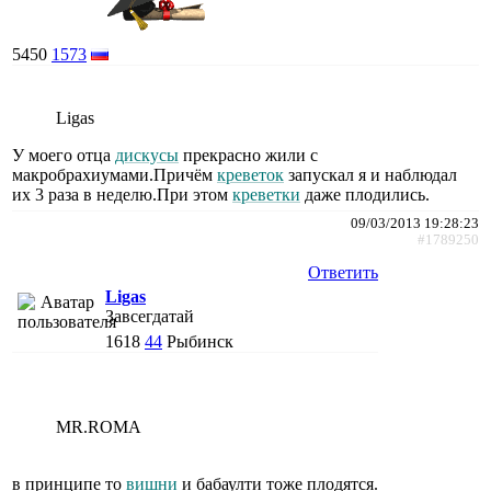
5450
1573
Ligas
У моего отца
дискусы
прекрасно жили с
макробрахиумами.Причём
креветок
запускал я и наблюдал
их 3 раза в неделю.При этом
креветки
даже плодились.
09/03/2013 19:28:23
#1789250
Ответить
Ligas
Завсегдатай
1618
44
Рыбинск
MR.ROMA
в принципе то
вишни
и бабаулти тоже плодятся.