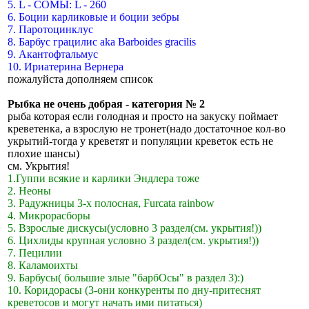
5. L - СОМЫ: L - 260
6. Боции карликовые и боции зебры
7. Паротоцинклус
8. Барбус грацилис аkа Barboides gracilis
9. Акантофтальмус
10. Ириатерина Вернера
пожалуйста дополняем список
Рыбка не очень добрая - категория № 2
рыба которая если голодная и просто на закуску поймает
кревeтенка, а взрослую не тронет(надо достаточное кол-во
укрытий-тогда у кревeтят и популяции кревeток есть не
плохие шансы)
см. Укрытия!
1.Гуппи всякие и карлики Эндлера тоже
2. Неоны
3. Радужницы 3-х полосная, Furcata rainbow
4. Микрорасборы
5. Взрослые дискусы(условно 3 раздел(см. укрытия!))
6. Цихлиды крупная условно 3 раздел(см. укрытия!))
7. Пецилии
8. Каламоихты
9. Барбусы( большие злые "барбОсы" в раздел 3):)
10. Коридорасы (3-они конкуренты по дну-притеснят
креветосов и могут начать ими питаться)