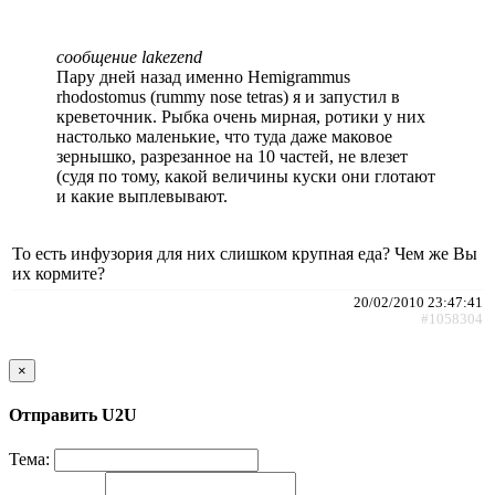
сообщение lakezend
Пару дней назад именно Hemigrammus
rhodostomus (rummy nose tetras) я и запустил в
креветочник. Рыбка очень мирная, ротики у них
настолько маленькие, что туда даже маковое
зернышко, разрезанное на 10 частей, не влезет
(судя по тому, какой величины куски они глотают
и какие выплевывают.
То есть инфузория для них слишком крупная еда? Чем же Вы
их кормите?
20/02/2010 23:47:41
#1058304
×
Отправить U2U
Тема: