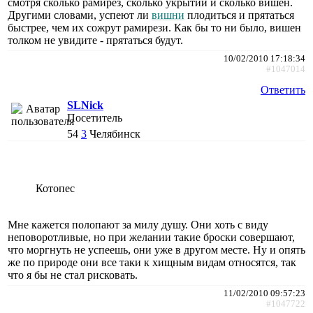
смотря сколько рамирез, сколько укрытий и сколько вишен.
Другими словами, успеют ли
вишни
плодиться и прятаться
быстрее, чем их сожрут рамирези. Как бы то ни было, вишен
толком не увидите - прятаться будут.
10/02/2010 17:18:34
#1047014
Ответить
SLNick
Посетитель
54
3
Челябинск
Котопес
Мне кажется полопают за милу душу. Они хоть с виду
неповоротливые, но при желании такие броски совершают,
что моргнуть не успеешь, они уже в другом месте. Ну и опять
же по природе они все таки к хищным видам относятся, так
что я бы не стал рисковать.
11/02/2010 09:57:23
#1047722