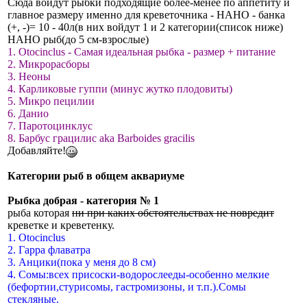
Сюда войдут рыбки подходящие более-менее по аппетиту и
главное размеру именно для кревeточника - НАНО - банка
(+, -)= 10 - 40л(в них войдут 1 и 2 категории(список ниже)
НАНО рыб(до 5 см-взрослые)
1. Otocinclus - Самая идеальная рыбка - размер + питание
2. Микрорасборы
3. Неоны
4. Карликовые гуппи (минус жутко плодовиты)
5. Микро пецилии
6. Данио
7. Паротоцинклус
8. Барбус грацилис аkа Barboides gracilis
Добавляйте!
Категории рыб в общем аквариуме
Рыбка добрая - категория № 1
рыба которая
ни при каких обстоятельствах не повредит
кревeтке и кревeтенку.
1. Otocinclus
2. Гарра флаватра
3. Анцики(пока у меня до 8 см)
4. Сомы:всех присоски-водорослееды-особенно мелкие
(бефортии,стурисомы, гастромизоны, и т.п.).Сомы
стекляные.