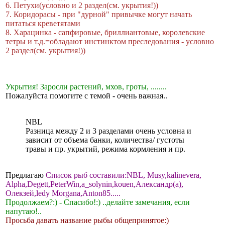
6. Петухи(условно и 2 раздел(см. укрытия!))
7. Коридорасы - при "дурной" привычке могут начать
питаться кревeтятами
8. Харацинка - сапфировые, бриллиантовые, королевские
тетры и т.д.=обладают инстинктом преследования - условно
2 раздел(см. укрытия!))
Укрытия! Заросли растений, мхов, гроты, ........
Пожалуйста помогите с темой - очень важная..
NBL
Разница между 2 и 3 разделами очень условна и
зависит от объема банки, количества/ густоты
травы и пр. укрытий, режима кормления и пр.
Предлагаю
Список рыб составили:NBL, Musy,kalinevera,
Alpha,Degett,PeterWin,a_solynin,kouen,Александр(а),
Олекзей,ledy Morgana,Anton85.....
Продолжаем?:) - Спасибо!:) ..делайте замечания, если
напутаю!..
Просьба давать название рыбы общепринятое:)