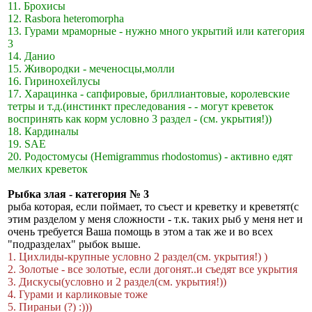
11. Брохисы
12. Rasbora heteromorpha
13. Гурами мраморные - нужно много укрытий или категория
3
14. Данио
15. Живородки - меченосцы,молли
16. Гиринохейлусы
17. Харацинка - сапфировые, бриллиантовые, королевские
тетры и т.д.(инстинкт преследования - - могут кревeток
воспринять как корм условно 3 раздел - (см. укрытия!))
18. Кардиналы
19. SAE
20. Родостомусы (Hemigrammus rhodostomus) - активно едят
мелких креветок
Рыбка злая - категория № 3
рыба которая, если поймает, то съест и кревeтку и кревeтят(с
этим разделом у меня сложности - т.к. таких рыб у меня нет и
очень требуется Ваша помощь в этом а так же и во всех
"подразделах" рыбок выше.
1. Цихлиды-крупные условно 2 раздел(см. укрытия!) )
2. Золотые - все золотые, если догонят..и съедят все укрытия
3. Дискусы(условно и 2 раздел(см. укрытия!))
4. Гурами и карликовые тоже
5. Пираньи (?) :)))