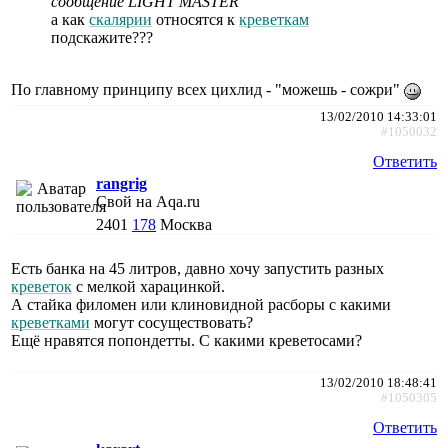
сообщение LIGHT MASTER
а как
скалярии
относятся к
креветкам
подскажите???
По главному принципу всех цихлид - "можешь - сожри"
13/02/2010 14:33:01
#1050032
Ответить
rangrig
Свой на Aqa.ru
2401
178
Москва
Есть банка на 45 литров, давно хочу запустить разных
креветок
с мелкой харацинкой.
А стайка филомен или клиновидной расборы с какими
креветками
могут сосуществовать?
Ещё нравятся попондетты. С какими креветосами?
13/02/2010 18:48:41
#1050305
Ответить