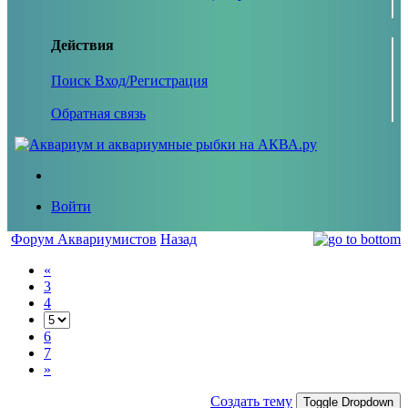
Действия
Поиск
Вход/Регистрация
Обратная связь
Войти
Форум Аквариумистов
Назад
«
3
4
6
7
»
Создать тему
Toggle Dropdown