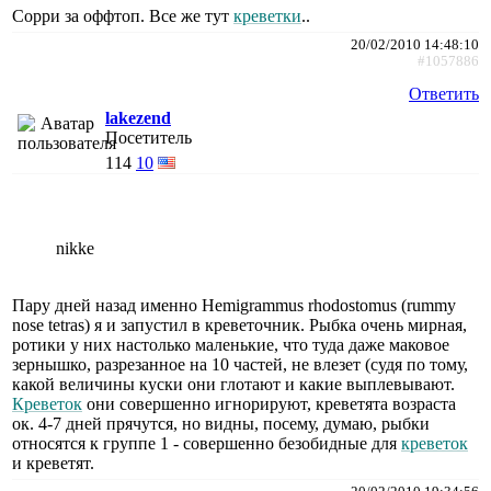
Сорри за оффтоп. Все же тут
креветки
..
20/02/2010 14:48:10
#1057886
Ответить
lakezend
Посетитель
114
10
nikke
Пару дней назад именно Hemigrammus rhodostomus (rummy
nose tetras) я и запустил в креветочник. Рыбка очень мирная,
ротики у них настолько маленькие, что туда даже маковое
зернышко, разрезанное на 10 частей, не влезет (судя по тому,
какой величины куски они глотают и какие выплевывают.
Креветок
они совершенно игнорируют, креветята возраста
ок. 4-7 дней прячутся, но видны, посему, думаю, рыбки
относятся к группе 1 - совершенно безобидные для
креветок
и креветят.