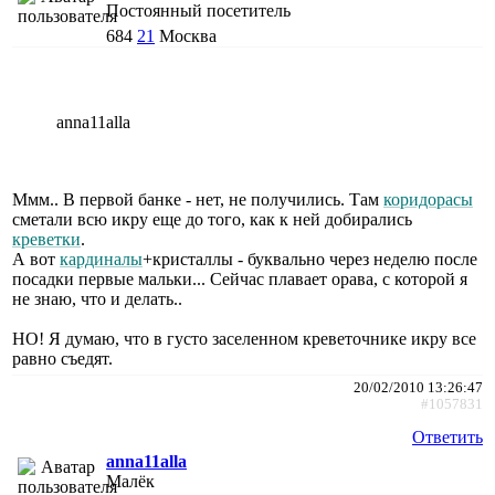
Постоянный посетитель
684
21
Москва
anna11alla
Ммм.. В первой банке - нет, не получились. Там
коридорасы
сметали всю икру еще до того, как к ней добирались
креветки
.
А вот
кардиналы
+кристаллы - буквально через неделю после
посадки первые мальки... Сейчас плавает орава, с которой я
не знаю, что и делать..
НО! Я думаю, что в густо заселенном креветочнике икру все
равно съедят.
20/02/2010 13:26:47
#1057831
Ответить
anna11alla
Малёк