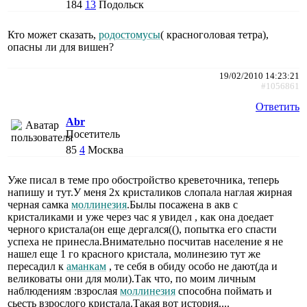
184
13
Подольск
Кто может сказать,
родостомусы
( красноголовая тетра),
опасны ли для вишен?
19/02/2010 14:23:21
#1056861
Ответить
Abr
Посетитель
85
4
Москва
Уже писал в теме про обостройство креветочника, теперь
напишу и тут.У меня 2х кристаликов слопала наглая жирная
черная самка
моллинезия
.Былы посажена в акв с
кристаликами и уже через час я увидел , как она доедает
черного кристала(он еще дергался((), попытка его спасти
успеха не принесла.Внимательно посчитав население я не
нашел еще 1 го красного кристала, молинезию тут же
пересадил к
аманкам
, те себя в обиду особо не дают(да и
великоваты они для моли).Так что, по моим личным
наблюдениям :взрослая
моллинезия
способна поймать и
сьесть взрослого кристала.Такая вот история....