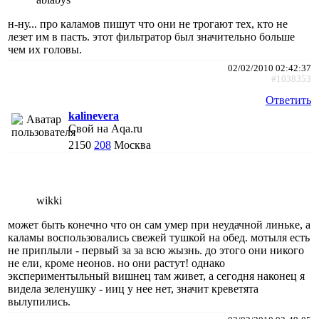
н-ну... про каламов пишут что они не трогают тех, кто не
лезет им в пасть. этот фильтратор был значительно больше
чем их головы.
02/02/2010 02:42:37
#1038353
Ответить
kalinevera
Свой на Aqa.ru
2150
208
Москва
wikki
может быть конечно что он сам умер при неудачной линьке, а
каламы воспользовались свежей тушкой на обед. мотыля есть
не приплыли - первый за за всю жызнь. до этого они никого
не ели, кроме неонов. но они растут! однако
экспериментыльный вишнец там живет, а сегодня наконец я
видела зеленушку - ииц у нее нет, значит креветята
вылупились.