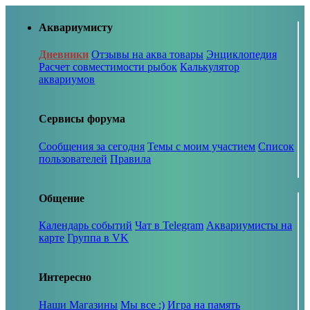
Аквариумисту
Дневники
Отзывы на аква товары
Энциклопедия
Расчет совместимости рыбок
Калькулятор
аквариумов
Сервисы форума
Сообщения за сегодня
Темы с моим участием
Список
пользователей
Правила
Общение
Календарь событий
Чат в Telegram
Аквариумисты на
карте
Группа в VK
Интересно
Наши Магазины
Мы все :)
Игра на память