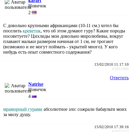
karart
Новичок
2
С довольно крупными африканцами (10-11 см.) хотел бы
поселить
креветок
, что об этом думают гуру? Какие породы
посоветуете? Цихлиды мои довольно миролюбивы, вокруг
плавают мальки размером начиная от 1 см, не трогают
(возможно и не могут поймать - укрытий много). У кого
нибудь есть опыт совместного содержания?
15/02/2010 11:17:10
#1051900
Ответить
Natrixe
Новичок
4
мраморный гурами
абсолютное зло: сожрали бабаульти моих
за милу душу.
15/02/2010 17:39:16
#1052323