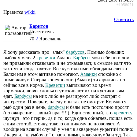
20/02/2010 19:34:56
#1058071
Нравится
wikki
Ответить
Баритон
Посетитель
70
2
Ярославль
Я хочу рассказать про "злых"
барбусов
. Помимо больших
рыбок у меня 2
креветки
Амано.
Барбусы
мои себе ни в чем
не привыкли отказывать и не отказывают, в смысле едят что
захотят и когда захотят. Все кустики ими обглоданы слегка.
Балки им в этом активно помогают.
Аманки
спокойно с
ними живут. Сперва конечно они (Амаки) тихарились, но
сейчас все в норме.
Креветки
выплывают во время
кормежки, ловят хлопья и утаскивают их на кустики, там
едят.
Барбусы
на них либо не реагируют либо смотрят с
интересом. Поверьте, на еду они так не смотрят. Кормлю я
рыб один раз в день,
барбусы
и балы есть постоянно просят
(но ожирение главный враг!!!!). Единственный, кто
креветку
шугнул - это птерик, да и то, когда одна обнаглев, пошла есть
с ним его таблеточку, такого он никому не позволяет. А
вообще на всякий случай у меня в аквариуме укрытий полно:
2 каряги, "клумбочки" с растениями, кокос-клумба и т.д. Так