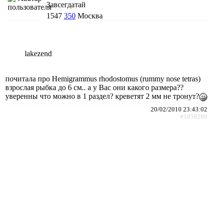
Завсегдатай
1547
350
Москва
lakezend
почитала про Hemigrammus rhodostomus (rummy nose tetras)
взрослая рыбка до 6 см.. а у Вас они какого размера??
уверенны что можно в 1 раздел? креветят 2 мм не тронут?
20/02/2010 23:43:02
#1058299