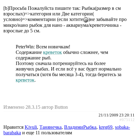
[b]Просьба Пожалуйста пишите так: Рыбка(размер в см
взрослых)=>категория или Две категории(
условно)=>комментарии (если хотите
)не забывайте про
микро/нано рыбок для нано - аквaриума/кревeточника -
взрослые до 5 см.
PeterWin: Всем новичкам!
Содержание
креветок
обычно сложнее, чем
содержание рыб.
Поэтому сначала потренируйтесь на более
живучих рыбах. И если всё у вас будет нормально
получаться (хотя бы месяца 3-4), тогда беритесь за
креветок
.
Изменено 28.3.15 автор Button
21/11/2009 23:20:11
#975112
Нравится
Kivuli
,
Танянечка
,
ВладимиРыбка
,
kreg69
,
sobaka-
barabaka
и еще
11 пользователям