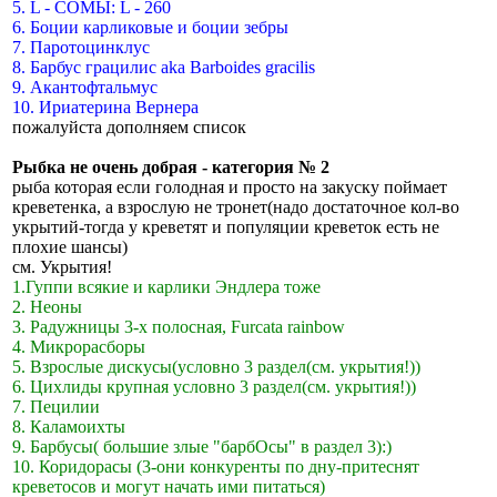
5. L - СОМЫ: L - 260
6. Боции карликовые и боции зебры
7. Паротоцинклус
8. Барбус грацилис аkа Barboides gracilis
9. Акантофтальмус
10. Ириатерина Вернера
пожалуйста дополняем список
Рыбка не очень добрая - категория № 2
рыба которая если голодная и просто на закуску поймает
кревeтенка, а взрослую не тронет(надо достаточное кол-во
укрытий-тогда у кревeтят и популяции кревeток есть не
плохие шансы)
см. Укрытия!
1.Гуппи всякие и карлики Эндлера тоже
2. Неоны
3. Радужницы 3-х полосная, Furcata rainbow
4. Микрорасборы
5. Взрослые дискусы(условно 3 раздел(см. укрытия!))
6. Цихлиды крупная условно 3 раздел(см. укрытия!))
7. Пецилии
8. Каламоихты
9. Барбусы( большие злые "барбОсы" в раздел 3):)
10. Коридорасы (3-они конкуренты по дну-притеснят
креветосов и могут начать ими питаться)