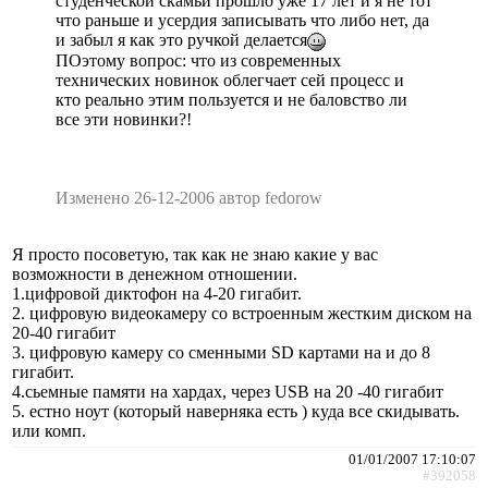
студенческой скамьи прошло уже 17 лет и я не тот
что раньше и усердия записывать что либо нет, да
и забыл я как это ручкой делается
ПОэтому вопрос: что из современных
технических новинок облегчает сей процесс и
кто реально этим пользуется и не баловство ли
все эти новинки?!
Изменено 26-12-2006 автор fedorow
Я просто посоветую, так как не знаю какие у вас
возможности в денежном отношении.
1.цифровой диктофон на 4-20 гигабит.
2. цифровую видеокамеру со встроенным жестким диском на
20-40 гигабит
3. цифровую камеру со сменными SD картами на и до 8
гигабит.
4.сьемные памяти на хардах, через USB на 20 -40 гигабит
5. естно ноут (который наверняка есть ) куда все скидывать.
или комп.
01/01/2007 17:10:07
#392058