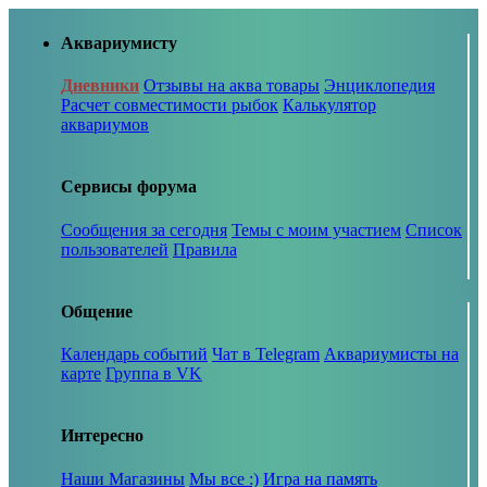
Аквариумисту
Дневники
Отзывы на аква товары
Энциклопедия
Расчет совместимости рыбок
Калькулятор
аквариумов
Сервисы форума
Сообщения за сегодня
Темы с моим участием
Список
пользователей
Правила
Общение
Календарь событий
Чат в Telegram
Аквариумисты на
карте
Группа в VK
Интересно
Наши Магазины
Мы все :)
Игра на память