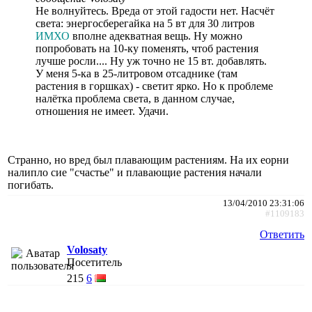
Не волнуйтесь. Вреда от этой гадости нет. Насчёт
света: энергосберегайка на 5 вт для 30 литров
ИМХО
вполне адекватная вещь. Ну можно
попробовать на 10-ку поменять, чтоб растения
лучше росли.... Ну уж точно не 15 вт. добавлять.
У меня 5-ка в 25-литровом отсаднике (там
растения в горшках) - светит ярко. Но к проблеме
налётка проблема света, в данном случае,
отношения не имеет. Удачи.
Странно, но вред был плавающим растениям. На их еорни
налипло сие "счастье" и плавающие растения начали
погибать.
13/04/2010 23:31:06
#1109183
Ответить
Volosaty
Посетитель
215
6