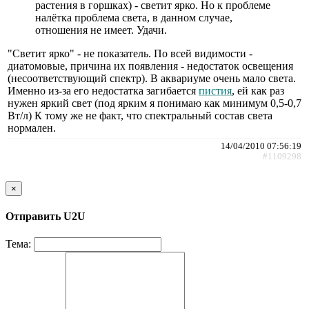
растения в горшках) - светит ярко. Но к проблеме
налётка проблема света, в данном случае,
отношения не имеет. Удачи.
"Светит ярко" - не показатель. По всей видимости -
диатомовые, причина их появления - недостаток освещения
(несоответствующий спектр). В аквариуме очень мало света.
Именно из-за его недостатка загибается
пистия
, ей как раз
нужен яркий свет (под ярким я понимаю как минимум 0,5-0,7
Вт/л) К тому же не факт, что спектральный состав света
нормален.
14/04/2010 07:56:19
#1109298
×
Отправить U2U
Тема: