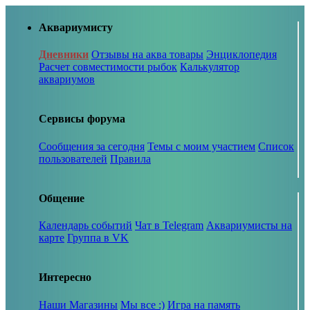
Аквариумисту
Дневники
Отзывы на аква товары
Энциклопедия
Расчет совместимости рыбок
Калькулятор
аквариумов
Сервисы форума
Сообщения за сегодня
Темы с моим участием
Список
пользователей
Правила
Общение
Календарь событий
Чат в Telegram
Аквариумисты на
карте
Группа в VK
Интересно
Наши Магазины
Мы все :)
Игра на память