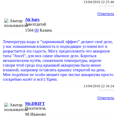
13/04/2010 22:25:46
#1109120
Ответить
Ak bars
Завсегдатай
1504
69
Казань
Температура воды и "парниковый эффект" делают своё дело,
у вас повышенная влажность и подходящие условия вот и
разрастается эта гадость. Могу предположить что аквариум
типа "Juwel", для них самое обычное дело. Бороться
механическим путём, снижением температуры, короче
говоря чтоб среда под крышкой аквариума была менее
влажной, например оставлять крышку открытой на день.
Мне подобное не особо мешает при чистке аквариума просто
соскребаю налёт и всё:) Удачи.
13/04/2010 22:34:24
#1109132
Ответить
Mr.DRIFT
Посетитель
98
Иваново