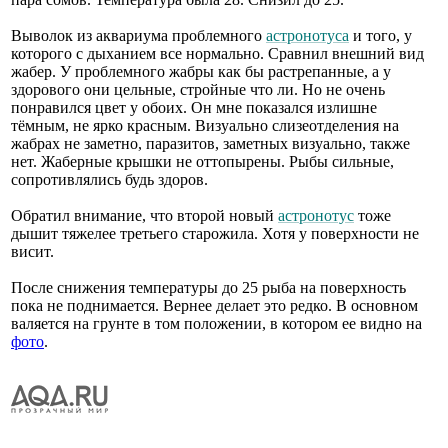
Выволок из аквариума проблемного
астронотуса
и того, у
которого с дыханием все нормально. Сравнил внешний вид
жабер. У проблемного жабры как бы растрепанные, а у
здорового они цельные, стройные что ли. Но не очень
понравился цвет у обоих. Он мне показался излишне
тёмным, не ярко красным. Визуально слизеотделения на
жабрах не заметно, паразитов, заметных визуально, также
нет. Жаберные крышки не оттопырены. Рыбы сильные,
сопротивлялись будь здоров.
Обратил внимание, что второй новый
астронотус
тоже
дышит тяжелее третьего старожила. Хотя у поверхности не
висит.
После снижения температуры до 25 рыба на поверхность
пока не поднимается. Вернее делает это редко. В основном
валяется на грунте в том положении, в котором ее видно на
фото
.