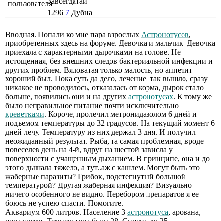
Завсегдатай
1296
7
Дубна
Вводная. Попали ко мне пара взрослых
Астронотусов
,
приобретенных здесь на форуме. Девочка и мальчик. Девочка
приехала с характерными дырочками на голове. Не
истощенная, без внешних следов бактериальной инфекции и
других проблем. Вяловатая только малость, но аппетит
хороший был. Пока суть да дело, лечение, так вышло, сразу
никакое не проводилось, отказалась от корма, дырок стало
больше, появились они и на других
астронотусах
. К тому же
было неправильное питание почти исключительно
креветками
. Короче, пролечил метронидазолом 6 дней и
подъемом температуры до 32 градусов. На текущий момент 6
дней лечу. Температуру из них держал 3 дня. И получил
неожиданный результат. Рыба, та самая проблемная, вроде
повеселев день на 4-й, вдруг на шестой зависла у
поверхности с учащенным дыханием. В принципе, она и до
этого дышала тяжело, а тут..аж с кашлем. Могут быть это
жаберные паразиты? Грибок, подстегнутый большой
температурой? Другая жаберная инфекция? Визуально
ничего особенного не видно. Перебором препаратов я ее
боюсь не успею спасти. Помогите.
Аквариум 600 литров. Население 3
астронотуса
, арована,
пара сомов. Температура была 28. Снизил до 25.