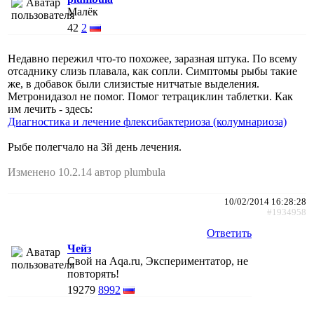
Малёк
42
2
Недавно пережил что-то похожее, заразная штука. По всему
отсаднику слизь плавала, как сопли. Симптомы рыбы такие
же, в добавок были слизистые нитчатые выделения.
Метронидазол не помог. Помог тетрациклин таблетки. Как
им лечить - здесь:
Диагностика и лечение флексибактериоза (колумнариоза)
Рыбе полегчало на 3й день лечения.
Изменено 10.2.14 автор plumbula
10/02/2014 16:28:28
#1934958
Ответить
Чейз
Свой на Aqa.ru, Экспериментатор, не
повторять!
19279
8992