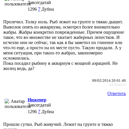
Завсегдатай
1296
7
Дубна
Пролечил. Толку ноль. Рыб лежит на грунте и тяжко дышит.
Выволок опять из аквариума, осмотрел более внимательно
жабры. Жабры конкретно поврежденные. Причем ощущение
такое, что во множестве не хватает жаберных лепестков. И
исчезли они не сейчас, так как я бы заметил их гниение или
что-то еще, а просто на их месте пусто. Такую продали. А у
меня ситуация, при таких-то жабрах, закономерно
осложнилась.
Пока посадил рыбину в аквариум с мощной аэрацией. Не
жилец ведь, да?
09/02/2014 20:01:40
#1934616
Ответить
Инженер
Завсегдатай
1296
7
Дубна
Прошли сутки. Рыб живучий. Лежит на грунте и тяжко