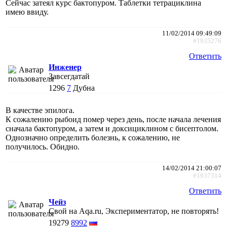
Сейчас затеял курс бактопуром. Таблетки тетрациклина
имею ввиду.
11/02/2014 09:49:09
#1935276
Ответить
Инженер
Завсегдатай
1296
7
Дубна
В качестве эпилога.
К сожалению рыбоид помер через день, после начала лечения
сначала бактопуром, а затем и доксициклином с бисептолом.
Однозначно определить болезнь, к сожалению, не
получилось. Обидно.
14/02/2014 21:00:07
#1937314
Ответить
Чейз
Свой на Aqa.ru, Экспериментатор, не повторять!
19279
8992