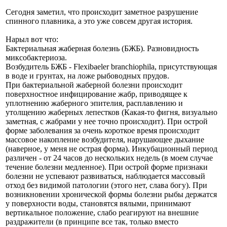
Сегодня заметил, что происходит заметное разрушение
спинного плавника, а это уже совсем другая история.
Нарыл вот что:
Бактериальная жаберная болезнь (БЖБ). Разновидность
миксобактериоза.
Возбудитель БЖБ - Flexibaeler branchiophila, присутствующая
в воде и грунтах, на ложе рыбоводных прудов.
При бактериальной жаберной болезни происходит
поверхностное инфицирование жабр, приводящее к
уплотнению жаберного эпителия, расплавлению и
утолщению жаберных лепестков (Какая-то фигня, визуально
заметная, с жабрами у нее точно происходит). При острой
форме заболевания за очень короткое время происходит
массовое накопление возбудителя, нарушающее дыхание
(наверное, у меня не острая форма). Инкубационный период
различен - от 24 часов до нескольких недель (в моем случае
течение болезни медленное). При острой форме признаки
болезни не успевают развиваться, наблюдается массовый
отход без видимой патологии (этого нет, слава богу). При
возникновении хронической формы болезни рыбы держатся
у поверхности воды, становятся вялыми, принимают
вертикальное положение, слабо реагируют на внешние
раздражители (в принципе все так, только вместо