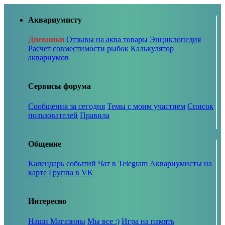
Аквариумисту
Дневники
Отзывы на аква товары
Энциклопедия
Расчет совместимости рыбок
Калькулятор
аквариумов
Сервисы форума
Сообщения за сегодня
Темы с моим участием
Список
пользователей
Правила
Общение
Календарь событий
Чат в Telegram
Аквариумисты на
карте
Группа в VK
Интересно
Наши Магазины
Мы все :)
Игра на память