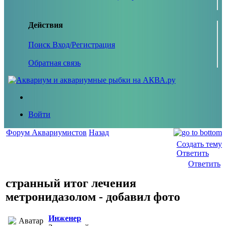
Действия
Поиск
Вход/Регистрация
Обратная связь
Войти
Форум Аквариумистов
Назад
Создать тему
Ответить
Ответить
странный итог лечения
метронидазолом - добавил фото
Инженер