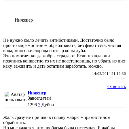
Инженер
Не нужно было лечить антиботиками. Достаточно было
просто мирамистином обрабатывать, без фанатизма, чистая
вода, много кислорода и отвар коры дуба.
Это помогает когда жабры страдают. Если правда они
пожглись конкретно то их не восстановишь, но убрать из них
каку, заживить и дать остаткам заработать, можно.
14/02/2014 21:16:36
#1937332
Ответить
Инженер
Завсегдатай
1296
7
Дубна
Жаль сразу не пришло в голову жабры мирамистином
обработать.
Но мне кажется, что проблема была системная. Я жабры