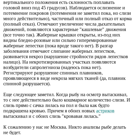
вертикального положения есть склонность поплавать
головой вниз под 45 градусов). Наблюдается ослизнение и
потемнение покровов (потемнения не заметил пока, но слизи
много действительно), частичный или полный отказ от корма
(полный отказ). Отмечают увеличение числа дыхательных
движений, появляются характерные "кашлевые" движения
(все точно так). Жаберные крышки открыты, из-под них
видны бледно-розовые или сильно гиперемированные
жаберные лепестки (пока вроде такого нет). В разгар
заболевания отмечают слипание жаберных лепестков,
развивается некроз (нарушение стройности рядов лепестков
налицо). На некротизированных участках появляются
возбудители сапролегниоза (надеюсь пока нет).
Регистрируют разрушение спинных плавников,
проявляющееся в виде некроза мягких тканей (да, плавник
спинной разрушается).
Еще следующее заметил. Когда рыбу на осмотр вытаскивал,
то с нее действительно было кошмарное количество слизи. И
слизь прямо с сачка лилась на пол и была как будто
подкрашена кровью. Причем я обоих новых
астриков
вытаскивал и с обоих слизь "кровавая лилась."
К сожалению у нас не Москва. Никто анализы рыбе делать
не будет.