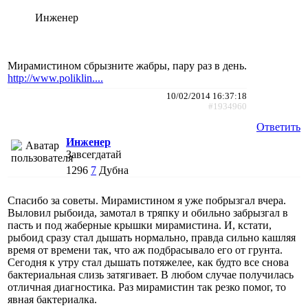
Инженер
Мирамистином сбрызните жабры, пару раз в день.
http://www.poliklin....
10/02/2014 16:37:18
#1934960
Ответить
Инженер
Завсегдатай
1296
7
Дубна
Спасибо за советы. Мирамистином я уже побрызгал вчера.
Выловил рыбоида, замотал в тряпку и обильно забрызгал в
пасть и под жаберные крышки мирамистина. И, кстати,
рыбоид сразу стал дышать нормально, правда сильно кашляя
время от времени так, что аж подбрасывало его от грунта.
Сегодня к утру стал дышать потяжелее, как будто все снова
бактериальная слизь затягивает. В любом случае получилась
отличная диагностика. Раз мирамистин так резко помог, то
явная бактериалка.