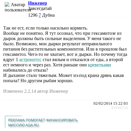
Инженер
Завсегдатай
1296
7
Дубна
Так не ест, если только насильно кормить.
Вообще не понятно. Я тут осознал, что при гексамитозе из
дырок должны быть сильные выделения. У меня такого не
было. Возможно, мои дырки результат неправильного
питания без растительных компонентов. Или в прошлом был
гексамитоз. Чего-то не хватает, вот и дырки. Но почему тогда
вдруг 1
астронотус
стал вялым и отказался от еды, а второй
ест немного и через раз. Хотя раньше они
креветками
набивались до отказа?
И дыхание стало тяжелым. Может из-под крана дрянь какая
попала? Но другим рыбам хорошо.
Изменено 2.2.14 автор Инженер
02/02/2014 15:22:03
#1930234