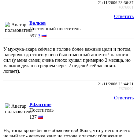
21/11/2006 23:36:37
#376001
Ответить
Волков
Постоянный посетитель
597
3
У мужука-акара сейчас в голове более важные цели и потом,
наверняка до этого у него был отменный аппетит! накопил
сил (у меня самец очень плохо кушал примерно 2 месяца, но
мальков делал в среднем через 2 недели! сейчас опять
лопает).
21/11/2006 23:44:21
#376006
Ответить
Pdzaccone
Посетитель
137
Ну, тогда вроде бы все объясняется! Жаль, что у него ничего
не выйдет - девочка явно не готова к такому сближению...