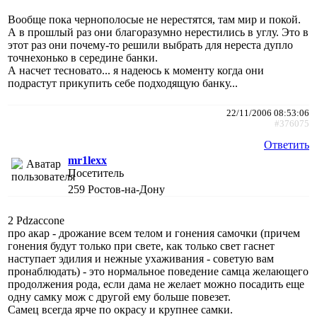
Вообще пока чернополосые не нерестятся, там мир и покой.
А в прошлый раз они благоразумно нерестились в углу. Это в
этот раз они почему-то решили выбрать для нереста дупло
точнехонько в середине банки.
А насчет тесновато... я надеюсь к моменту когда они
подрастут прикупить себе подходящую банку...
22/11/2006 08:53:06
#376075
Ответить
mr1lexx
Посетитель
259
Ростов-на-Дону
2 Pdzaccone
про акар - дрожание всем телом и гонения самочки (причем
гонения будут только при свете, как только свет гаснет
наступает эдилия и нежные ухаживания - советую вам
пронаблюдать) - это нормальное поведение самца желающего
продолжения рода, если дама не желает можно посадить еще
одну самку мож с другой ему больше повезет.
Самец всегда ярче по окрасу и крупнее самки.