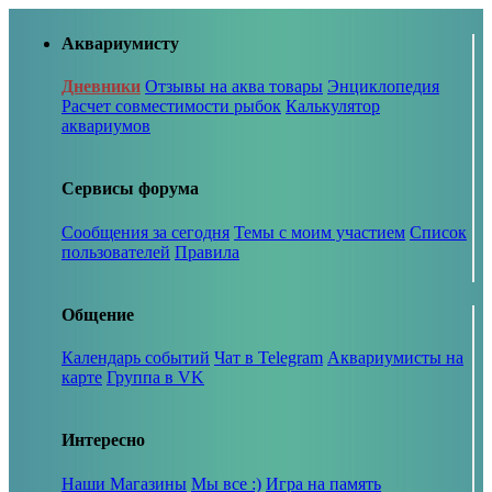
Аквариумисту
Дневники
Отзывы на аква товары
Энциклопедия
Расчет совместимости рыбок
Калькулятор
аквариумов
Сервисы форума
Сообщения за сегодня
Темы с моим участием
Список
пользователей
Правила
Общение
Календарь событий
Чат в Telegram
Аквариумисты на
карте
Группа в VK
Интересно
Наши Магазины
Мы все :)
Игра на память