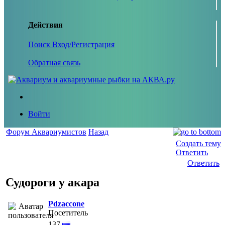
Действия
Поиск
Вход/Регистрация
Обратная связь
Войти
Форум Аквариумистов
Назад
Создать тему
Ответить
Ответить
Судороги у акара
Pdzaccone
Посетитель
137