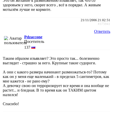
Это он желание к размножению изъявляет, так что со
здоровьем у него, скорее всего , всё в порядке. А живым
мотылём лучше не кормите.
21/11/2006 21:02:51
#375941
Ответить
Pdzaccone
Посетитель
137
Таким образом изъявляет? Это просто так... болезненно
выглядит - страшно за него. Крупные такие судороги.
А они с какого размера начинают размножаться-то? Потому
как он у меня еще маленький - в пределах 5 сантиметров, как
мне кажется - не рано ему?
А девочку свою он терроризирует все время и она вообще не
растет... и бледная. В то время как он ТАКИМ цветом
налился!
Спасибо!