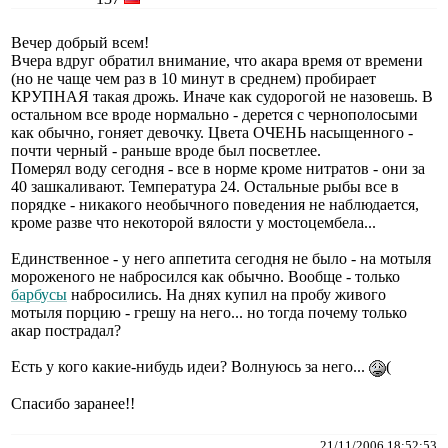
Вечер добрый всем!
Вчера вдруг обратил внимание, что акара время от времени
(но не чаще чем раз в 10 минут в среднем) пробирает
КРУПНАЯ такая дрожь. Иначе как судорогой не назовешь. В
остальном все вроде нормально - дерется с чернополосыми
как обычно, гоняет девочку. Цвета ОЧЕНЬ насыщенного -
почти черный - раньше вроде был посветлее.
Померял воду сегодня - все в норме кроме нитратов - они за
40 зашкаливают. Температура 24. Остальные рыбы все в
порядке - никакого необычного поведения не наблюдается,
кроме разве что некоторой вялости у мостоцембела...
Единственное - у него аппетита сегодня не было - на мотыля
мороженого не набросился как обычно. Вообще - только
барбусы
набросились. На днях купил на пробу живого
мотыля порцию - грешу на него... но тогда почему только
акар пострадал?
Есть у кого какие-нибудь идеи? Волнуюсь за него...
(
Спасибо заранее!!
21/11/2006 18:52:53