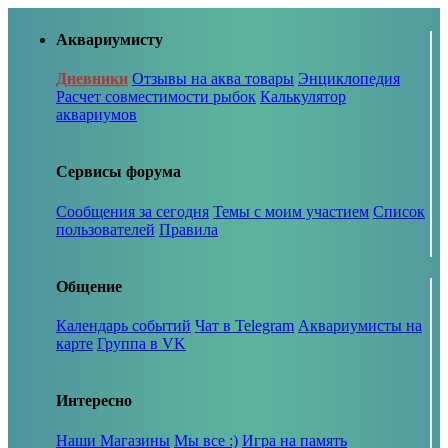
Аквариумисту
Дневники
Отзывы на аква товары
Энциклопедия
Расчет совместимости рыбок
Калькулятор
аквариумов
Сервисы форума
Сообщения за сегодня
Темы с моим участием
Список
пользователей
Правила
Общение
Календарь событий
Чат в Telegram
Аквариумисты на
карте
Группа в VK
Интересно
Наши Магазины
Мы все :)
Игра на память