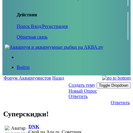
Действия
Поиск
Вход/Регистрация
Обратная связь
Войти
Форум Аквариумистов
Назад
Создать тему
Toggle Dropdown
Новый Опрос
Ответить
Ответить
Суперскидки!
DNK
Свой на Aqa.ru, Советник