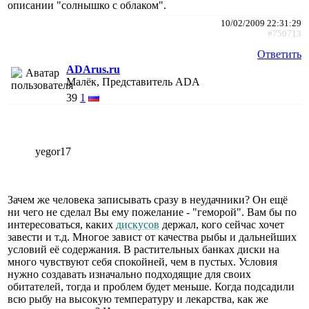
описании "солнышко с облаком".
10/02/2009 22:31:29
#750713
Ответить
ADArus.ru
Малёк, Представитель ADA
39
1
yegor17
Зачем же человека записывать сразу в неудачники? Он ещё
ни чего не сделал Вы ему пожелание - "геморой". Вам бы по
интересоваться, каких
дискусов
держал, кого сейчас хочет
завести и т.д. Многое завист от качества рыбы и дальнейших
условий её содержания. В растительных банках диски на
много чувствуют себя спокойней, чем в пустых. Условия
нужно создавать изначально подходящие для своих
обитателей, тогда и проблем будет меньше. Когда подсадили
всю рыбу на высокую температуру и лекарства, как же