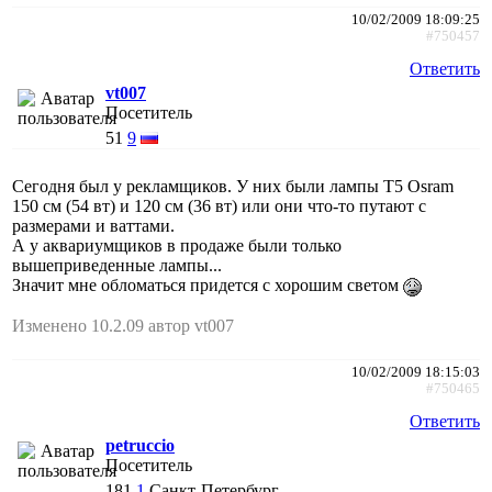
10/02/2009 18:09:25
#750457
Ответить
vt007
Посетитель
51
9
Сегодня был у рекламщиков. У них были лампы Т5 Osram
150 см (54 вт) и 120 см (36 вт) или они что-то путают с
размерами и ваттами.
А у аквариумщиков в продаже были только
вышеприведенные лампы...
Значит мне обломаться придется с хорошим светом
Изменено 10.2.09 автор vt007
10/02/2009 18:15:03
#750465
Ответить
petruccio
Посетитель
181
1
Санкт-Петербург