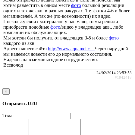
хотим разместить в одном месте
фото
большой резолюции
одних и тех же акв. в разных ракурсах. Т.е. фотки 4-6 и более
мегапикселей. А так же (по-возможности) их видео.
Поскольку своих материалов у нас мало, то мы решили
приобрести подобные
фото
/видео у владельцев акв., либо
компаний их обслуживающих.
Мы хотели бы получить от владельцев 3-5 и более
фото
каждого из акв.
Адресс нашего сайта
http://www.aquamel.c...
Через пару дней
мы надеемся довести его до нормального состояния.
Надеюсь на взаимовыгодное сотрудничество.
Всеволод
24/02/2014 23:53:58
#1942418
×
Отправить U2U
Тема: