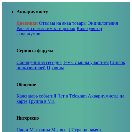
Аквариумисту
Дневники
Отзывы на аква товары
Энциклопедия
Расчет совместимости рыбок
Калькулятор
аквариумов
Сервисы форума
Сообщения за сегодня
Темы с моим участием
Список
пользователей
Правила
Общение
Календарь событий
Чат в Telegram
Аквариумисты на
карте
Группа в VK
Интересно
Наши Магазины
Мы все :)
Игра на память