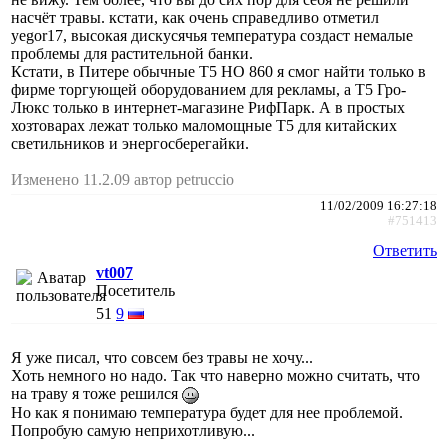
насчёт травы. кстати, как очень справедливо отметил
yegor17, высокая дискусячья температура создаст немалые
проблемы для растительной банки.
Кстати, в Питере обычные Т5 НО 860 я смог найти только в
фирме торгующей оборудованием для рекламы, а Т5 Гро-
Люкс только в интернет-магазине РифПарк. А в простых
хозтоварах лежат только маломощные Т5 для китайских
светильников и энергосберегайки.
Изменено 11.2.09 автор petruccio
11/02/2009 16:27:18
#751413
Ответить
vt007
Посетитель
51
9
Я уже писал, что совсем без травы не хочу...
Хоть немного но надо. Так что наверно можно считать, что
на траву я тоже решился
Но как я понимаю температура будет для нее проблемой.
Попробую самую неприхотливую...