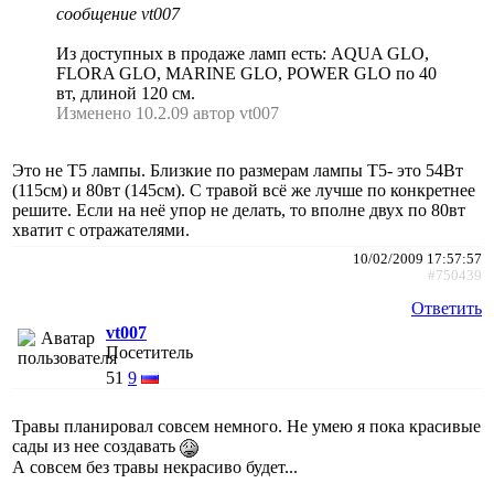
сообщение vt007
Из доступных в продаже ламп есть: AQUA GLO,
FLORA GLO, MARINE GLO, POWER GLO по 40
вт, длиной 120 см.
Изменено 10.2.09 автор vt007
Это не Т5 лампы. Близкие по размерам лампы Т5- это 54Вт
(115см) и 80вт (145см). С травой всё же лучше по конкретнее
решите. Если на неё упор не делать, то вполне двух по 80вт
хватит с отражателями.
10/02/2009 17:57:57
#750439
Ответить
vt007
Посетитель
51
9
Травы планировал совсем немного. Не умею я пока красивые
сады из нее создавать
А совсем без травы некрасиво будет...