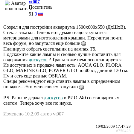
vt007
Посетитель
51
9
Созрел я для постройки аквариума 1500х600х550 (ДхШхВ).
Стекла заказал. Теперь вот думаю надо закупаться
материалами для изготовления крышки. Перечитал почти
весь форум, но запутался еще больше
Планирую собрать светильник на лампах Т5.
Подскажите какие лампы и сколько лучше поставить для
содержания
дискусов
? Травы тоже немного планируется...
Из доступных в продаже ламп есть: AQUA GLO, FLORA
GLO, MARINE GLO, POWER GLO по 40 вт, длиной 120 см.
Ну и есть еще разные OSRAM.
Спецы рекомендуют еще ставить лампы в определенном
порядке... Это меня совсем запутало
P.S. Раньше держал
дискусов
в РИО 240 со стандартным
светом. Теперь хочу все по науке.
Изменено 10.2.09 автор vt007
10/02/2009 17:47:29
#750428