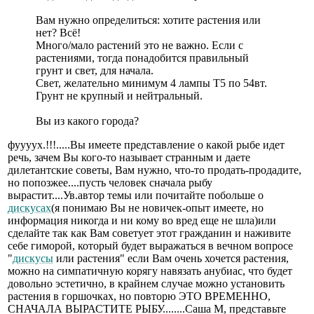
Вам нужно определиться: хотите растения или
нет? Всё!
Много/мало растений это не важно. Если с
растениями, тогда понадобится правильный
грунт и свет, для начала.
Свет, желательно минимум 4 лампы Т5 по 54вт.
Грунт не крупный и нейтральный.
Вы из какого города?
фуууух.!!!.....Вы имеете представление о какой рыбе идет
речь, зачем Вы кого-то называет странным и даете
дилетантские советы, Вам нужно, что-то продать-продадите,
но попозжее....пусть человек сначала рыбу
вырастит....Ув.автор темы или почитайте побольше о
дискусах
(я понимаю Вы не новичек-опыт имеете, но
информация никогда и ни кому во вред еще не шла)или
сделайте так как Вам советует этот гражданин и наживите
себе гиморой, который будет выражаться в вечном вопросе
"
дискусы
или растения" если Вам очень хочется растения,
можно на симпатичную корягу навязать анубиас, что будет
довольно эстетично, в крайнем случае можно установить
растения в горшочках, но повторю ЭТО ВРЕМЕННО,
СНАЧАЛА ВЫРАСТИТЕ РЫБУ........Саша М, представьте