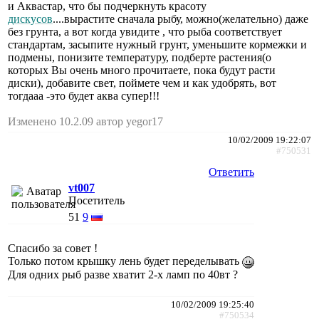
и Аквастар, что бы подчеркнуть красоту
дискусов
....вырастите сначала рыбу, можно(желательно) даже
без грунта, а вот когда увидите , что рыба соответствует
стандартам, засыпите нужный грунт, уменьшите кормежки и
подмены, понизите температуру, подберте растения(о
которых Вы очень много прочитаете, пока будут расти
диски), добавите свет, поймете чем и как удобрять, вот
тогдааа -это будет аква супер!!!
Изменено 10.2.09 автор yegor17
10/02/2009 19:22:07
#750531
Ответить
vt007
Посетитель
51
9
Спасибо за совет !
Только потом крышку лень будет переделывать
Для одних рыб разве хватит 2-х ламп по 40вт ?
10/02/2009 19:25:40
#750534