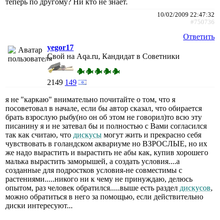
теперь по другому? Ни кто не знает.
10/02/2009 22:47:32
#750736
Ответить
yegor17
Свой на Aqa.ru, Кандидат в Советники
2149
149
я не "каркаю" внимательно почитайте о том, что я
посоветовал в начале, если бы автор сказал, что обирается
брать взрослую рыбу(но он об этом не говорил)то всю эту
писанину я и не затевал бы и полностью с Вами согласился
так как считаю, что
дискусы
могут жить и прекрасно себя
чувствовать в голандском аквариуме но ВЗРОСЛЫЕ, но их
же надо вырастить и вырастить не абы как, купив хорошего
малька вырастить заморышей, а создать условия....а
созданные для подростков условия-не совместимы с
растениями.....никого ни к чему не принуждаю, делюсь
опытом, раз человек обратился.....выше есть раздел
дискусов
,
можно обратиться в него за помощью, если действительно
диски интересуют...