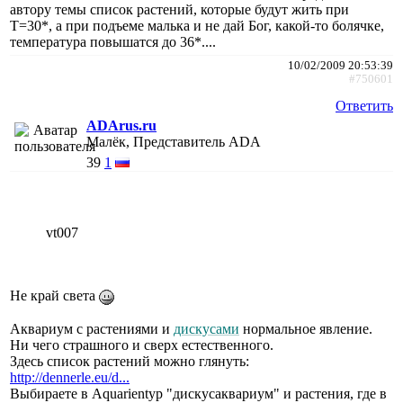
автору темы список растений, которые будут жить при
Т=30*, а при подъеме малька и не дай Бог, какой-то болячке,
температура повышатся до 36*....
10/02/2009 20:53:39
#750601
Ответить
ADArus.ru
Малёк, Представитель ADA
39
1
vt007
Не край света
Аквариум с растениями и
дискусами
нормальное явление.
Ни чего страшного и сверх естественного.
Здесь список растений можно глянуть:
http://dennerle.eu/d...
Выбираете в Aquarientyp "дискусаквариум" и растения, где в