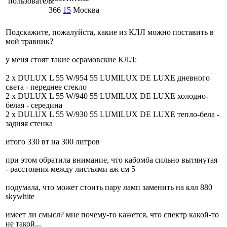
366
15
Москва
Подскажите, пожалуйста, какие из КЛЛ можно поставить в
мой травник?
у меня стоят такие осрамовские КЛЛ:
2 х DULUX L 55 W/954 55 LUMILUX DE LUXE дневного
света - переднее стекло
2 х DULUX L 55 W/940 55 LUMILUX DE LUXE холодно-
белая - середина
2 х DULUX L 55 W/930 55 LUMILUX DE LUXE тепло-бела -
задняя стенка
итого 330 вт на 300 литров
при этом обратила внимание, что кабомба сильно вытянутая
- расстояния между листьями аж см 5
подумала, что может стоить пару ламп заменить на клл 880
skywhite
имеет ли смысл? мне почему-то кажется, что спектр какой-то
не такой...