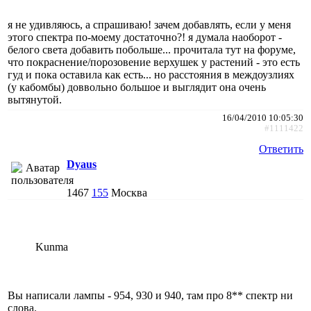
я не удивляюсь, а спрашиваю! зачем добавлять, если у меня
этого спектра по-моему достаточно?! я думала наоборот -
белого света добавить побольше... прочитала тут на форуме,
что покраснение/порозовение верхушек у растений - это есть
гуд и пока оставила как есть... но расстояния в междоузлиях
(у кабомбы) доввольно большое и выглядит она очень
вытянутой.
16/04/2010 10:05:30
#1111422
Ответить
Dyaus
1467
155
Москва
Kunma
Вы написали лампы - 954, 930 и 940, там про 8** спектр ни
слова.