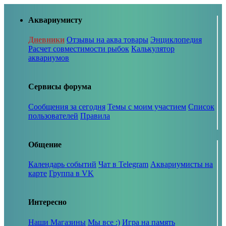
Аквариумисту
Дневники
Отзывы на аква товары
Энциклопедия
Расчет совместимости рыбок
Калькулятор
аквариумов
Сервисы форума
Сообщения за сегодня
Темы с моим участием
Список
пользователей
Правила
Общение
Календарь событий
Чат в Telegram
Аквариумисты на
карте
Группа в VK
Интересно
Наши Магазины
Мы все :)
Игра на память